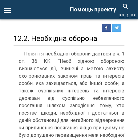
Помощь проекту
<<
↑
>>
12.2. Необхідна оборона
Поняття необхідної оборони дається в ч. 1
ст. 36 КК: “Необ хідною обороною
визнаються дії, вчинені з метою захисту
охо-ронюваних законом прав та інтересів
особи, яка захищається, або іншої особи, а
також суспільних інтересів та інтересів
держави від суспільно небезпечного
посягання шляхом заподіяння тому, хто
посягає, шкоди, необхідної і достатньої в
даній обстановці для негайного відвернення
чи припинення посягання, якщо при цьому не
було допущено перевищення меж необхідної