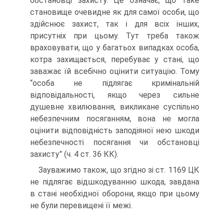
обстановці захисту. Це означає, що таке
становище очевидне як для самої особи, що
здійснює захист, так і для всіх інших,
присутніх при цьому. Тут треба також
враховувати, що у багатьох випадках особа,
котра захищається, перебуває у стані, що
заважає їй всебічно оцінити ситуацію. Тому
“особа не підлягає кримінальній
відповідальності, якщо через сильне
душевне хвилювання, викликане суспільно
небезпечним посяганням, вона не могла
оцінити відповідність заподіяної нею шкоди
небезпечності посягання чи обстановці
захисту” (ч. 4 ст. 36 КК).
Зауважимо також, що згідно зі ст. 1169 ЦК
не підлягає відшкодуванню шкода, завдана
в стані необхідної оборони, якщо при цьому
не були перевищені її межі.