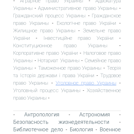
Аграрное право Украины
Адвокатура
-
-
Украины
Административное право Украины
-
-
Гражданский процесс Украины
Гражданское
-
право Украины
Екологічне право України
-
-
Жилищное право Украины
Земельне право
-
України
Інвестиційне право України
-
-
Конституционное право Украины
-
Корпоративне право України
Налоговое право
-
Украины
Нотариат Украины
Семейное право
-
-
Украины
Таможенное право Украины
Теорія
-
-
та Історія держави і права України
Трудовое
-
право Украины
Уголовное право Украины
-
-
Уголовный процесс Украины
Хозяйственное
-
право Украины
-
Антропология
Астрономия
-
-
-
Безопасность жизнедеятельности
-
Библиотечное дело
Биология
Военное
-
-