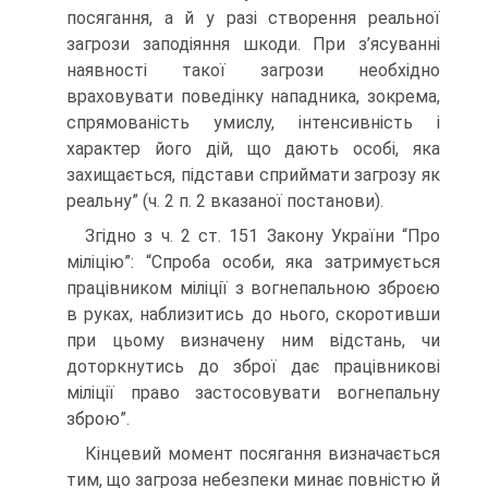
посягання, а й у разі створення реальної
загрози заподіяння шкоди. При з’ясуванні
наявності такої загрози необхідно
враховувати поведінку нападника, зокрема,
спрямованість умислу, інтенсивність і
характер його дій, що дають особі, яка
захищається, підстави сприймати загрозу як
реальну” (ч. 2 п. 2 вказаної постанови).
Згідно з ч. 2 ст. 151 Закону України “Про
міліцію”: “Спроба особи, яка затримується
працівником міліції з вогнепальною зброєю
в руках, наблизитись до нього, скоротивши
при цьому визначену ним відстань, чи
доторкнутись до зброї дає працівникові
міліції право застосовувати вогнепальну
зброю”.
Кінцевий момент посягання визначається
тим, що загроза небезпеки минає повністю й