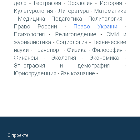
дело
География
Зоология
История
-
-
-
-
Культурология
Литература
Математика
-
-
Медицина
Педагогика
Политология
-
-
-
-
Право России
Право України
-
-
Психология
Религоведение
СМИ и
-
-
журналистика
Социология
Технические
-
-
науки
Транспорт
Физика
Философия
-
-
-
-
Финансы
Экология
Экономика
-
-
-
Этнография и демография
-
Юриспруденция
Языкознание
-
-
О проекте