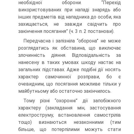
необхідної оборони. “Перехід
використовуваних при нападі знарядь або
інших предметів від нападника до особи, яка
захищається, не завжди свідчить про
закінчення посягання” (ч. 3 п. 2 постанови).
Передчасна і запізніла “оборона” не може
розглядатись як обставина, що виключає
злочинність діяння. Відповідальність за
нанесену в таких умовах шкоду настає на
загальних підставах. Адже подібні дії носять
характер самочинної розправи, бо є
очевидним, що посягання можливе тільки у
майбутньому або остаточно закінчилось.
Тому різні “охоронні” дії запобіжного
характеру (закладання мін, застосування
електроструму, встановлення самострілів
тощо) визнаються незаконними (тим
більше, що потерпілими можуть стати