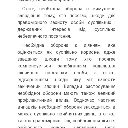
Отже, необхідна оборона є вимушене
заподіяння тому, хто посягає, шкоди для
правомірного захисту особи, суспільних і
державних інтересів від суспільно
небезпечного посягання.
Необхідна оборона є діянням, яке
оцінюється як суспільно корисне, адже
завдання шкоди тому, хто посягає
компенсується запобіганням подальшої
злочинної поведінки особи, а отже,
відверненням шкоди, яку міг нанести
закінчений злочин. Випадки застосування
необхідної оборони мають також великий
профілактичний вплив. Водночас частина
випадків необхідної оборони знаходиться в
межах суспільно прийнятних діянь, а отже,
також правомірних. Так, позбавлення життя
озброєного ножем нападника буде