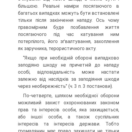
більшою. Реальні наміри посягаючого в
багатьох випадках можуть бути встановлені
тільки після закінчення нападу. Ось чому
правомірним буде позбавлення життя
посягаючого під час катування ним
потерпілого, його зґвалтування, захоплення
як заручника, терористичного акту.
“Якщо при необхідній обороні випадково
заподіяно шкоду не причетній до нападу
особі, відповідальність може настати
залежно від наслідків за заподіяння шкоди
через необережність” (ч. 3 п. 3 постанови).
По-четверте, шляхом необхідної оборони
можливий захист охоронюваних законом
прав та інтересів особи, яка захищається,
або іншої особи, а також суспільних
інтересів та інтересів держави. Тобто
громадянин має право захищати не тільки