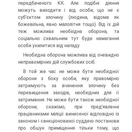
передбаченого КК. Але подібні діяння
можуть виходити і від особи, що не є
суб’єктом злочину (людина, відома як
божевільна, явно малолітня тощо). Від їх дій
теж можлива необхідна оборона, та
соціально схвальним тут буде намагання
особи ухилитися від нападу.
Необхідна оборона можлива від очевидно
неправомірних дій службових осіб.
В той же час не може бути необхідної
оборони з боку особи, яку правомірно
затримують за вчинення злочину без
перевищення заходів, необхідних для її
затримання. Не може бути також необхідної
оборони, скажімо, при пред’явленні
працівниками міліції винесеної відповідно із
законом і санкціонованої суддею постанови
про обшук приміщення тільки тому, що