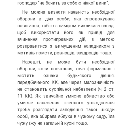
господар “не бачить за собою ніякої вини”.
Не можна визнати наявність необхідної
оборони в діях особи, яка спровокувала
посягання, тобто з наміром викликала напад,
щоб використати його як привід для
вчинення протиправних дій, з метою
розправитися з вимушеним нападником з
мотивів помсти, ревнощів, заздрощів тощо.
Нарешті, не може бути необхідної
оборони, коли посягання, хоча формально і
містить ознаки будь-якого діяння,
передбаченого КК, але через малозначність
не становить суспільної небезпеки (ч. 2 ст.
11 КК). Як звичайне умисне вбивство або
умисне нанесення тілесного ушкодження
треба розглядати заподіяння такої шкоди
особі, яка збирала яблука в чужому саду, їла
чужу їжу на загальній кухні тощо.