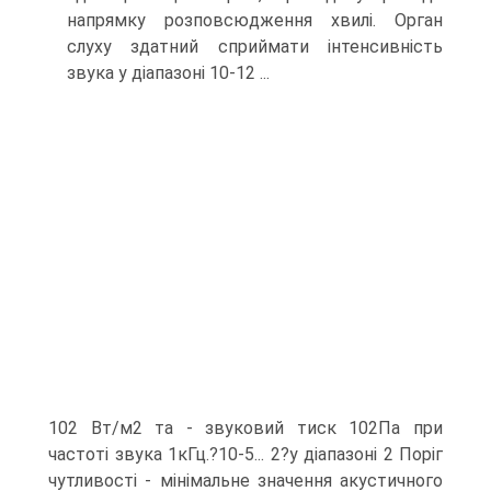
напрямку розповсюдження хвилi. Орган
слуху здатний сприймати iнтенсивнiсть
звука у діапазоні 10-12 ...
102 Вт/м2 та - звуковий тиск 102Па при
частоті звука 1кГц.?10-5... 2?у дiапазонi 2 Порiг
чутливості - мiнiмальне значення акустичного