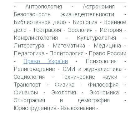
Антропология
Астрономия
-
-
-
Безопасность жизнедеятельности
-
Библиотечное дело
Биология
Военное
-
-
дело
География
Зоология
История
-
-
-
-
Конфликтология
Культурология
-
-
Литература
Математика
Медицина
-
-
-
Педагогика
Политология
Право России
-
-
Право України
Психология
-
-
-
Религоведение
СМИ и журналистика
-
-
Социология
Технические науки
-
-
Транспорт
Физика
Философия
-
-
-
Финансы
Экология
Экономика
-
-
-
Этнография и демография
-
Юриспруденция
Языкознание
-
-