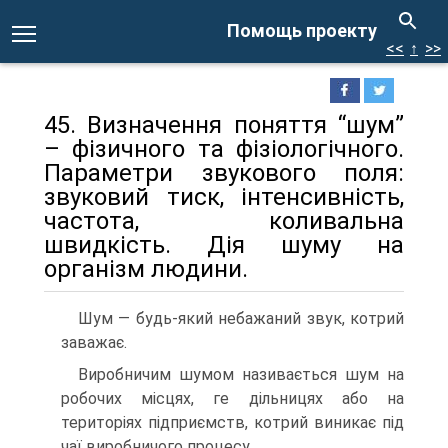
Помощь проекту
<<
↑
>>
45. Визначення поняття “шум”
– фізичного та фізіологічного.
Параметри звукового поля:
звуковий тиск, інтенсивність,
частота, коливальна
швидкість. Дія шуму на
організм людини.
Шум — будь-який небажаний звук, котрий
заважає.
Виробничим шумом називається шум на
робочих місцях, ге дільницях або на
територіях підприємств, котрий виникає під
чаї виробничого процесу.