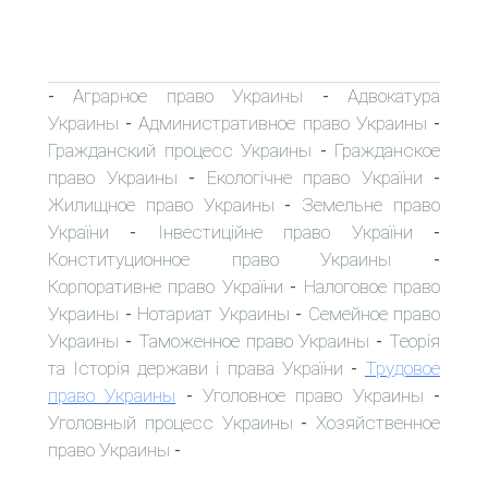
Аграрное право Украины
Адвокатура
-
-
Украины
Административное право Украины
-
-
Гражданский процесс Украины
Гражданское
-
право Украины
Екологічне право України
-
-
Жилищное право Украины
Земельне право
-
України
Інвестиційне право України
-
-
Конституционное право Украины
-
Корпоративне право України
Налоговое право
-
Украины
Нотариат Украины
Семейное право
-
-
Украины
Таможенное право Украины
Теорія
-
-
та Історія держави і права України
Трудовое
-
право Украины
Уголовное право Украины
-
-
Уголовный процесс Украины
Хозяйственное
-
право Украины
-