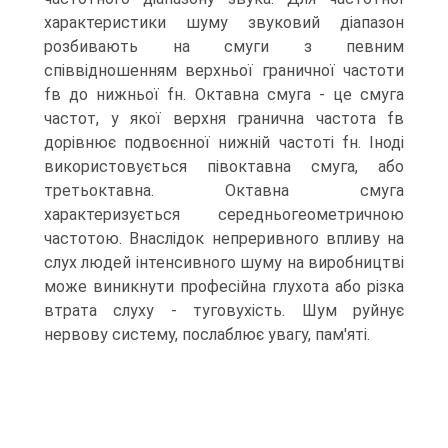
характеристики шуму звуковий дiапазон
розбивають на смуги з певним
спiввiдношенням верхньої гpаничної частоти
fв до нижньої fн. Октавна смуга - це смуга
частот, у якої веpхня гpанична частота fв
дорівнює подвоєнної нижнiй частотi fн. Інодi
використовується півоктавна смуга, або
третьоктавна. Октавна смуга
характеризується середньогеометричною
частотою. Внаслiдок непреривного впливу на
слух людей iнтенсивного шуму на виробництві
може виникнути професійна глухота або різка
втрата слуху - туговухість. Шум руйнує
нервову систему, послаблює увагу, пам'яті.