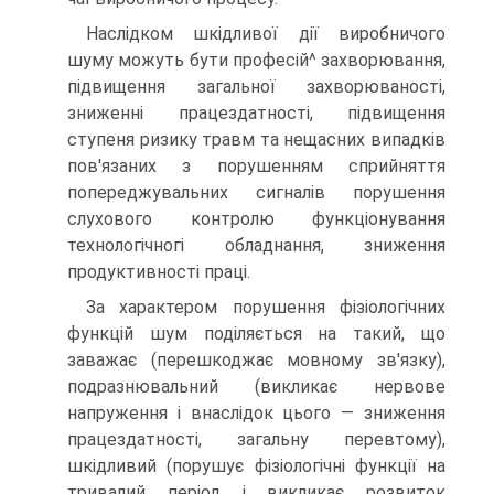
Наслідком шкідливої дії виробничого
шуму можуть бути професій^ захворювання,
підвищення загальної захворюваності,
зниженні працездатності, підвищення
ступеня ризику травм та нещасних випадків
пов'язаних з порушенням сприйняття
попереджувальних сигналів порушення
слухового контролю функціонування
технологічногі обладнання, зниження
продуктивності праці.
За характером порушення фізіологічних
функцій шум поділяється на такий, що
заважає (перешкоджає мовному зв'язку),
подразнювальний (викликає нервове
напруження і внаслідок цього — зниження
працездатності, загальну перевтому),
шкідливий (порушує фізіологічні функції на
тривалий період і викликає розвиток