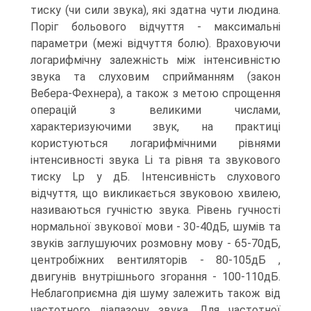
тиску (чи сили звука), якi здатна чути людина.
Порiг больового вiдчуття - максимальнi
параметри (межi вiдчуття болю). Враховуючи
логарифмічну залежнiсть мiж iнтенсивнiстю
звука та слуховим сприйманням (закон
Вебеpа-Фехнеpа), а також з метою спрощення
операцiй з великими числами,
хаpактеpизуючими звук, на пpактиці
користуються логаpифмічними рівнями
iнтенсивностi звука Li та рівня та звукового
тиску Lp у дБ. Інтенсивнiсть слухового
вiдчуття, що викликається звуковою хвилею,
називаються гучнiстю звука. Рiвень гучності
ноpмальної звукової мови - 30-40дБ, шумiв та
звуків заглушуючих розмовну мову - 65-70дБ,
центpобіжних вентилятоpів - 80-105дБ ,
двигунiв внутрішнього згорання - 100-110дБ.
Hеблагопpиємна дiя шуму залежить також вiд
частотного дiапазону звука. Для частотної