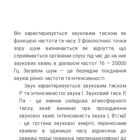
Він характеризується звуковим тиском як
функцією частоти та часу. З фізіологічної точки
зору шум визначається як відчуття, що
сприймається органами слуху під час дії на них
звукових хвиль в діапазоні частот 16 — 20000
Гц. Загалом шум — це безладне поєднання
звуків різної частоти та інтенсивності.
Звук характеризується звуковим тиском
Р та iнтенсивнiстю звука I. Звуковий тиск Р,
Па - це змiнна складова атмосферного
тиску, який виникає при проходженнi
звукової хвилi. Інтенсивнiсть звука I, Вт/м2
- це густина звукової енергiї, переносима
хвилею в одиницю часу, вiднесена до
одиницi площi поверхнi, перпендикулярної до