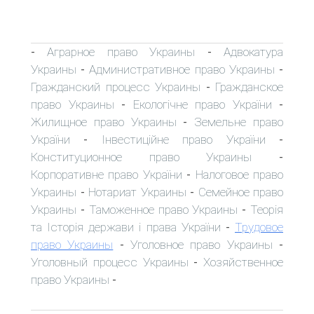
Аграрное право Украины
Адвокатура
-
-
Украины
Административное право Украины
-
-
Гражданский процесс Украины
Гражданское
-
право Украины
Екологічне право України
-
-
Жилищное право Украины
Земельне право
-
України
Інвестиційне право України
-
-
Конституционное право Украины
-
Корпоративне право України
Налоговое право
-
Украины
Нотариат Украины
Семейное право
-
-
Украины
Таможенное право Украины
Теорія
-
-
та Історія держави і права України
Трудовое
-
право Украины
Уголовное право Украины
-
-
Уголовный процесс Украины
Хозяйственное
-
право Украины
-