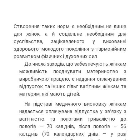
Створення таких норм є необхідним не лише
для жінок, а й соціальне необхідним для
суспільства, зацікавленого у вихованні
здорового молодого покоління з гармонійним
розвитком фізичних і духовних сил.
До числа заходів, що забезпечують жінкам
можливість поєднувати материнство з
виробничою працею, є надання оплачуваних
відпусток та інших пільг вагітним жінкам та
матерям, які мають дітей.
На підставі медичного висновку жінкам
надається оплачувана відпустка у зв'язку з
вагітністю та пологами тривалістю до
пологів — 70 кал.днів, після пологів — 56
кал.днів (70 календарних днів — у разі