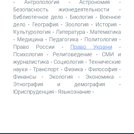
Антропология
Астрономия
-
-
-
Безопасность жизнедеятельности
-
Библиотечное дело
Биология
Военное
-
-
дело
География
Зоология
История
-
-
-
-
Культурология
Литература
Математика
-
-
Медицина
Педагогика
Политология
-
-
-
-
Право России
Право України
-
-
Психология
Религоведение
СМИ и
-
-
журналистика
Социология
Технические
-
-
науки
Транспорт
Физика
Философия
-
-
-
-
Финансы
Экология
Экономика
-
-
-
Этнография и демография
-
Юриспруденция
Языкознание
-
-