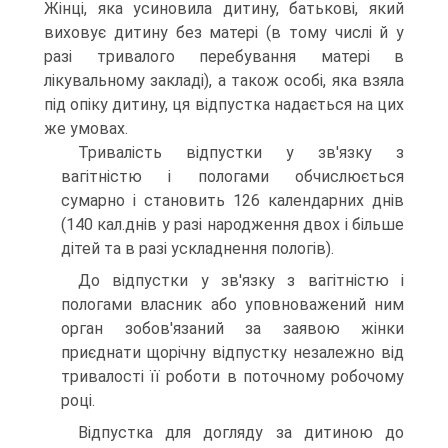
Жінці, яка усиновила дитину, батькові, який
виховує дитину без матері (в тому числі й у
разі тривалого перебування матері в
лікувальному закладі), а також особі, яка взяла
під опіку дитину, ця відпустка надається на цих
же умовах.
Тривалість відпустки у зв'язку з
вагітністю і пологами обчислюється
сумарно і становить 126 календарних днів
(140 кал.днів у разі народження двох і більше
дітей та в разі ускладнення пологів).
До відпустки у зв'язку з вагітністю і
пологами власник або уповноважений ним
орган зобов'язаний за заявою жінки
приєднати щорічну відпустку незалежно від
тривалості її роботи в поточному робочому
році.
Відпустка для догляду за дитиною до