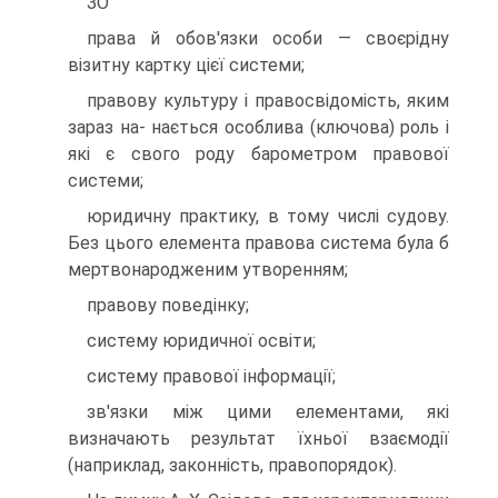
ЗО
права й обов'язки особи — своєрідну
візитну картку цієї системи;
правову культуру і правосвідомість, яким
зараз на- нається особлива (ключова) роль і
які є свого роду барометром правової
системи;
юридичну практику, в тому числі судову.
Без цього елемента правова система була б
мертвонародженим утворенням;
правову поведінку;
систему юридичної освіти;
систему правової інформації;
зв'язки між цими елементами, які
визначають результат їхньої взаємодії
(наприклад, законність, правопорядок).