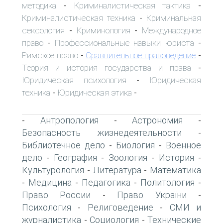
методика
Криминалистическая тактика
-
-
Криминалистическая техника
Криминальная
-
сексология
Криминология
Международное
-
-
право
Профессиональные навыки юриста
-
-
Римское право
Сравнительное правоведение
-
-
Теория и история государства и права
-
Юридическая психология
Юридическая
-
техника
Юридическая этика
-
-
Антропология
Астрономия
-
-
-
Безопасность жизнедеятельности
-
Библиотечное дело
Биология
Военное
-
-
дело
География
Зоология
История
-
-
-
-
Культурология
Литература
Математика
-
-
Медицина
Педагогика
Политология
-
-
-
-
Право России
Право України
-
-
Психология
Религоведение
СМИ и
-
-
журналистика
Социология
Технические
-
-