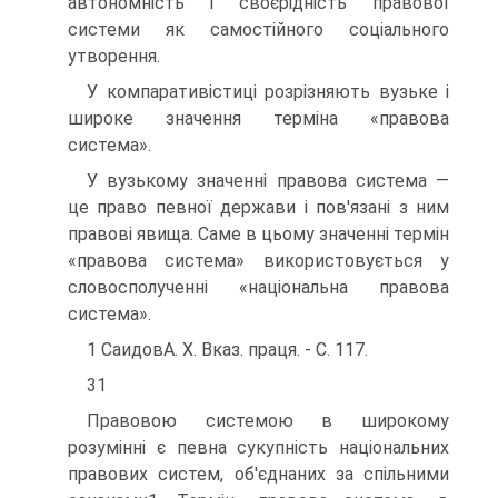
автономність і своєрідність правової
системи як самостійного соціального
утворення.
У компаративістиці розрізняють вузьке і
широке значення терміна «правова
система».
У вузькому значенні правова система —
це право певної держави і пов'язані з ним
правові явища. Саме в цьому значенні термін
«правова система» використовується у
словосполученні «національна правова
система».
1 СаидовА. X. Вказ. праця. - С. 117.
31
Правовою системою в широкому
розумінні є певна сукупність національних
правових систем, об'єднаних за спільними