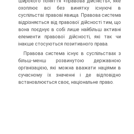
широкого поняття «правова дійсність», яке
охоплює всі без винятку існуючі в
суспільстві правові явища. Правова система
відрізняється від правової дійсності тим, що
вона поєднує в собі лише найбільш активні
елементи правової дійсності, які так чи
інакше стосуються позитивного права.
Правова система існує в суспільствах з
більш-менш розвинутою державною
організацією, які можна вважати націями в
сучасному їх значенні і де відповідно
встановлюється своє, національне право.