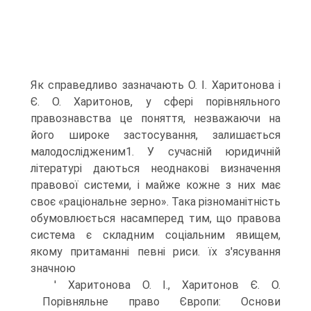
Як справедливо зазначають О. І. Харитонова і
Є. О. Харитонов, у сфері порівняльного
правознавства це поняття, незважаючи на
його широке застосування, залишається
малодослідженим1. У сучасній юридичній
літературі даються неоднакові визначення
правової системи, і майже кожне з них має
своє «раціональне зерно». Така різноманітність
обумовлюється насамперед тим, що правова
система є складним соціальним явищем,
якому притаманні певні риси. їх з'ясування
значною
' Харитонова О. І., Харитонов Є. О.
Порівняльне право Європи: Основи