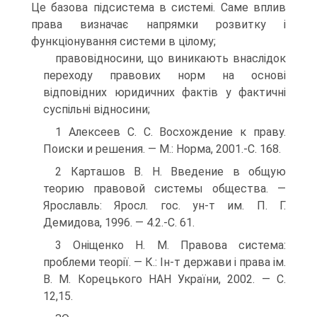
Це базова підсистема в системі. Саме вплив
права визначає напрямки розвитку і
функціонування системи в цілому;
правовідносини, що виникають внаслідок
переходу правових норм на основі
відповідних юридичних фактів у фактичні
суспільні відносини;
1 Алексеев С. С. Восхождение к праву.
Поиски и решения. — М.: Норма, 2001.-С. 168.
2 Карташов В. Н. Введение в общую
теорию правовой системы общества. —
Ярославль: Яросл. гос. ун-т им. П. Г.
Демидова, 1996. — 4.2.-С. 61.
3 Оніщенко Н. М. Правова система:
проблеми теорії. — К.: Ін-т держави і права ім.
В. М. Корецького НАН України, 2002. — С.
12,15.