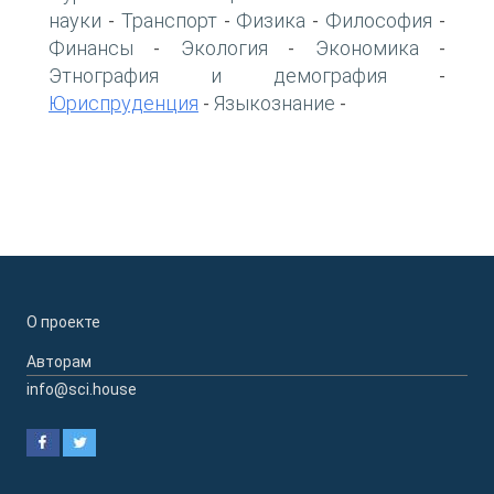
науки
Транспорт
Физика
Философия
-
-
-
-
Финансы
Экология
Экономика
-
-
-
Этнография и демография
-
Юриспруденция
Языкознание
-
-
О проекте
Авторам
info@sci.house