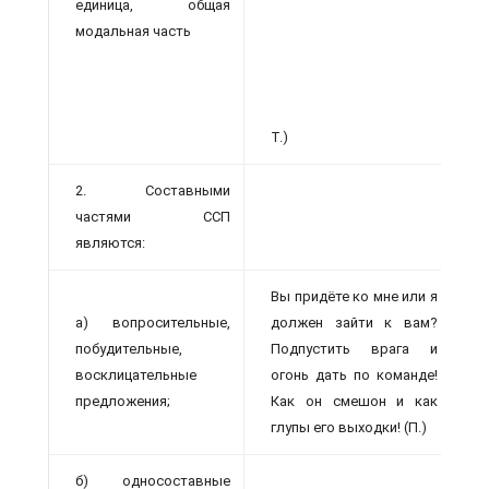
единица, общая
модальная часть
Т.)
2. Составными
частями ССП
являются:
Вы придёте ко мне или я
а) вопросительные,
должен зайти к вам?
побудительные,
Подпустить врага и
восклицательные
огонь дать по команде!
предложения;
Как он смешон и как
глупы его выходки! (П.)
б) односоставные