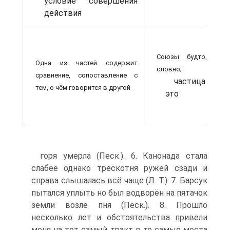
условие совершения
действия
С
Союзы будто,
Одна из частей содержит
(
словно;
сравнение, сопоставление с
частица
тем, о чём говорится в другой
это
горя умерла (Песк.). 6. Канонада стала
слабее однако трескотня ружей сзади и
справа слышалась всё чаще (Л. Т.). 7. Барсук
пытался уплыть но был водворён на пятачок
земли возле пня (Песк.). 8. Прошло
несколько лет и обстоятельства привели
меня на тот самый тракт в те самые места