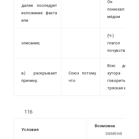
Он подум
далее последует
понюхал: пах
изложение факта
мёдом
или
(Ч.) (пропу
описание;
глагол
почувствовал).
Всю дорогу
в) раскрывает
Союз потому
хутора молча
причину;
что
говорить меш
тряская езда (Ч.
116
Возможна
Условия
замена