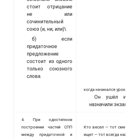
стоит отрицание
не или
сочинительный
союз (и, ни, или)\
б) если
придаточное
предложение
состоит из одного
только союзного
слова.
когда начинался урок.
Он ушёл и не с
назначили экзамен, н
4. При однотипном
построении частей СПП
Кто весел — тот смеётся, к
между придаточной и
ищет — тот всегда найдёт! (Л.