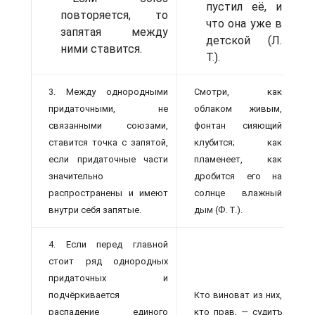
пустил её, и
повторяется, то
что она уже в
запятая между
детской (Л.
ними ставится.
Т.).
3. Между однородными
Смотри, как
придаточными, не
облаком живым,
связанными союзами,
фонтан сияющий
ставится точка с запятой,
клубится; как
если придаточные части
пламенеет, как
значительно
дробится его на
распространены и имеют
солнце влажный
внутри себя запятые.
дым (Ф. Т.).
4. Если перед главной
стоит ряд однородных
придаточных и
подчёркивается
Кто виноват из них,
распадение единого
кто прав, — судитъ