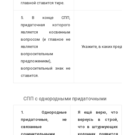
главной ставится тире.
5. В конце СПП,
придаточная которого
является косвенным
вопросом (и главное не
является
Укажите, в каких предложени
вопросительным
предложением),
вопросительный знак не
ставится.
СПП с однородными придаточными
1. Однородные
Я ещё верю, что
придаточные, не
вернусь в строй,
связанные
что в штурмующих
сочинительными
колоннах появится