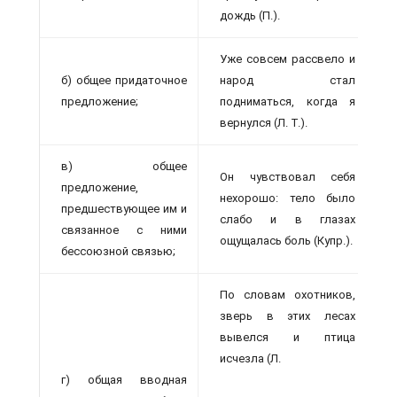
дождь (П.).
Уже совсем рассвело и
б) общее придаточное
народ стал
предложение;
подниматься, когда я
вернулся (Л. Т.).
в) общее
Он чувствовал себя
предложение,
нехорошо: тело было
предшествующее им и
слабо и в глазах
связанное с ними
ощущалась боль (Купр.).
бессоюзной связью;
По словам охотников,
зверь в этих лесах
вывелся и птица
исчезла (Л.
г) общая вводная