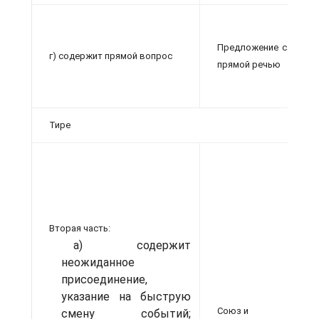
М
с
Предложение с
г) содержит прямой вопрос
н
прямой речью
д
Тире
В
т
з
Вторая часть:
з
а) содержит
з
неожиданное
присоединение,
указание на быструю
Союз и
смену событий;