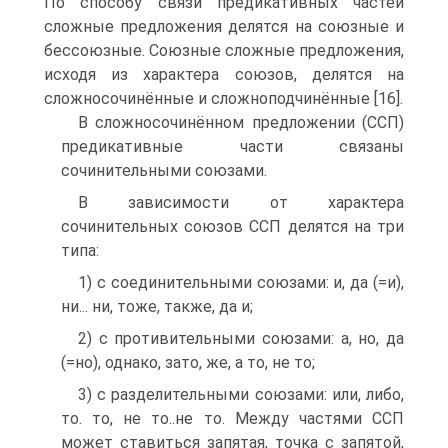
По способу связи предикативных частей
сложные предложения делятся на союзные и
бессоюзные. Союзные сложные предложения,
исходя из характера союзов, делятся на
сложносочинённые и сложноподчинённые [16].
В сложносочинённом предложении (ССП)
предикативные части связаны
сочинительными союзами.
В зависимости от характера
сочинительных союзов ССП делятся на три
типа:
1) с соединительными союзами: и, да (=и),
ни... ни, тоже, также, да и;
2) с противительными союзами: а, но, да
(=но), однако, зато, же, а то, не то;
3) с разделительными союзами: или, либо,
то. то, не то..не то. Между частями ССП
может ставиться запятая, точка с запятой,