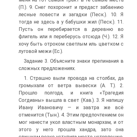
(П.). 9. Снег похоронит и предаст забвению
лесные повести и загадки (Песк.). 10. Я
тогда не здесь а у бабушки жил (Песк.). 11.
Пусть он перебирается в деревню во
флигель или я переберусь отсюда (Ч.). 12. Я
хочу быть отроком светлым иль цветком с
луговой межи (Ес.).
Задание 3. Объясните знаки препинания в
сложных предложениях.
1. Страшно выли провода на столбах, да
громыхали от ветра вывески (А. Т.). 2.
Прошло полгода, и книга «Трагедия
Согдианы» вышла в свет (Кав.). 3. Я напишу
Ивану Ивановичу — и завтра же всё
отменится (Тын.). 4. Этим предпочтением он
мог нанести укол властным монархам, и от
этого у него прошла хандра, зато она
слишком резко уступила место нетерпению,