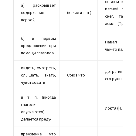
совсем как ра
а) раскрывает
весной: там б
содержание
(какие и т. п.)
снег, там чё
первой;
земля (Пришв.).
б) в первом
Павел чувств
предложении при
чьи-то пальцы
помощи глаголов
видеть, смотреть,
дотрагиваютс
слышать, знать,
Союз что
его руки выше
чувствовать
и т. п. (иногда
глаголы
локтя (Н. Остр.).
опускаются)
делается преду-
преждение, что