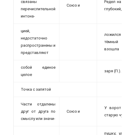
связаны
Редел на небе 
Союз и
перечислительной
глубокий,
интона-
цией,
ложился день
недостаточно
тёмный д
распространены и
взошла
представляют
собой единое
заря (П.).
целое
Точка с запятой
Части отдалены
У ворот увид
друг от друга по
Союз и
старую чугунну
смыслу или значи-
пушку; улицы 