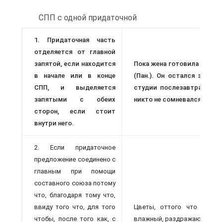
СПП с одной придаточной
1. Придаточная часть
отделяется от главной
запятой, если находится
Пока жена готовила завтр
в начале или в конце
(Пан.). Он остался здесь
СПП, и выделяется
студии послезавтра. В то
запятыми с обеих
никто не сомневался (Леск.
сторон, если стоит
внутри него.
2. Если придаточное
предложение соединено с
главным при помощи
составного союза потому
что, благодаря тому что,
ввиду того что, для того
Цветы, оттого что их то
чтобы, после того как, с
влажный, раздражающий запа