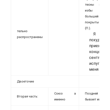
тесны и кри
избы низк
большей час
покрыты соло
(П.).
тельно
Я сил
распространены
похудел; м
приехавша
конце
сентября,
испугалась
меня (Расп.
Двоеточие
Союз а
Поздней осе
Вторая часть:
именно
бывает иногда