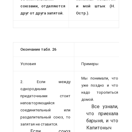
союзами, отделяются
и мой штык (Н.
друг от друга запятой.
Остр.).
Окончание табл. 26
Условия
Примеры
Мы понимали, что
2. Если между
уже поздно и что
однородными
надо торопиться
придаточными стоит
домой.
неповторяющийся
Все узнали,
соединительный или
что приехала
разделительный союз, то
барыня, и что
запятая не ставится.
Капитоныч
Если союз