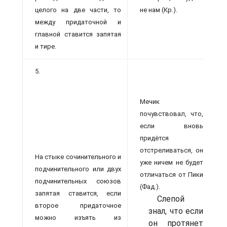
целого на две части, то
не нам (Кр.).
между придаточной и
главной ставится запятая
и тире.
5.
Мечик
почувствовал, что,
если вновь
придётся
отстреливаться, он
На стыке сочинительного и
уже ничем не будет
подчинительного или двух
отличаться от Пики
подчинительных союзов
(Фад.).
запятая ставится, если
Слепой
второе придаточное
знал, что если
можно изъять из
он протянет