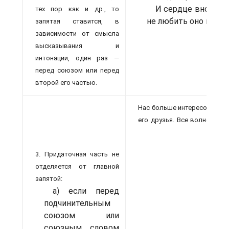
И сердце вновь го
тех пор как и др., то
не любить оно не мож
запятая ставится, в
зависимости от смысла
высказывания и
интонации, один раз —
перед союзом или перед
второй его частью.
Нас больше интересовало не
его друзья.
Все волновались
3. Придаточная часть не
отделяется от главной
запятой:
а) если перед
подчинительным
союзом или
союзным словом