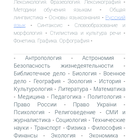
Лексикология. Фразеология. Лексикография
-
Методики обучения языкам
Общая
-
лингвистика
Основы языкознания
Русский
-
-
язык
Синтаксис
Словообразование и
-
-
морфология
Стилистика и культура речи
-
-
Фонетика. Графика. Орфография
-
Антропология
Астрономия
-
-
-
Безопасность жизнедеятельности
-
Библиотечное дело
Биология
Военное
-
-
дело
География
Зоология
История
-
-
-
-
Культурология
Литература
Математика
-
-
Медицина
Педагогика
Политология
-
-
-
-
Право России
Право України
-
-
Психология
Религоведение
СМИ и
-
-
журналистика
Социология
Технические
-
-
науки
Транспорт
Физика
Философия
-
-
-
-
Финансы
Экология
Экономика
-
-
-