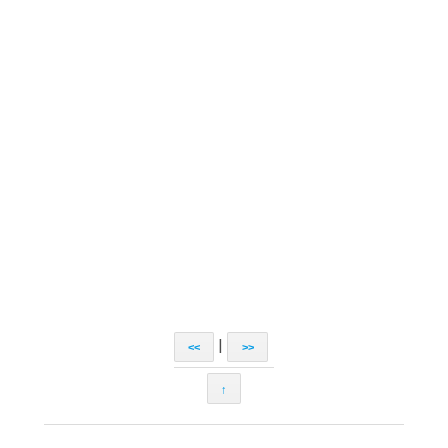
|
<<
>>
↑