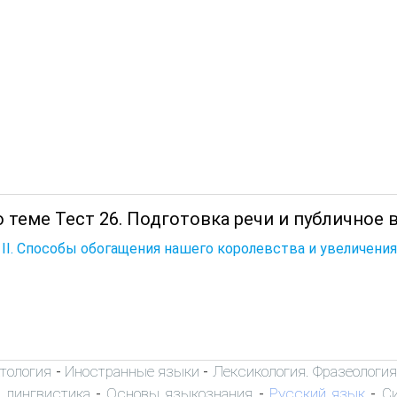
 теме Тест 26. Подготовка речи и публичное 
 II. Способы обогащения нашего королевства и увеличения
тология
Иностранные языки
Лексикология. Фразеологи
-
-
 лингвистика
Основы языкознания
Русский язык
С
-
-
-