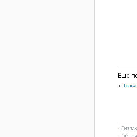
Еще по
Глава
Диалек
-
Общая
-