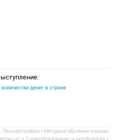
выступление:
 количества денег в стране
я. Лексикография
Методики обучения языкам
-
интаксис
Словообразование и морфология
-
-