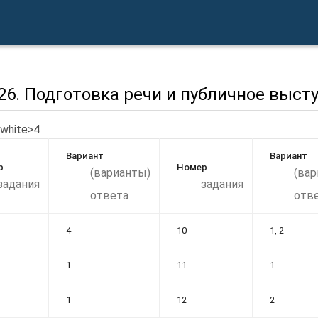
26. Подготовка речи и публичное выст
=white>4
Вариант
Вариант
р
Номер
(варианты)
(вар
задания
задания
ответа
отв
4
10
1, 2
1
11
1
1
12
2