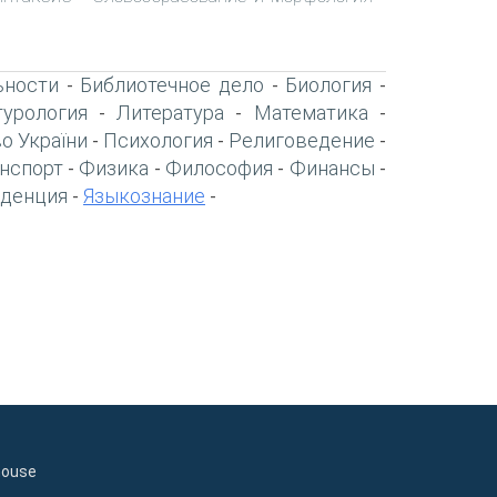
ьности
Библиотечное дело
Биология
-
-
-
турология
Литература
Математика
-
-
-
о України
Психология
Религоведение
-
-
-
нспорт
Физика
Философия
Финансы
-
-
-
-
денция
Языкознание
-
-
house