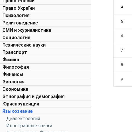
Право России
4
Право України
Психология
5
Религоведение
СМИ и журналистика
6
Социология
Технические науки
7
Транспорт
Физика
8
Философия
Финансы
9
Экология
Экономика
Этнография и демография
Юриспруденция
Языкознание
Диалектология
Иностранные языки