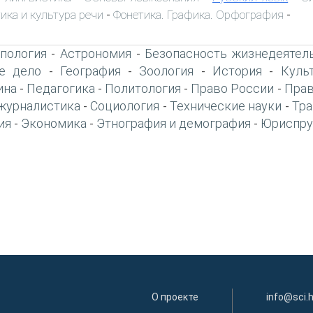
ика и культура речи
Фонетика. Графика. Орфография
-
-
пология
Астрономия
Безопасность жизнедеятел
-
-
е дело
География
Зоология
История
Куль
-
-
-
-
ина
Педагогика
Политология
Право России
Прав
-
-
-
-
журналистика
Социология
Технические науки
Тра
-
-
-
ия
Экономика
Этнография и демография
Юриспру
-
-
-
О проекте
info@sci.