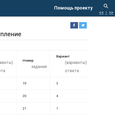
Помощь проекту
<<
↑
>>
упление
Вариант
Номер
ианты)
(варианты)
задания
ета
ответа
19
3
20
4
21
1