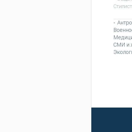
Стилист
Антро
-
Военно
Медиц
СМИ и 
Эколог