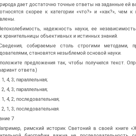
Природа дает достаточно точные ответы на заданные ей в
относятся скорее к категории «что?» и «как?», чем к
влены.
Непоколебимость, надежность науки, ее независимост
 хранительницы объективных и истинных знаний.
 Сведения, собираемые столь строгими методами, 
дователями, становятся незыблемой основой науки.
положите предложения так, чтобы получился текст. Оп
вариант ответа.)
, 1, 4, 3; параллельная;
, 2, 4, 3; параллельная;
, 1, 4, 2; последовательная;
, 2, 1, 3; последовательная.
ание 7
Например, римский историк Светоний в своей книге «
нительной биографии важна не последовательность с