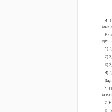
4. 
неско
Рас
один 
1) 4
2) 2
3) 2
4) 4
Зад
1. 
по их
2. 
3. 