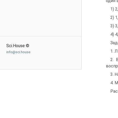
один 
1) 2
2) 1
3) 3
4) 4
Зад
Sci.House ©
1. 
info@sci.house
2. 
воспр
3. 
4. 
Рас