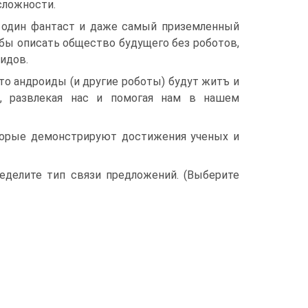
сложности.
и один фантаст и даже самый приземленный
 бы описать общество будущего без роботов,
оидов.
 что андроиды (и другие роботы) будут житъ и
с, развлекая нас и помогая нам в нашем
торые демонстрируют достижения ученых и
ределите тип связи предложений. (Выберите