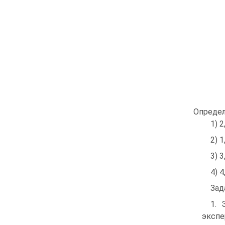
Определ
1) 2
2) 1
3) 3
4) 4
Зад
1. 
экспе