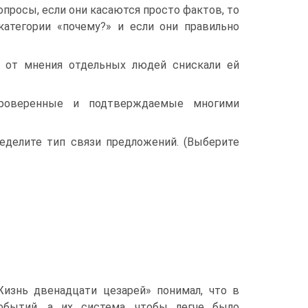
опросы, если они касаются просто фактов, то
 категории «почему?» и если они правильно
ь от мнения отдельных людей снискали ей
проверенные и подтверждаемые многими
ределите тип связи предложений. (Выберите
Жизнь двенадцати цезарей» понимал, что в
обытий, а их система, чтобы легче было