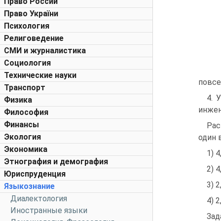
Право России
Право України
Психология
Религоведение
СМИ и журналистика
Социология
Технические науки
повсе
Транспорт
4. 
Физика
инжен
Философия
Финансы
Рас
Экология
один 
Экономика
1) 4
Этнография и демография
2) 4
Юриспруденция
3) 2
Языкознание
Диалектология
4) 2
Иностранные языки
Зад