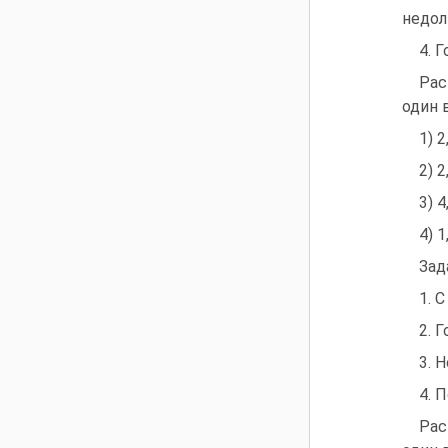
недол
4. 
Рас
один 
1) 2
2) 2
3) 4
4) 1
Зад
1. 
2. 
3. 
4. 
Рас