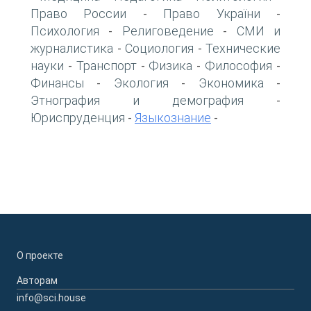
Право России
Право України
-
-
Психология
Религоведение
СМИ и
-
-
журналистика
Социология
Технические
-
-
науки
Транспорт
Физика
Философия
-
-
-
-
Финансы
Экология
Экономика
-
-
-
Этнография и демография
-
Юриспруденция
Языкознание
-
-
О проекте
Авторам
info@sci.house