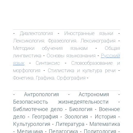
Диалектология
Иностранные языки
-
-
-
Лексикология. Фразеология. Лексикография
-
Методики обучения языкам
Общая
-
лингвистика
Основы языкознания
Русский
-
-
язык
Синтаксис
Словообразование и
-
-
морфология
Стилистика и культура речи
-
-
Фонетика. Графика. Орфография
-
Антропология
Астрономия
-
-
-
Безопасность жизнедеятельности
-
Библиотечное дело
Биология
Военное
-
-
дело
География
Зоология
История
-
-
-
-
Культурология
Литература
Математика
-
-
Медицина
Педагогика
Политология
-
-
-
-