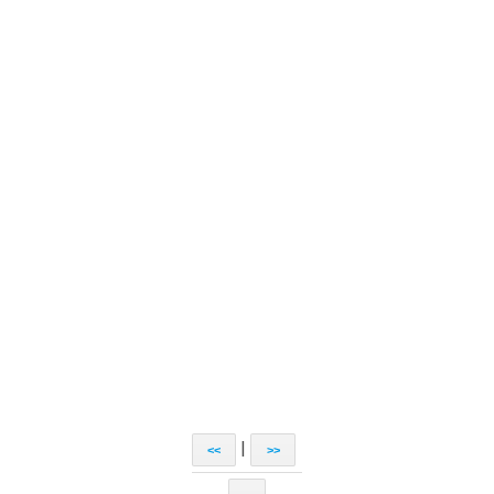
|
<<
>>