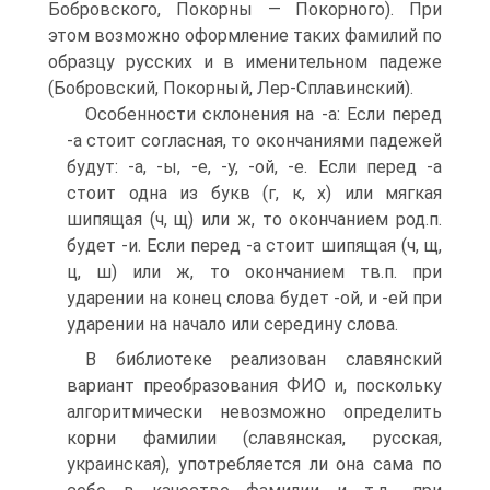
Бобровского, Покорны — Покорного). При
этом возможно оформление таких фамилий по
образцу русских и в именительном падеже
(Бобровский, Покорный, Лер-Сплавинский).
Особенности склонения на -а: Если перед
-а стоит согласная, то окончаниями падежей
будут: -а, -ы, -е, -у, -ой, -е. Если перед -а
стоит одна из букв (г, к, х) или мягкая
шипящая (ч, щ) или ж, то окончанием род.п.
будет -и. Если перед -а стоит шипящая (ч, щ,
ц, ш) или ж, то окончанием тв.п. при
ударении на конец слова будет -ой, и -ей при
ударении на начало или середину слова.
В библиотеке реализован славянский
вариант преобразования ФИО и, поскольку
алгоритмически невозможно определить
корни фамилии (славянская, русская,
украинская), употребляется ли она сама по