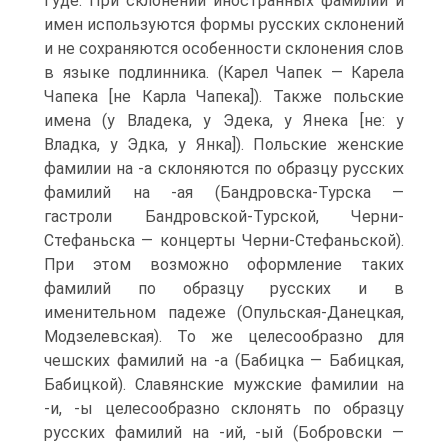
Гуде. При склонении иностранных фамилий и
имен используются формы русских склонений
и не сохраняются особенности склонения слов
в языке подлинника. (Карел Чапек — Карела
Чапека [не Карла Чапека]). Также польские
имена (у Владека, у Эдека, у Янека [не: у
Владка, у Эдка, у Янка]). Польские женские
фамилии на -а склоняются по образцу русских
фамилий на -ая (Бандровска-Турска —
гастроли Бандровской-Турской, Черни-
Стефаньска — концерты Черни-Стефаньской).
При этом возможно оформление таких
фамилий по образцу русских и в
именительном падеже (Опульская-Данецкая,
Модзелевская). То же целесообразно для
чешских фамилий на -а (Бабицка — Бабицкая,
Бабицкой). Славянские мужские фамилии на
-и, -ы целесообразно склонять по образцу
русских фамилий на -ий, -ый (Бобровски —