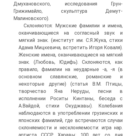
Дмухановского, исследования Грун-
Грижимайло, скульптура Демут-
Малиновского).
Склоняются: Мужские фамилии и имена,
оканчивающиеся на согласный звук и
мягкий знак. (институт им. С.Я.Жука, стихи
Адама Мицкевича, встретить Игоря Коваля).
Женские имена, оканчивающиеся на мягкий
знак. (Любовь, Юдифь). Склоняются, как
правило, фамилии на неударные -а, -я (в
основном славянские, романские и
некоторые другие) (статья В.М. Птицы,
творчество Яна Неруды, песни в
исполнении Роситы Кинтаны, беседа с
А.Вайдой, стихи Окуджавы). Колебания
наблюдаются в употреблении грузинских и
японских фамилий, где встречаются случаи
склоняемости и несклоняемости: игра нар.
артиста СССР Харавы; 100 лет со дня