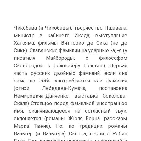
Чикобава (и Чикобавы); творчество Пшавела;
министр в кабинете Икэда; выступление
Хатояма; фильмы Витторио де Сика (не де
Сики). Славянские фамилии на ударные -а, -я (у
писателя Майбороды, с философом
Сковородой, к режиссеру Головне). Первая
часть русских двойных фамилий, если она
сама по себе употребляется как фамилия
(стихи Лебедева-Кумача, постановка
Немировича-Данченко, выставка Соколова-
Скаля) Стоящее перед фамилией иностранное
имя, оканчивающееся на согласный звук,
склоняется (романы Жюля Верна, рассказы
Марка Твена). Но, по традиции: романы
Вальтер (и Вальтера) Скотта, песни о Робин