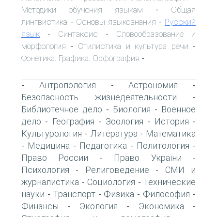
Методики обучения языкам
Общая
-
лингвистика
Основы языкознания
Русский
-
-
язык
Синтаксис
Словообразование и
-
-
морфология
Стилистика и культура речи
-
-
Фонетика. Графика. Орфография
-
Антропология
Астрономия
-
-
-
Безопасность жизнедеятельности
-
Библиотечное дело
Биология
Военное
-
-
дело
География
Зоология
История
-
-
-
-
Культурология
Литература
Математика
-
-
Медицина
Педагогика
Политология
-
-
-
-
Право России
Право України
-
-
Психология
Религоведение
СМИ и
-
-
журналистика
Социология
Технические
-
-
науки
Транспорт
Физика
Философия
-
-
-
-
Финансы
Экология
Экономика
-
-
-