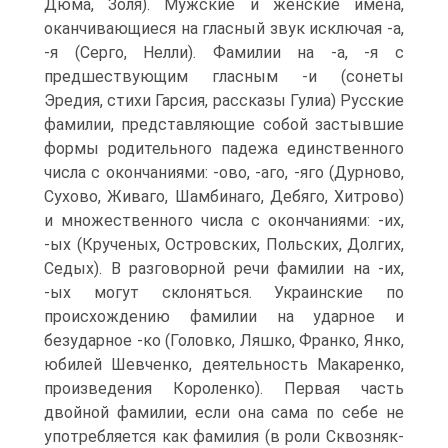
Дюма, Золя). Мужские и женские имена,
оканчивающиеся на гласный звук исключая -а,
-я (Серго, Нелли). Фамилии на -а, -я с
предшествующим гласным -и (сонеты
Эредия, стихи Гарсия, рассказы Гулиа) Русские
фамилии, представляющие собой застывшие
формы родительного падежа единственного
числа с окончаниями: -ово, -аго, -яго (Дурново,
Сухово, Живаго, Шамбинаго, Дебяго, Хитрово)
и множественного числа с окончаниями: -их,
-ых (Крученых, Островских, Польских, Долгих,
Седых). В разговорной речи фамилии на -их,
-ых могут склоняться. Украинские по
происхождению фамилии на ударное и
безударное -ко (Головко, Ляшко, Франко, Янко,
юбилей Шевченко, деятельность Макаренко,
произведения Короленко). Первая часть
двойной фамилии, если она сама по себе не
употребляется как фамилия (в роли Сквозняк-