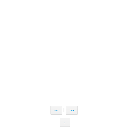
|
<<
>>
↑