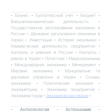
Бизнес
Бухгалтерский учет
Бюджет
-
-
-
-
Внешнеэкономическая деятельность
-
Государственное регулирование экономики в
России
Державне регулювання економіки в
-
Україні
Инвестиции
История экономики
-
-
-
Коммерческая деятельность предприятия
-
Контроль и ревизия в России
Контроль і
-
ревізія в Україні
Логистика
Макроэкономика
-
-
Международная экономика
Менеджмент
-
-
-
Мировая экономика
Муніципальне та
-
державне управління в Україні
Основы
-
экономики
Политическая экономия
-
-
Эконометрика
Экономика предприятий
-
-
Экономика труда
Экономическая теория
-
-
Антропология
Астрономия
-
-
-