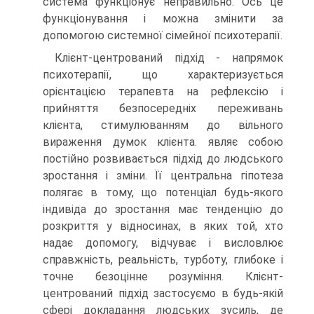
система функціонує неправильно. Ось це
функціонування і можна змінити за
допомогою системної сімейної психотерапії.
Клієнт-центрований підхід - напрямок
психотерапії, що характеризується
орієнтацією терапевта на рефлексію і
прийняття безпосередніх переживань
клієнта, стимулюванням до вільного
вираження думок клієнта. являє собою
постійно розвивається підхід до людського
зростання і зміни. Її центральна гіпотеза
полягає в тому, що потенціал будь-якого
індивіда до зростання має тенденцію до
розкриття у відносинах, в яких той, хто
надає допомогу, відчуває і висловлює
справжність, реальність, турботу, глибоке і
точне безоцінне розуміння. Клієнт-
центрований підхід застосуємо в будь-якій
сфері докладання людських зусиль, де