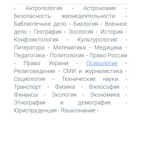
Антропология
Астрономия
-
-
-
Безопасность жизнедеятельности
-
Библиотечное дело
Биология
Военное
-
-
дело
География
Зоология
История
-
-
-
-
Конфликтология
Культурология
-
-
Литература
Математика
Медицина
-
-
-
Педагогика
Политология
Право России
-
-
Право України
Психология
-
-
-
Религоведение
СМИ и журналистика
-
-
Социология
Технические науки
-
-
Транспорт
Физика
Философия
-
-
-
Финансы
Экология
Экономика
-
-
-
Этнография и демография
-
Юриспруденция
Языкознание
-
-