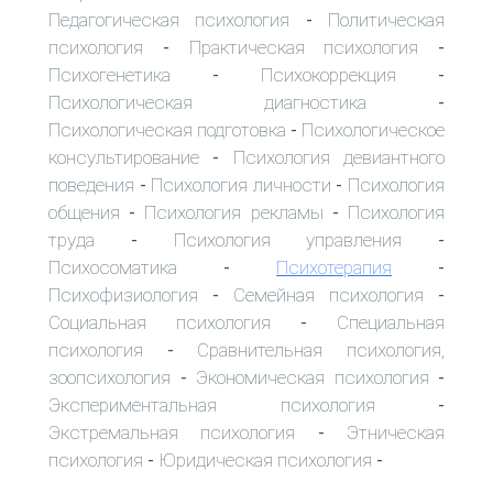
Педагогическая психология
Политическая
-
психология
Практическая психология
-
-
Психогенетика
Психокоррекция
-
-
Психологическая диагностика
-
Психологическая подготовка
Психологическое
-
консультирование
Психология девиантного
-
поведения
Психология личности
Психология
-
-
общения
Психология рекламы
Психология
-
-
труда
Психология управления
-
-
Психосоматика
Психотерапия
-
-
Психофизиология
Семейная психология
-
-
Социальная психология
Специальная
-
психология
Сравнительная психология,
-
зоопсихология
Экономическая психология
-
-
Экспериментальная психология
-
Экстремальная психология
Этническая
-
психология
Юридическая психология
-
-