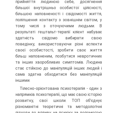
прийняття людиною себе, досягнення
більшої внутрішньо особистої цілісності,
більшою наповненості і свідомості життя,
поліпшення контакту з зовнішнім світом, у
тому числі з оточуючими людьми. В
результаті гештальт-терапії клієнт набуває
здатність свідомо вибирати свою
поведінку, використовуючи різні аспекти
своєї особистості, зробити своє життя
більш наповненим, позбутися невротичних
та інших хворобливих симптомів. Людина
стає стійкою до маніпуляцій інших людей і
сама здатна обходитися без маніпуляцій
іншими.
Тілесно-орієнтована психотерапія - один з
напрямків психотерапії, що має свою історію
розвитку, свої школи. ТОП об'єднує
різноманітні теоретичні та методологічні
підходи до впливу на психіку за допомогою