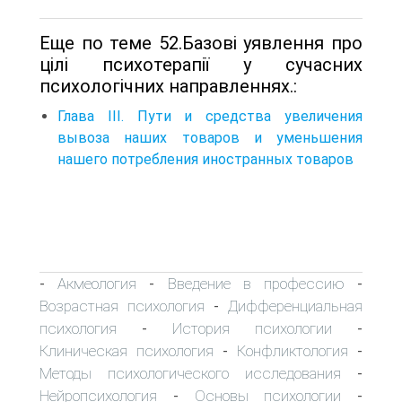
Еще по теме 52.Базові уявлення про
цілі психотерапії у сучасних
психологічних направленнях.:
Глава III. Пути и средства увеличения
вывоза наших товаров и уменьшения
нашего потребления иностранных товаров
Акмеология
Введение в профессию
-
-
-
Возрастная психология
Дифференциальная
-
психология
История психологии
-
-
Клиническая психология
Конфликтология
-
-
Методы психологического исследования
-
Нейропсихология
Основы психологии
-
-