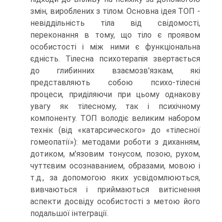
змін, вироблених з тілом. Основна ідея ТОП -
невіддільність тіла від свідомості,
переконання в тому, що тіло є проявом
особистості і між ними є функціональна
єдність. Тілесна психотерапія звертається
до глибинних взаємозв'язкам, які
представляють собою психо-тілесні
процеси, приділяючи при цьому однакову
увагу як тілесному, так і психічному
компоненту. ТОП володіє великим набором
технік (від «катарсического» до «тілесної
гомеопатії»): методами роботи з диханням,
дотиком, м'язовим тонусом, позою, рухом,
чуттєвим осознаванием, образами, мовою і
т.д., за допомогою яких усвідомлюються,
вивчаються і приймаються витіснення
аспекти досвіду особистості з метою його
подальшої інтеграції.