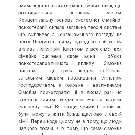
наймолодших психотерапевтичних шкіл, що
розвиваються останнім часом.
Концептуальну основу системної сімейної
психотерапії склала загальна теорія систем,
що випливає з «організмічного погляду на
світ». Людина в цьому підході не є об'єктом
впливу і клієнтом. Клієнтом є вся сім'я, вся
сімейна система, саме вона - об'єкт
психотерапевтичного впливу. Сімейна
система - це група людей, пов'язана
загальним місцем проживання, спільним
господарством, а головне - взаєминами.
Сімейна психотерапія ні в якому разі не
ставить своїм завданням міняти людей,
складову сімї. Всі люди, якими б вони не
були, можуть жити більш щасливо у своїй
сім'ї. Перешкода цьому не в тому, що люди
навколо погані, а в тому, що сама сімейна