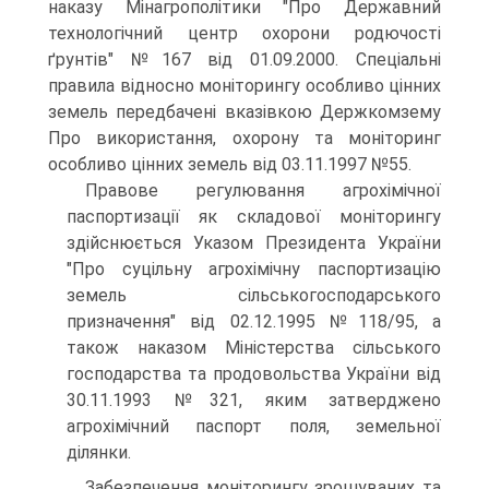
наказу Мінагрополітики "Про Державний
технологічний центр охорони родючості
ґрунтів" №167 від 01.09.2000. Спеціальні
правила відносно моніторингу особливо цінних
земель передбачені вказівкою Держкомзему
Про використання, охорону та моніторинг
особливо цінних земель від 03.11.1997 №55.
Правове регулювання агрохімічної
паспортизації як складової моніторингу
здійснюється Указом Президента України
"Про суцільну агрохімічну паспортизацію
земель сільськогосподарського
призначення" від 02.12.1995 №118/95, а
також наказом Міністерства сільського
господарства та продовольства України від
30.11.1993 №321, яким затверджено
агрохімічний паспорт поля, земельної
ділянки.
Забезпечення моніторингу зрошуваних та