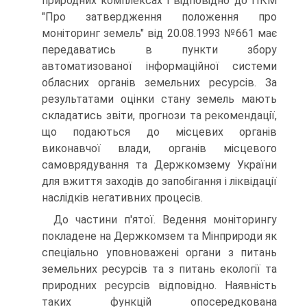
природних комплексах і відповідно до ПКМ
"Про затвердження положення про
моніторинг земель" від 20.08.1993 №661 має
передаватись в пункти збору
автоматизованої інформаційної системи
обласних органів земельних ресурсів. За
результа­тами оцінки стану земель мають
складатись звіти, прогнози та рекомендації,
що подаються до місцевих органів
виконавчої влади, органів місцевого
самоврядування та Держкомзему України
для вжиття заходів до запобігання і ліквідації
наслідків негативних процесів.
До частини п'ятої. Ведення моніторингу
покладене на Держкомзем та Мінприроди як
спеціально уповноважені органи з питань
земельних ресурсів та з питань екології та
природних ресурсів відповідно. Наявність
таких функцій опосередкована