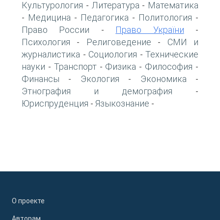
Культурология
Литература
Математика
-
-
Медицина
Педагогика
Политология
-
-
-
-
Право России
Право України
-
-
Психология
Религоведение
СМИ и
-
-
журналистика
Социология
Технические
-
-
науки
Транспорт
Физика
Философия
-
-
-
-
Финансы
Экология
Экономика
-
-
-
Этнография и демография
-
Юриспруденция
Языкознание
-
-
О проекте
Авторам