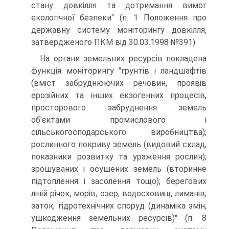
стану довкілля та дотримання вимог
екологічної безпеки" (п. 1 Положення про
державну систему моніторингу довкілля,
затвердженого ПКМ від 30.03.1998 №391).
На органи земельних ресурсів покладена
функція моніторингу "грунтів і ландшафтів
(вміст забруднюючих речовин, проявів
ерозійних та інших екзогенних процесів,
просторового забруднення земель
об'єктами промислового і
сільськогосподарського виробництва);
рослинного покриву земель (видовий склад,
показники розвитку та ураження рослин);
зро­шуваних і осушених земель (вторинне
підтоплення і засолення тощо); берегових
ліній річок, морів, озер, водосховищ, лиманів,
заток, гідротехнічних споруд (динаміка змін,
ушкодження земельних ресурсів)" (п. 8