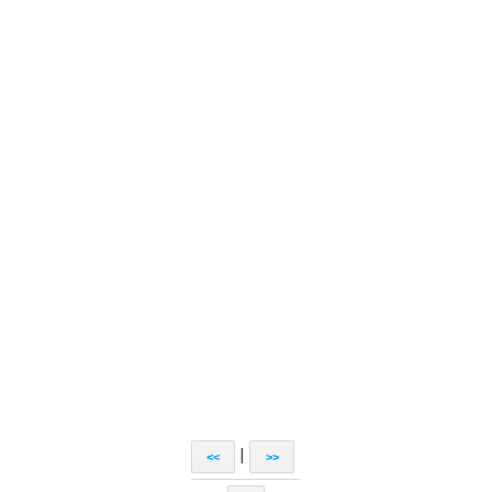
|
<<
>>