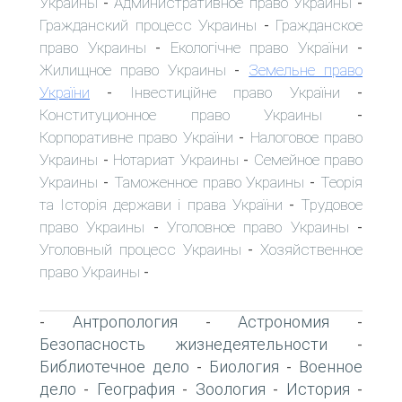
Украины
Административное право Украины
-
-
Гражданский процесс Украины
Гражданское
-
право Украины
Екологічне право України
-
-
Жилищное право Украины
Земельне право
-
України
Інвестиційне право України
-
-
Конституционное право Украины
-
Корпоративне право України
Налоговое право
-
Украины
Нотариат Украины
Семейное право
-
-
Украины
Таможенное право Украины
Теорія
-
-
та Історія держави і права України
Трудовое
-
право Украины
Уголовное право Украины
-
-
Уголовный процесс Украины
Хозяйственное
-
право Украины
-
Антропология
Астрономия
-
-
-
Безопасность жизнедеятельности
-
Библиотечное дело
Биология
Военное
-
-
дело
География
Зоология
История
-
-
-
-