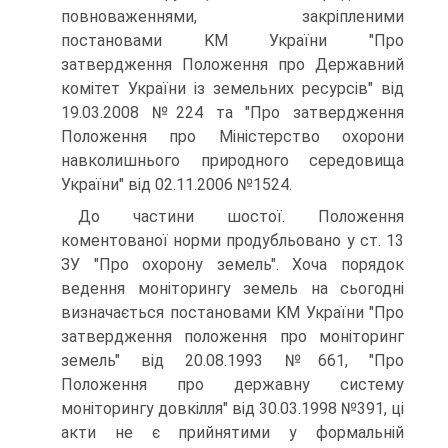
повноваженнями, закріпленими
постановами KM України "Про
затвердження Положення про Державний
комітет України із земельних ресурсів" від
19.03.2008 №224 та "Про затвердження
Поло­ження про Міністерство охорони
навколишнього природного середовища
України" від 02.11.2006 №1524.
До частини шостої. Положення
коментованої норми продубльовано у ст. 13
ЗУ "Про охорону земель". Хоча порядок
ведення моніторингу земель на сьогодні
визначається постановами KM України "Про
затвердження положення про моніторинг
земель" від 20.08.1993 №661, "Про
Положення про державну систему
моніторингу довкілля" від 30.03.1998 №391, ці
акти не є прийнятими у формальній