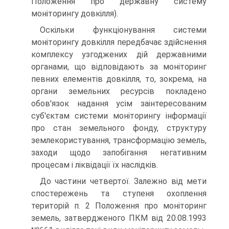
Положення про державну систему
моніторингу довкілля).
Оскільки функціонування системи
моніторингу довкілля передбачає здійснення
ком­плексу узгоджених дій державними
органами, що відповідають за моніторинг
певних елементів довкілля, то, зокрема, на
органи земельних ресурсів покладено
обов'язок надання усім заінтересованим
суб'єктам системи моніторингу інформації
про стан земельного фонду, структуру
землекористування, трансформацію земель,
заходи щодо запобігання негативним
процесам і ліквідації їх наслідків.
До частини четвертої. Залежно від мети
спостережень та ступеня охоплення
територій п. 2 Положення про моніторинг
земель, затвердженого ПКМ від 20.08.1993