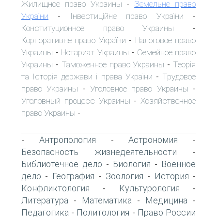
Жилищное право Украины
Земельне право
-
України
Інвестиційне право України
-
-
Конституционное право Украины
-
Корпоративне право України
Налоговое право
-
Украины
Нотариат Украины
Семейное право
-
-
Украины
Таможенное право Украины
Теорія
-
-
та Історія держави і права України
Трудовое
-
право Украины
Уголовное право Украины
-
-
Уголовный процесс Украины
Хозяйственное
-
право Украины
-
Антропология
Астрономия
-
-
-
Безопасность жизнедеятельности
-
Библиотечное дело
Биология
Военное
-
-
дело
География
Зоология
История
-
-
-
-
Конфликтология
Культурология
-
-
Литература
Математика
Медицина
-
-
-
Педагогика
Политология
Право России
-
-