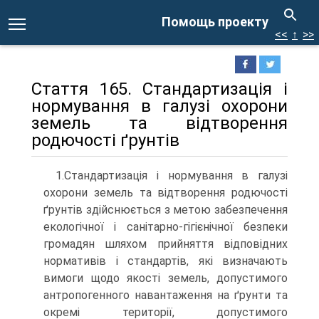
Помощь проекту
<<
↑
>>
Стаття 165. Стандартизація і
нормування в галузі охорони
земель та відтворення
родючості ґрунтів
1.Стандартизація і нормування в галузі
охорони земель та відтворення родючості
ґрунтів здійснюється з метою забезпечення
екологічної і санітарно-гігієнічної безпеки
громадян шляхом прийняття відповідних
нормативів і стандартів, які визначають
вимоги щодо якості земель, допустимого
антропогенного навантаження на ґрунти та
окремі території, допустимого