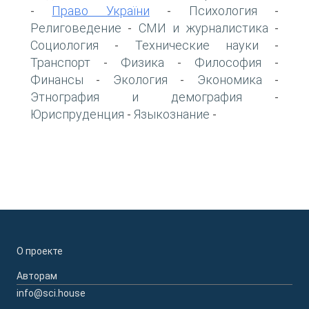
Право України
Психология
-
-
-
Религоведение
СМИ и журналистика
-
-
Социология
Технические науки
-
-
Транспорт
Физика
Философия
-
-
-
Финансы
Экология
Экономика
-
-
-
Этнография и демография
-
Юриспруденция
Языкознание
-
-
О проекте
Авторам
info@sci.house