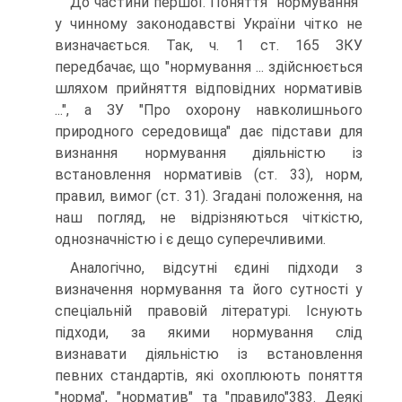
До частини першої. Поняття "нормування"
у чинному законодавстві України чітко не
визначається. Так, ч. 1 ст. 165 ЗКУ
передбачає, що "нормування ... здійснюється
шляхом прийняття відповідних нормативів
...", а ЗУ "Про охорону навколишнього
природного середовища" дає підстави для
визнання нормування діяльністю із
встановлення нормативів (ст. 33), норм,
правил, вимог (ст. 31). Згадані положення, на
наш погляд, не відрізняються чіткістю,
однозначністю і є дещо суперечливими.
Аналогічно, відсутні єдині підходи з
визначення нормування та його сутності у
спеціальній правовій літературі. Існують
підходи, за якими нормування слід
визнавати діяльністю із встановлення
певних стандартів, які охоплюють поняття
"норма", "норматив" та "правило"383. Деякі