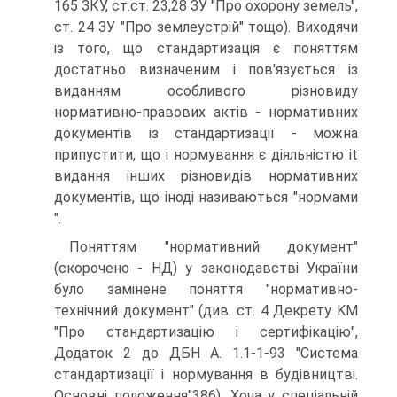
165 ЗКУ, ст.ст. 23,28 ЗУ "Про охорону земель",
ст. 24 ЗУ "Про землеустрій" тощо). Виходячи
із того, що стандартизація є поняттям
достатньо визначеним і пов'язується із
виданням особливого різновиду
нормативно-правових актів - нормативних
документів із стандартизації - можна
припустити, що і нормування є діяльністю it
видання інших різновидів нормативних
документів, що іноді називаються "нормами
".
Поняттям "нормативний документ"
(скорочено - НД) у законодавстві України
було замінене поняття "нормативно-
технічний документ" (див. ст. 4 Декрету KM
"Про стандартизацію і сертифікацію",
Додаток 2 до ДБН А. 1.1-1-93 "Система
стандартизації і нор­мування в будівництві.
Основні положення"386). Хоча у спеціальній