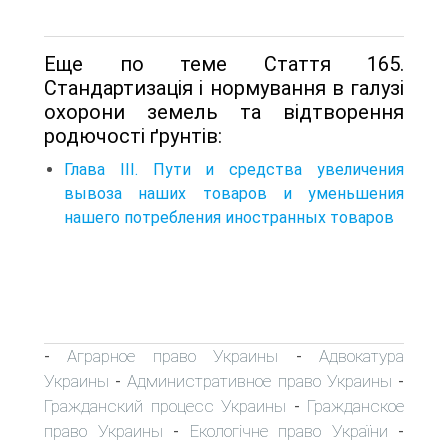
Еще по теме Стаття 165.
Стандартизація і нормування в галузі
охорони земель та відтворення
родючості ґрунтів:
Глава III. Пути и средства увеличения
вывоза наших товаров и уменьшения
нашего потребления иностранных товаров
Аграрное право Украины
Адвокатура
-
-
Украины
Административное право Украины
-
-
Гражданский процесс Украины
Гражданское
-
право Украины
Екологічне право України
-
-