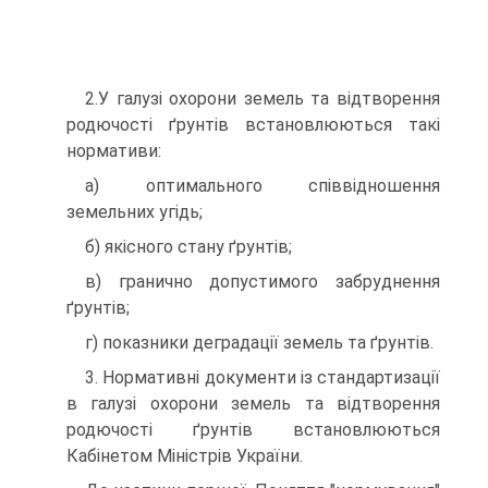
2.У галузі охорони земель та відтворення
родючості ґрунтів встановлю­ються такі
нормативи:
а) оптимального співвідношення
земельних угідь;
б) якісного стану ґрунтів;
в) гранично допустимого забруднення
ґрунтів;
г) показники деградації земель та ґрунтів.
3. Нормативні документи із стандартизації
в галузі охорони земель та відтворення
родючості ґрунтів встановлюються
Кабінетом Міністрів України.