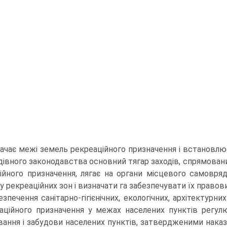
начає межі земель рекре­аційного призначення і встановлю
дівного законодавства основний тягар заходів, спрямова
ційного призначення, лягає на органи місцевого самовря
у рекреаційних зон і визначати га забезпечувати їх право
езпечення санітарно-гігієнічних, екологічних, архітектурни
аційного призна­чення у межах населених пунктів рег
вання і забудови населених пунктів, затвердженими наказ