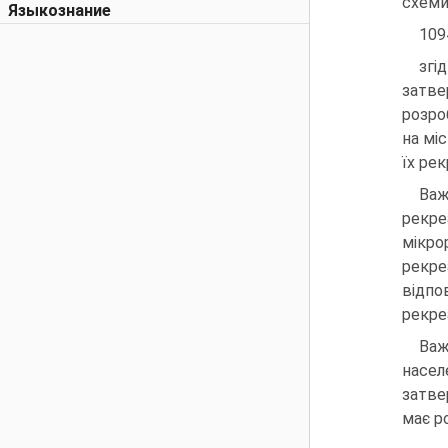
схеми
Языкознание
109
згі
затве
розро
на мі
їх рек
Важ
рекре
мікро
ре­кр
відпо
рекре
Важ
насел
затве
має р