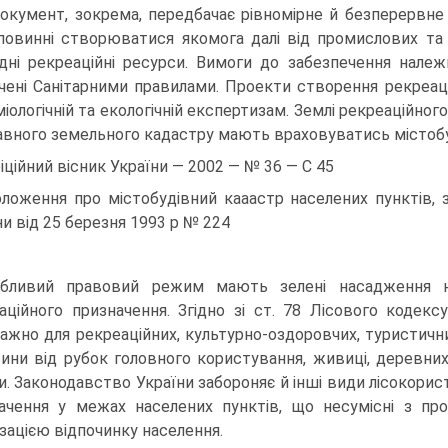
окумент, зокрема, передбачає рівномірне й безперервне о
повинні створюва­тися якомога далі від промислових та 
дні рекреаційні ресурси. Вимоги до забезпе­чення нале
чені Санітарними правилами. Проекти створення рекреаці
міологічній та екологічній експертизам. Землі рекреаційно
вного земельного кадастру мають враховуватись містобу
фіційний вісник України — 2002 — № 36 — С 45
оложення про містобудівний кааастр населених пунктів,
ни від 25 березня 1993 р № 224
бливий правовий режим мають зелені насадження на
аційного призначення. Згідно зі ст. 78 Лісового кодек
ажно для рекреаційних, культурно-оздоровчих, туристичних
ини від рубок голо­вного користування, живиці, деревних 
и. Законодавство України забороняє й інші ви­ди лісокори
а­чення у межах населених пунктів, що несумісні з про
ізацією відпочинку населення.