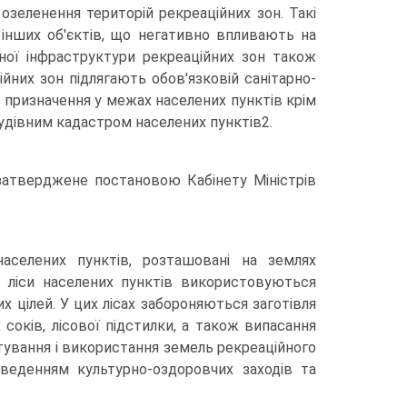
зе­ленення територій рекреаційних зон. Такі
інших об'єктів, що негатив­но впливають на
жної інфраструктури рекреаційних зон також
йних зон підлягають обов'язковій санітарно-
го призначення у межах населених пунктів крім
дівним кадастром населених пунктів2.
 затверджене постановою Кабінету Міністрів
селених пунктів, розташовані на землях
су ліси населених пунктів використовуються
 цілей. У цих лісах забороняються заготівля
соків, лісової підстилки, а та­кож випасання
стування і використання земель рекреаційного
веденням куль­турно-оздоровчих заходів та