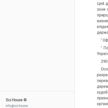
Цей д
зони 
приро
визна
епіде
держа
' О
' П
Украї
290
Осо
рекре
перев
дерев
худоб
призн
Sci.House ©
орган
info@sci.house