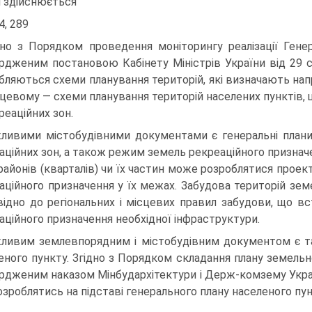
 здійснюється
4, 289
дно з Порядком проведення моніторингу реалізації Генер
рдженим постановою Кабінету Міністрів України від 29 се
бляються схеми планування територій, які визначають напр
сцевому — схеми планування територій населених пунктів,
реаційних зон.
ливими містобудівними документами є генеральні плани 
аційних зон, а також режим земель рекреаційного призначе
районів (кварталів) чи їх частин може розроблятися проект
еаційного призначення у їх межах. Забудова територій зем
відно до регіональних і місцевих правил забудови, що 
аційного призначення необхідної інфраструктури.
ливим землевпорядним і містобудівним документом є т
еного пункту. Згідно з Порядком складання плану земельн
рдженим наказом Мінбудархітектури і Держ-комзему Україн
оз­роблятись на підставі генерального плану населеного п