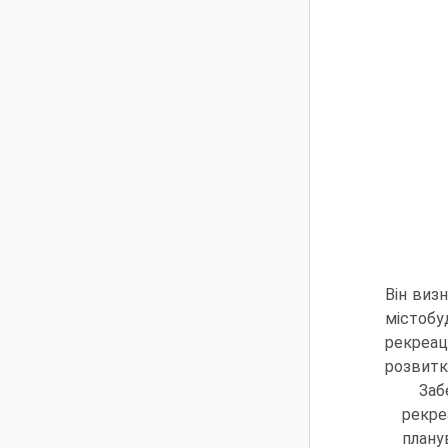
Він виз
містобу
рекре­а
розвитк
Заб
рекре
плану