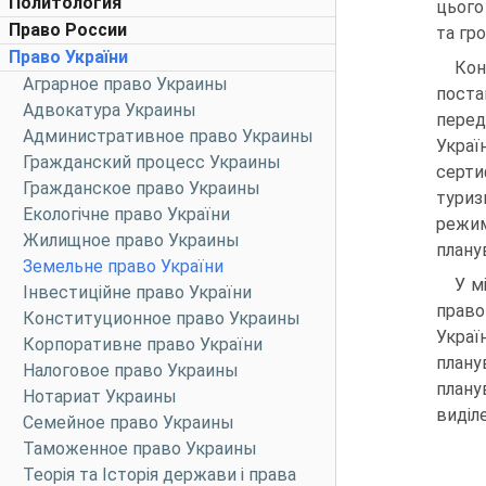
Политология
цього
Право России
та гр
Право України
Кон
Аграрное право Украины
по­ст
Адвокатура Украины
перед
Административное право Украины
Укра
Гражданский процесс Украины
серти
Гражданское право Украины
туриз
Екологічне право України
режим
Жилищное право Украины
плану
Земельне право України
У м
Інвестиційне право України
право
Конституционное право Украины
Украї
Корпоративне право України
плану
Налоговое право Украины
плану
Нотариат Украины
виділ
Семейное право Украины
Таможенное право Украины
Теорія та Історія держави і права