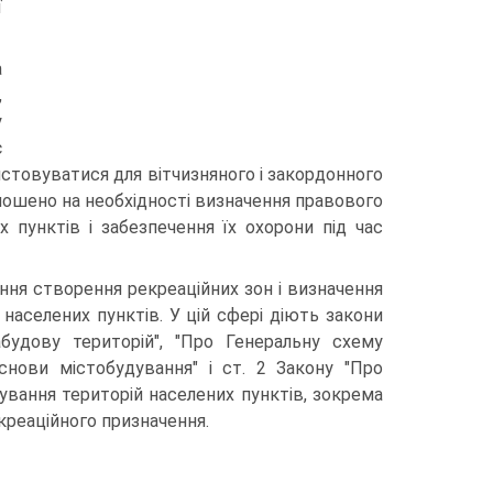
ї
а
,
у
є
стовуватися для вітчизняного і закордонного
олошено на необхідності визначення правового
пунктів і за­безпечення їх охорони під час
ння створення рекреаційних зон і визначення
аселених пунктів. У цій сфері діють закони
абудову територій", "Про Генеральну схему
основи містобуду­вання" і ст. 2 Закону "Про
ування територій населених пунктів, зо­крема
креаційного призначення.