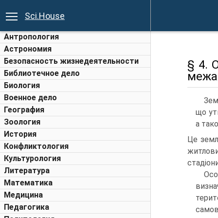
Sci.House
Антропология
Астрономия
Безопасность жизнедеятельности
§ 4.
Библиотечное дело
межа
Биология
Военное дело
Зем
География
що ут
Зоология
а так
История
Це землі
Конфликтология
житлови
Культурология
стадіони
Литература
Ос
Математика
визна
Медицина
терит
Педагогика
самов