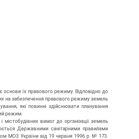
є основи їх правового режиму. Відповідно до
них на забезпечення правового режиму земель
дування, які повинні здійснювати планування
вий режим.
х і містобудівних вимог до організації земель
улюється Державними санітарними правилами
ом МОЗ України від 19 червня 1996 р. № 173.