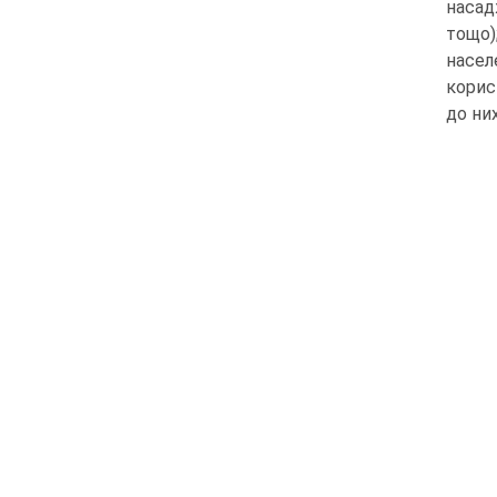
насад
тощо)
насел
корис
до них