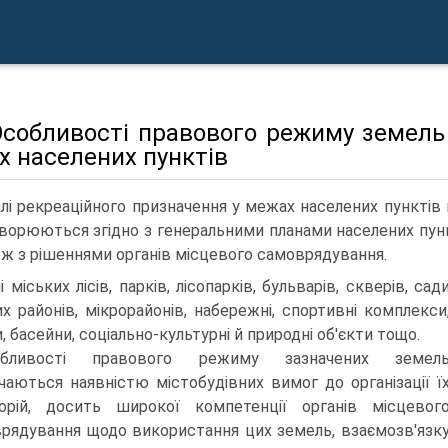
 Особливості правового режиму земель
х населених пунктів
лі рекреаційного призначення у межах населених пунктів 
ворюються згідно з ге­неральними планами населених пун
ож з рішеннями органів місцевого самоврядування.
 міських лісів, парків, лісопарків, бульварів, скверів, сад
х районів, мікрорайонів, набережні, спортивні комплекси
, басейни, соціально-культурні й природні об'єкти тощо.
обливості правового режиму зазначених земел
чаються наявністю містобудівних вимог до організації ї
орій, досить широкої компетенції органів місцевог
рядування щодо ви­користання цих земель, взаємозв'язк