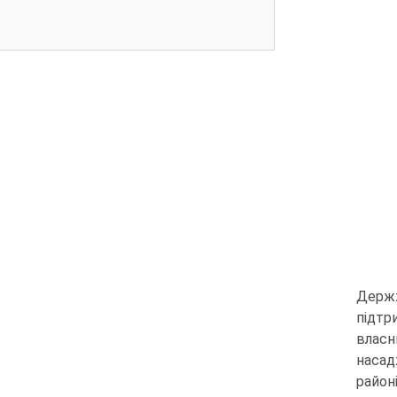
Держж
підтр
власн
насад
район