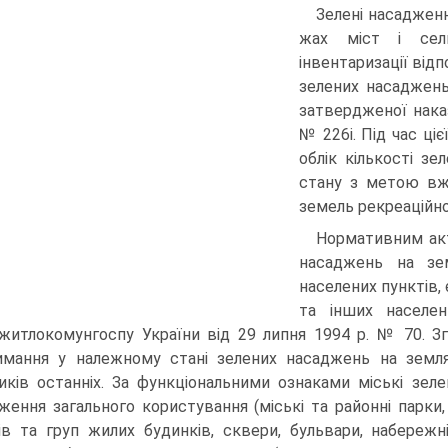
Зелені насадженн
жах міст і сели
інвентаризації відп
зелених насад­жень
затвердженої на­к
№ 226і. Під час ці
облік кількості зе
стану з метою вжи
земель рекреаційно
Нормативним акт
наса­джень на зе
населених пунктів,
та інших насе­ле
итлокомунгоспу України від 29 липня 1994 р. № 70. Зг
имання у належному стані зелених насаджень на земля
иків ос­танніх. За функціональними ознаками міські зел
ження загального користування (міські та районні парки,
ів та груп жилих будинків, сквери, бульвари, набережні, 