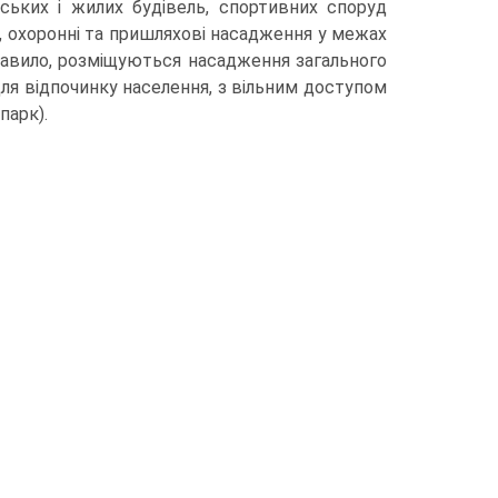
ських і жилих будівель, спортивних споруд
 охо­ронні та пришляхові насадження у межах
правило, розміщуються насаджен­ня загального
 для відпочинку населення, з вільним доступом
парк).