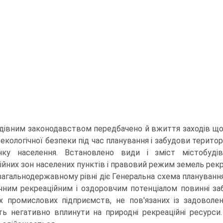
дівним законодавством передбачено й вжиття заходів що
 екологічної безпеки під час планування і забу­дови терито
инку населення. Встановлено види і зміст містобудів
ійних зон населених пунктів і правовий режим земель рекр
загальнодержавному рівні діє Генеральна схема планування 
ачним рекре­аційним і оздоровчим потенціалом повинні з
х промислових підприємств, не пов'язаних із задоволен
ь негативно вплинути на природні рекреаційні ресурси