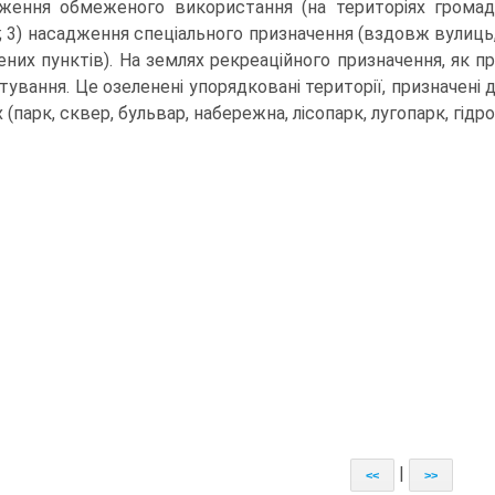
ження обмеженого викорис­тання (на територіях громад
; 3) насадження спеціального призначення (вздовж вулиць,
ених пунктів). На зем­лях рекреаційного призначення, як 
тування. Це озеленені упорядковані території, при­значені
 (парк, сквер, бульвар, набережна, лісопарк, лугопарк, гідро
|
<<
>>