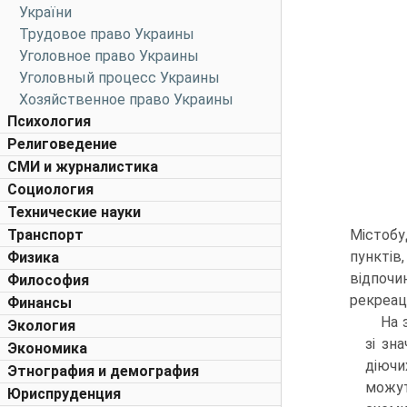
України
Трудовое право Украины
Уголовное право Украины
Уголовный процесс Украины
Хозяйственное право Украины
Психология
Религоведение
СМИ и журналистика
Социология
Технические науки
Транспорт
Містобу
пунктів,
Физика
відпо­ч
Философия
рекреац
Финансы
На 
Экология
зі зн
Экономика
діючи
Этнография и демография
можут
Юриспруденция