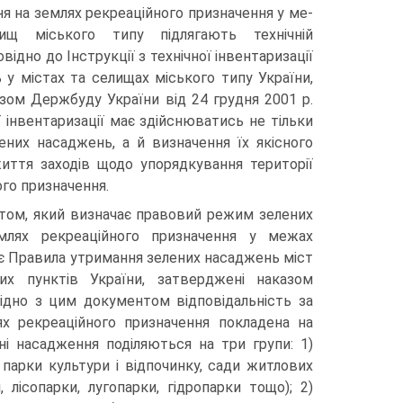
я на землях рекреаційного призначення у ме­
щ міського типу підлягають технічній
овідно до Інструкції з технічної інвентаризації
 у містах та селищах міського типу України,
азом Держбуду України від 24 грудня 2001 р.
єї інвентаризації має здійснюватись не тільки
лених насаджень, а й визначення їх якісного
ття заходів щодо упорядкування території
го призначення.
ом, який визначає правовий режим зелених
млях рекреаційного призначення у межах
 є Правила утримання зелених насаджень міст
них пунктів України, затверджені наказом
ідно з цим документом відповідальність за
х рекреаційного призначення покладена на
ені насадження поділяються на три групи: 1)
 парки культури і відпочинку, сади житлових
лісопар­ки, лугопарки, гідропарки тощо); 2)