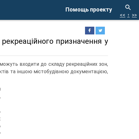
Помощь проекту
<<
↑
>>
 рекреаційного призначення у
мо­жуть входити до складу рекреаційних зон,
ктів та іншою містобудівною до­кументацією,
и
,
ь
х
о
у