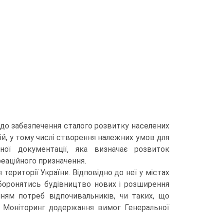
до забезпечення сталого розвитку населених
рій, у тому числі створення належних умов для
ної докумен­тації, яка визначає розвиток
еаційного призначення.
території України. Відповідно до неї у містах
аборонятись будів­ництво нових і розширення
ням потреб відпочивальників, чи таких, що
. Моніторинг додержання вимог Генеральної