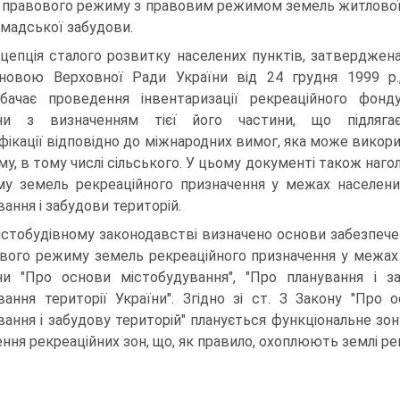
 правового режиму з правовим режимом земель житлово
омадської забудови.
цепція сталого розвитку населених пунктів, затверджен
ановою Верховної Ради України від 24 грудня 1999 р.
ба­чає проведення інвентаризації рекреаційного фонд
їни з виз­наченням тієї його частини, що підляга
фікації відповідно до міжнародних вимог, яка може викори
му, в тому числі сільського. У цьому документі також наг
у земель рекреаційного призначення у межах населених 
вання і забудови територій.
істобудівному законодавстві визначено основи забезпече
вого режиму земель рекреаційного призначення у межах н
ни "Про основи містобудування", "Про плану­вання і з
вання території України". Згідно зі ст. З Закону "Про 
вання і забудову територій" пла­нується функціональне зон
ення рекреаційних зон, що, як правило, охоплюють землі ре