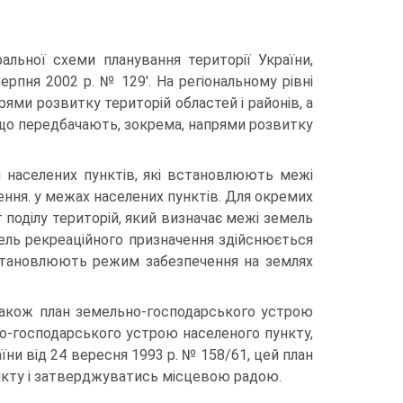
альної схеми планування території України,
рпня 2002 р. № 129'. На регіональному рівні
ями розвитку територій областей і районів, а
 що передбачають, зокрема, напрями розвитку
на­селених пунктів, які встановлюють межі
ння. у межах населених пунктів. Для окремих
 поділу територій, який визначає межі земель
ель рек­реаційного призначення здійснюється
встановлюють режим забезпечення на землях
акож план земельно-господарського устрою
о-господарського устрою насе­леного пункту,
и від 24 вересня 1993 р. № 158/61, цей план
ункту і за­тверджуватись місцевою радою.