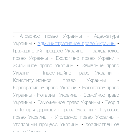
Аграрное право Украины
Адвокатура
-
-
Украины
Административное право Украины
-
-
Гражданский процесс Украины
Гражданское
-
право Украины
Екологічне право України
-
-
Жилищное право Украины
Земельне право
-
України
Інвестиційне право України
-
-
Конституционное право Украины
-
Корпоративне право України
Налоговое право
-
Украины
Нотариат Украины
Семейное право
-
-
Украины
Таможенное право Украины
Теорія
-
-
та Історія держави і права України
Трудовое
-
право Украины
Уголовное право Украины
-
-
Уголовный процесс Украины
Хозяйственное
-
право Украины
-