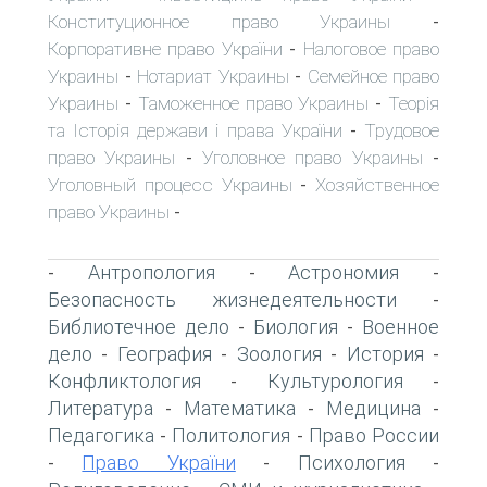
Конституционное право Украины
-
Корпоративне право України
Налоговое право
-
Украины
Нотариат Украины
Семейное право
-
-
Украины
Таможенное право Украины
Теорія
-
-
та Історія держави і права України
Трудовое
-
право Украины
Уголовное право Украины
-
-
Уголовный процесс Украины
Хозяйственное
-
право Украины
-
Антропология
Астрономия
-
-
-
Безопасность жизнедеятельности
-
Библиотечное дело
Биология
Военное
-
-
дело
География
Зоология
История
-
-
-
-
Конфликтология
Культурология
-
-
Литература
Математика
Медицина
-
-
-
Педагогика
Политология
Право России
-
-
Право України
Психология
-
-
-