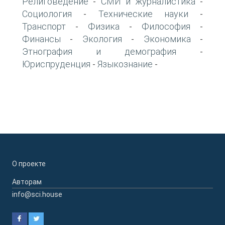
Религоведение
СМИ и журналистика
-
-
Социология
Технические науки
-
-
Транспорт
Физика
Философия
-
-
-
Финансы
Экология
Экономика
-
-
-
Этнография и демография
-
Юриспруденция
Языкознание
-
-
О проекте
Авторам
info@sci.house