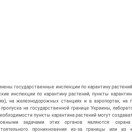
инены государственные инспекции по карантину растений
ские инспекции по карантину растений, пункты карантин
ях), на железнодорожных станциях и в аэропортах, на п
 пропуска на государственной границе Украины, лабора
необходимости пункты карантина растений могут создавать
новными задачами этих органов являются: охран
стоятельного проникновения из-за границы или из 