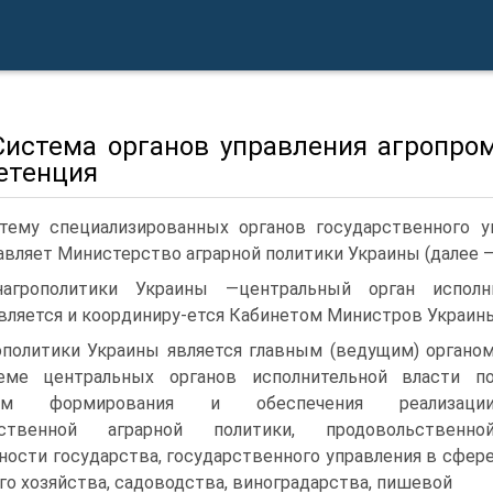
 Система органов управления агропр
етенция
тему специализированных органов государственного 
авляет Министерство аграрной политики Украины (далее 
агрополитики Украины —центральный орган исполни
вляется и координиру-ется Кабинетом Министров Украин
политики Украины является главным (ведущим) органо
еме центральных органов исполнительной власти п
сам формирования и обеспечения реализаци
рственной аграрной политики, продовольственно
ности государства, государственного управления в сфер
го хозяйства, садоводства, виноградарства, пишевой