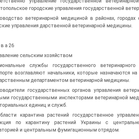
ветственно управление государственной ветеринарн
топольское городские управления государственной ветер
оводство ветеринарной медициной в районах, городах
ские управления дарственной ветеринарной медицины.
 в а 26
авление сельским хозяйством
иональные службы государственного ветеринарного
порте возглавляют начальники, которые назначаются н
арственным департаментом ветеринарной медицины.
оводители государственных органов управления вете
ыми государственными инспекторами ветеринарной ме
ториальных единиц и служб.
бласти карантина растений государственное управлен
екция по карантину растений Украины с центрально
аторией и центральным фумигационным отрядом.