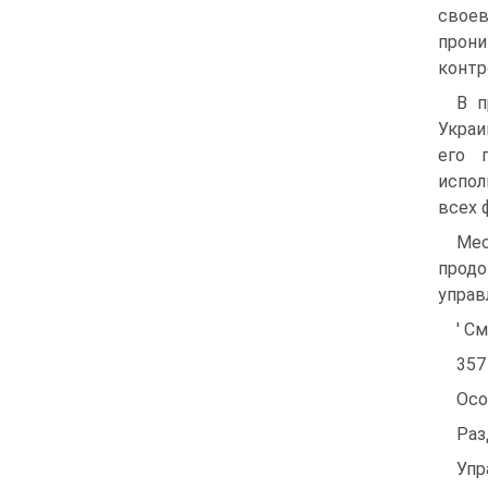
своев
прони
контр
В п
Украи
его 
испол
всех 
Мес
продо
управ
' С
357
Осо
Раз
Упр