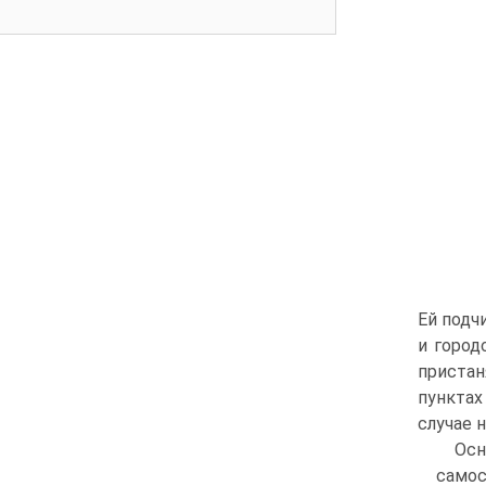
Ей подч
и город
пристан
пунктах
случае 
Ос
само