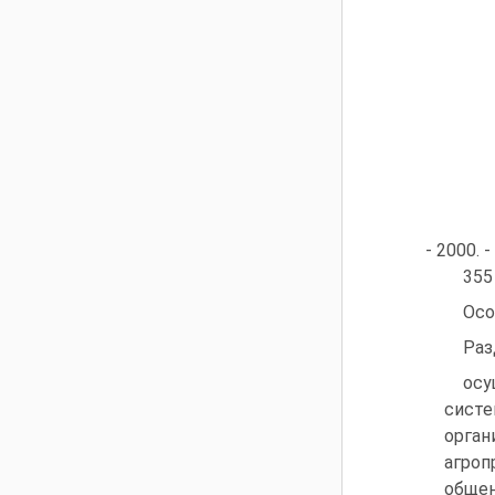
- 2000. -
355
Осо
Раз
осу
систе
орган
агро
общен