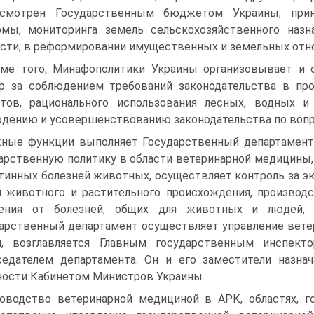
усмотрен Государственным бюджетом Украины; прин
мы, мониторинга земель сельскохозяйственного назн
сти; в реформировании имущественных и земельных отно
ме того, Минафополитики Украины организовывает и 
р за соблюдением требований законодательства в про
тов, рационального использования лесных, водных и
дению и усовершенствованию законодательства по вопр
ные функции выполняет Государственный департамент
арственную политику в области ветеринарной медицины,
тинных болезней животных, осуществляет контроль за э
 животного и растительного происхождения, произво
ления от болезней, общих для животных и людей, 
арственный департамент осуществляет управление вете
м, возглавляется Главным государственным инспек
едателем департамента. Он и его заместители назн
ости Кабинетом Министров Украины.
оводство ветеринарной медициной в АРК, областях, г