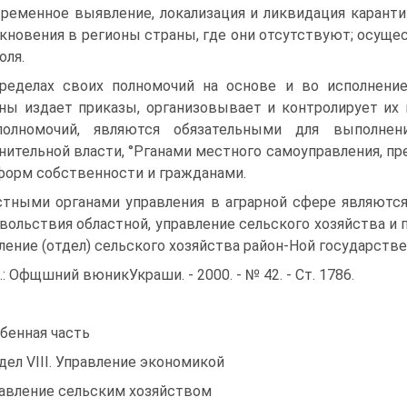
ременное выявление, локализация и ликвидация карант
кновения в регионы страны, где они отсутствуют; осуще
оля.
ределах своих полномочий на основе и во исполнение
ны издает приказы, организовывает и контролирует их
полномочий, являются обязательными для выполне
нительной власти, °Рганами местного самоуправления, п
форм собственности и гражданами.
тными органами управления в аграрной сфере являются
вольствия областной, управление сельского хозяйства и 
ление (отдел) сельского хозяйства район-Ной государств
м.: Офщшний вюникУкраши. - 2000. - № 42. - Ст. 1786.
бенная часть
дел VIII. Управление экономикой
авление сельским хозяйством