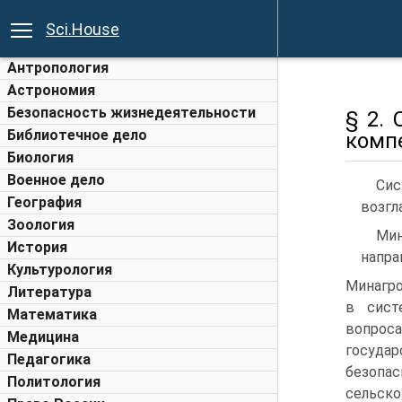
Sci.House
Антропология
Астрономия
Безопасность жизнедеятельности
§ 2.
Библиотечное дело
комп
Биология
Военное дело
Сис
География
возгл
Зоология
Мин
История
напра
Культурология
Минагро
Литература
в сист
Математика
вопро
Медицина
госуда
Педагогика
безопас
Политология
сельско