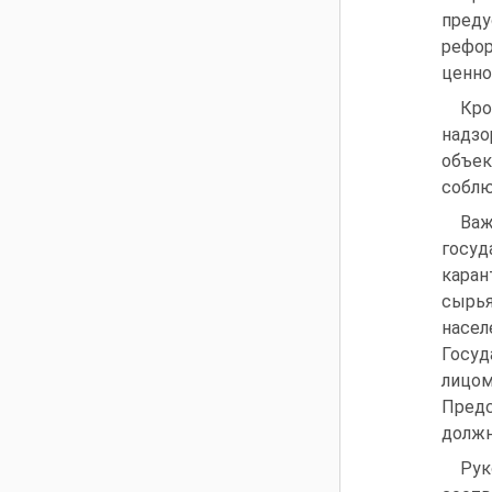
пред
рефор
ценно
Кро
надзо
объек
соблю
Важ
госуд
каран
сырья
насе
Госуд
лицо
Предс
должн
Рук