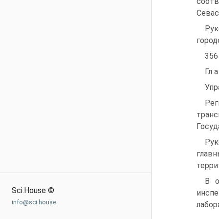
соот
Севас
Рук
город
356
Гл а
Упр
Рег
транс
Госуд
Рук
главн
терри
В о
Sci.House ©
инсп
info@sci.house
лабор