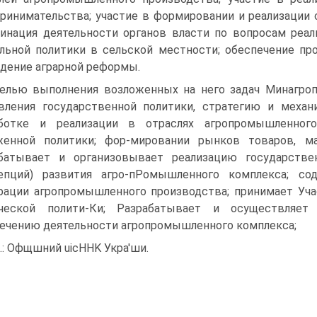
ринимательства; участие в формировании и реализации 
инация деятельности органов власти по вопросам реал
льной политики в сельской местности; обеспечение пр
дение аграрной реформы.
елью выполнения возложенных на него задач Минагроп
вления государственной политики, стратегию и механ
аботке и реализации в отраслях агропромышленног
енной политики; фор-мировании рынков товаров, ма
абатывает и организовывает реализацию государств
епций) развития агро-пРомышленного комплекса; со
рации агропромышленного производства; принимает Уча
ической полити-Ки; Разрабатывает и осуществляет
ечению деятельности агропромышленного комплекса;
м.: Офщшний uicHHK Укра'ши.