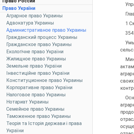
Право России
Упр
Право України
Гла
Аграрное право Украины
Адвокатура Украины
1 См
Административное право Украины
354
Гражданский процесс Украины
Ум
Гражданское право Украины
сельс
Екологічне право України
Жилищное право Украины
Мин
Земельне право України
акта
Інвестиційне право України
аграр
Конституционное право Украины
своих
Корпоративне право України
контр
Налоговое право Украины
Осн
Нотариат Украины
агра
Семейное право Украины
продо
Таможенное право Украины
отрас
Теорія та Історія держави і права
осуще
України
отрас