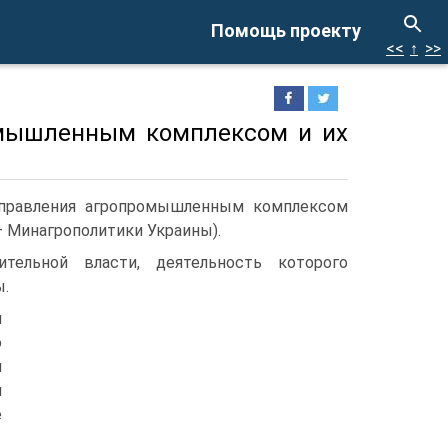
Помощь проекту
<<
↑
>>
омышленным комплексом и их
управления агропромышленным комплексом
— Минагрополитики Украины).
тельной власти, деятельность которого
ы.
м
о
и
й
е