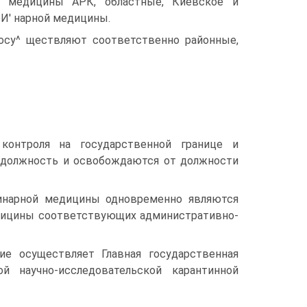
ой медицины АРК, областные, Киевское и
И' нарной медицины.
 осу^ ществляют соответственно районные,
 контроля на государственной границе и
а должность и освобождаются от должности
ринарной медицины одновременно являются
дицины соответствующих административно-
ие осуществляет Главная государственная
й научно-исследовательской карантинной