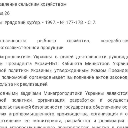
авление сельским хозяйством
ва 26
.: Урядовий кур'ер. - 1997. - № 177-178. - С. 7.
ышленности, рыбного хозяйства, переработк
кохозяй-ственной продукции.
агрополитики Украины в своей деятельности руководс
ми Президента Украи-НЬ1; Кабинета Министров Украи
ной политики Украины», утвержденным Указом Президен
 полномочий организовывает выполнение актов законод
оль за их реализацией.
овными задачами Минагрополитики Украины являются:
рной политики, организация разработки и осущест
вольственной безопасности государства; обеспечение ос
лях агропромышленного производства; организация и 
ствление ее мониторинга, разработка и реализация
лей агропромышленного производства; участие в реал