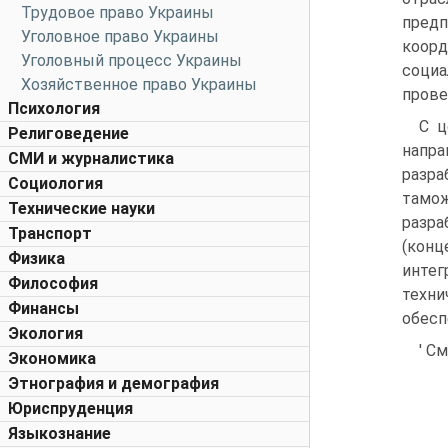
Трудовое право Украины
предп
Уголовное право Украины
коорд
Уголовный процесс Украины
социа
Хозяйственное право Украины
прове
Психология
С ц
Религоведение
напра
СМИ и журналистика
разр
Социология
тамож
Технические науки
разр
Транспорт
(конц
Физика
интег
Философия
техн
Финансы
обесп
Экология
' С
Экономика
Этнография и демография
Юриспруденция
Языкознание