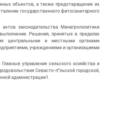
инных объектов, а также предотвращение их
ствление государственного фитосанитарного
 актов законодательства Минагрополитики
 выполнение. Решения, принятые в пределах
ния центральными и местными органами
редприятиями, учреждениями и организациями
 Главные управления сельского хозяйства и
продовольствия Севасто-п°льской городской,
енной администрации1.