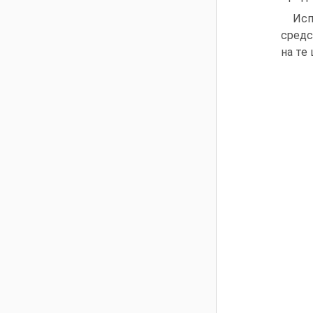
Исп
средс
на те