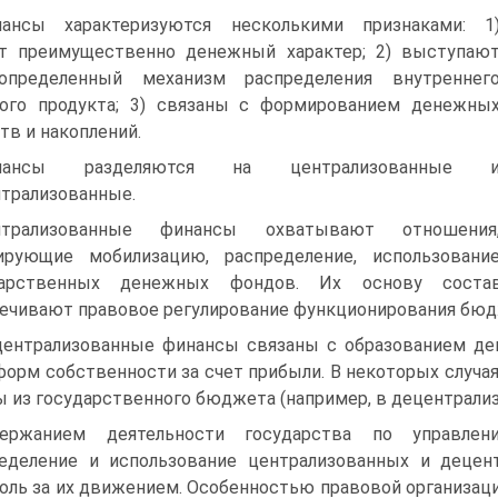
ансы характеризуются несколькими признаками: 1
т преимущественно денежный характер; 2) выступаю
определенный механизм распределения внутреннег
ого продукта; 3) связаны с формированием денежны
тв и накоплений.
нансы разделяются на централизованные 
трализованные.
нтрализованные финансы охватывают отношения
ирующие мобилизацию, распределение, использовани
дарственных денежных фондов. Их основу соста
ечивают правовое регулирование функционирования бю
ентрализованные финансы связаны с образованием де
форм собственности за счет прибыли. В некоторых случая
 из государственного бюджета (например, в децентрализ
держанием деятельности государства по управле
еделение и использование централизованных и деце
оль за их движением. Особенностью правовой организаци