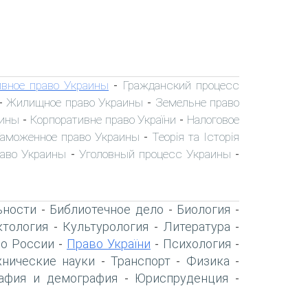
вное право Украины
Гражданский процесс
-
Жилищное право Украины
Земельне право
-
-
аины
Корпоративне право України
Налоговое
-
-
аможенное право Украины
Теорія та Історія
-
раво Украины
Уголовный процесс Украины
-
-
ьности
Библиотечное дело
Биология
-
-
-
тология
Культурология
Литература
-
-
-
о России
Право України
Психология
-
-
-
хнические науки
Транспорт
Физика
-
-
-
афия и демография
Юриспруденция
-
-