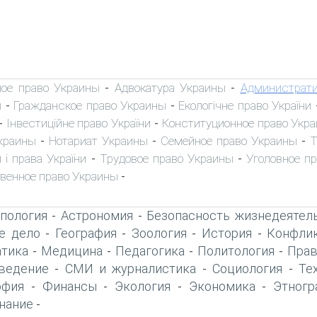
ное право Украины
Адвокатура Украины
Администрати
-
-
ы
Гражданское право Украины
Екологічне право України
-
-
Інвестиційне право України
Конституционное право Укр
-
-
краины
Нотариат Украины
Семейное право Украины
Т
-
-
-
 і права України
Трудовое право Украины
Уголовное п
-
-
венное право Украины
-
пология
Астрономия
Безопасность жизнедеятел
-
-
е дело
География
Зоология
История
Конфлик
-
-
-
-
тика
Медицина
Педагогика
Политология
Прав
-
-
-
-
ведение
СМИ и журналистика
Социология
Те
-
-
-
офия
Финансы
Экология
Экономика
Этногр
-
-
-
-
нание
-