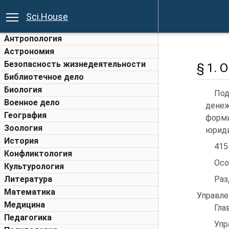
Sci.House
Антропология
Астрономия
Безопасность жизнедеятельности
§ 1.
Библиотечное дело
Биология
Под
Военное дело
денеж
География
форм
Зоология
юриди
История
415
Конфликтология
Осо
Культурология
Литература
Разд
Математика
Управле
Медицина
Гла
Педагогика
Упр