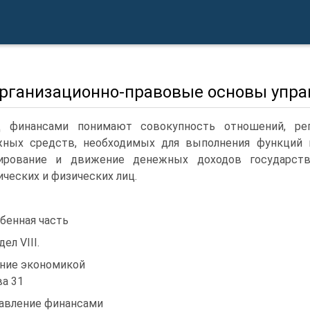
 Организационно-правовые основы упр
 финансами понимают совокупность отношений, рег
ных средств, необходимых для выполнения функций 
ирование и движение денежных доходов государств
ческих и физических лиц.
бенная часть
ел VIII.
ние экономикой
ва 31
авление финансами