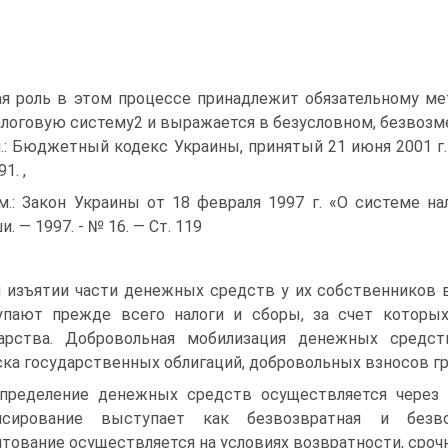
я роль в этом процессе принадлежит обязательному ме
алоговую систему2 и выражается в безусловном, безвозм
м.: Бюджетный кодекс Украины, принятый 21 июня 2001 г. 
1. ,
м.: Закон Украины от 18 февраля 1997 г. «О системе нал
. — 1997. - № 16. — Ст. 119
 изъятии части денежных средств у их собственников в
пают прежде всего налоги и сборы, за счет которых
арства. Добровольная мобилизация денежных средст
ка государственных облигаций, добровольных взносов гра
пределение денежных средств осуществляется через 
нсирование выступает как безвозвратная и безв
тование осуществляется на условиях возвратности, срочн