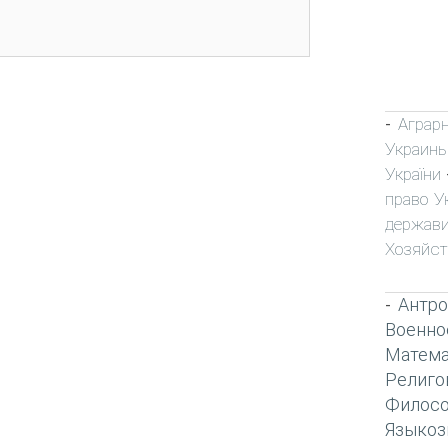
Аграр
-
Украин
України
право У
держави
Хозяйст
Антро
-
Военно
Матема
Религо
Филос
Языкоз