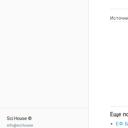
Источни
Еще п
Sci.House ©
Е.Ф. 
info@sci.house