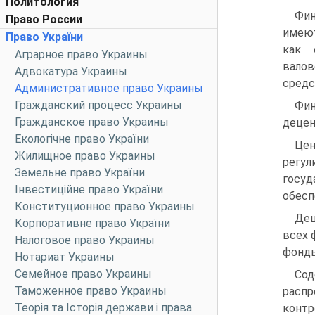
Политология
Фин
Право России
имею
Право України
как 
Аграрное право Украины
валов
Адвокатура Украины
средс
Административное право Украины
Гражданский процесс Украины
Фи
Гражданское право Украины
децен
Екологічне право України
Це
Жилищное право Украины
регул
Земельне право України
госу
Інвестиційне право України
обесп
Конституционное право Украины
Дец
Корпоративне право України
всех 
Налоговое право Украины
фонды
Нотариат Украины
Семейное право Украины
Со
Таможенное право Украины
распр
Теорія та Історія держави і права
контр