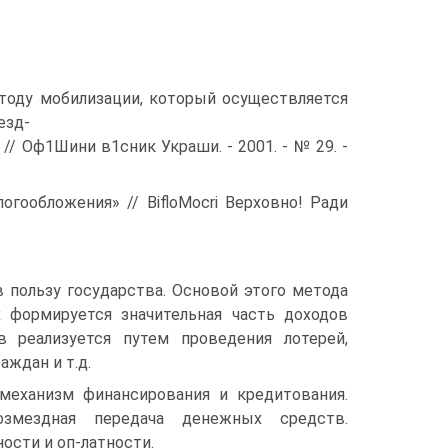
тоду мобилизации, который осуществляется
езд-
// Оф1Шини в1сник Украши. - 2001. - № 29. -
огообложения» // BifloMocri Верховно! Ради
 пользу государства. Основой этого метода
 формируется значительная часть доходов
в реализуется путем проведения лотерей,
ждан и т.д.
механизм финансирования и кредитования.
озмездная передача денежных средств.
ости и оп-латности.