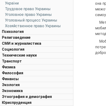
України
она п
Трудовое право Украины
межо
Уголовное право Украины
самоу
Уголовный процесс Украины
Мет
Хозяйственное право Украины
мобил
Психология
метод
Религоведение
Моб
СМИ и журналистика
потре
Социология
добро
Технические науки
Транспорт
Физика
Философия
Финансы
Экология
Экономика
Этнография и демография
Юриспруденция