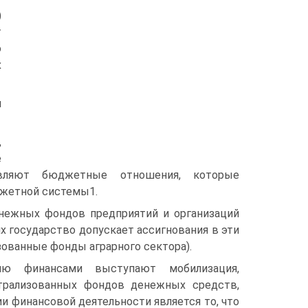
)
т
о
х
и
,
е
вляют бюджетные отношения, которые
джетной системы1.
нежных фондов предприятий и организаций
х государство допускает ассигнования в эти
ованные фонды аграрного сектора).
нию финансами выступают мобилизация,
нтрализованных фондов денежных средств,
и финансовой деятельности является то, что