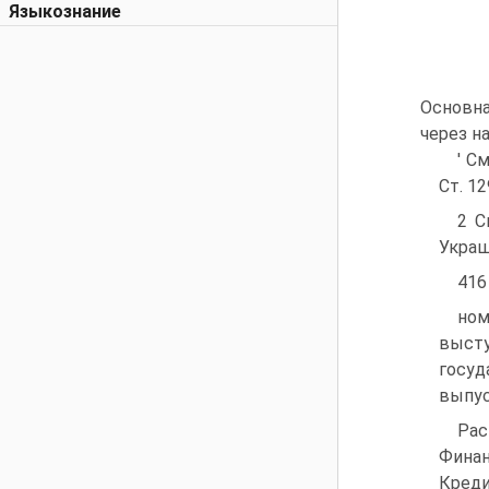
Языкознание
Основна
через н
' С
Ст. 129
2 С
Украши
416
ном
высту
госуд
выпус
Рас
Фина
Креди