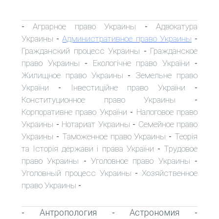
Аграрное право Украины
Адвокатура
-
-
Украины
Административное право Украины
-
-
Гражданский процесс Украины
Гражданское
-
право Украины
Екологічне право України
-
-
Жилищное право Украины
Земельне право
-
України
Інвестиційне право України
-
-
Конституционное право Украины
-
Корпоративне право України
Налоговое право
-
Украины
Нотариат Украины
Семейное право
-
-
Украины
Таможенное право Украины
Теорія
-
-
та Історія держави і права України
Трудовое
-
право Украины
Уголовное право Украины
-
-
Уголовный процесс Украины
Хозяйственное
-
право Украины
-
Антропология
Астрономия
-
-
-