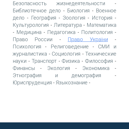
Безопасность жизнедеятельности
-
Библиотечное дело
Биология
Военное
-
-
дело
География
Зоология
История
-
-
-
-
Культурология
Литература
Математика
-
-
Медицина
Педагогика
Политология
-
-
-
-
Право России
Право України
-
-
Психология
Религоведение
СМИ и
-
-
журналистика
Социология
Технические
-
-
науки
Транспорт
Физика
Философия
-
-
-
-
Финансы
Экология
Экономика
-
-
-
Этнография и демография
-
Юриспруденция
Языкознание
-
-