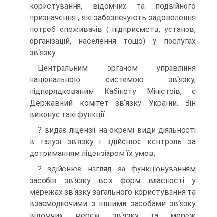
користування, відомчих та подвійного
призначення , які забезпечують задоволення
потреб споживачів ( підприємств, установ,
організацій, населення тощо) у послугах
зв‘язку.
Центральним органом управління
національною системою зв‘язку,
підпорядкованим Кабінету Міністрів, є
Державний комітет зв‘язку України. Він
виконує такі функції:
? видає ліцензії на окремі види діяльності
в галузі зв‘язку і здійснює контроль за
дотриманням ліцензіаром їх умов;
? здійснює нагляд за функціонуванням
засобів зв‘язку всіх форм власності у
мережах зв‘язку загального користування та
взаємодіючими з іншими засобами зв‘язку
відомчих мереж зв‘язку та мереж