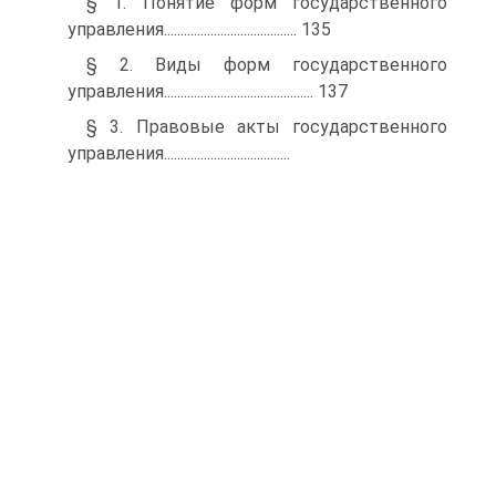
§ 1. Понятие форм государственного
управления........................................ 135
§ 2. Виды форм государственного
управления............................................. 137
§ 3. Правовые акты государственного
управления......................................