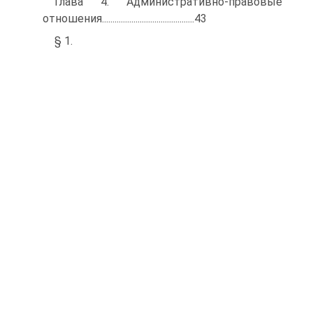
Глава 4. Административно-правовые
отношения............................................43
§ 1.