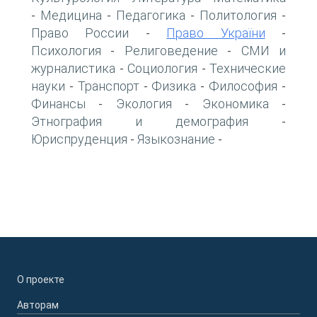
Медицина
Педагогика
Политология
-
-
-
-
Право России
Право України
-
-
Психология
Религоведение
СМИ и
-
-
журналистика
Социология
Технические
-
-
науки
Транспорт
Физика
Философия
-
-
-
-
Финансы
Экология
Экономика
-
-
-
Этнография и демография
-
Юриспруденция
Языкознание
-
-
О проекте
Авторам