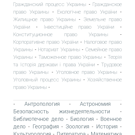
Гражданский процесс Украины
Гражданское
-
право Украины
Екологічне право України
-
-
Жилищное право Украины
Земельне право
-
України
Інвестиційне право України
-
-
Конституционное право Украины
-
Корпоративне право України
Налоговое право
-
Украины
Нотариат Украины
Семейное право
-
-
Украины
Таможенное право Украины
Теорія
-
-
та Історія держави і права України
Трудовое
-
право Украины
Уголовное право Украины
-
-
Уголовный процесс Украины
Хозяйственное
-
право Украины
-
Антропология
Астрономия
-
-
-
Безопасность жизнедеятельности
-
Библиотечное дело
Биология
Военное
-
-
дело
География
Зоология
История
-
-
-
-
Культурология
Литература
Математика
-
-