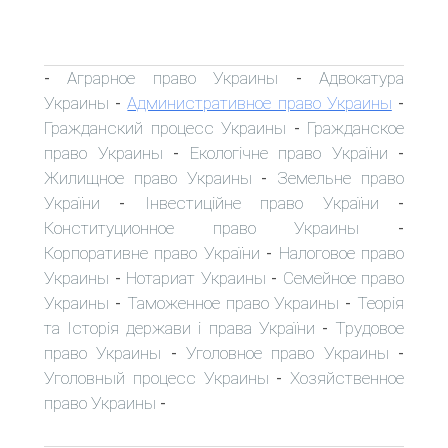
Аграрное право Украины
Адвокатура
-
-
Украины
Административное право Украины
-
-
Гражданский процесс Украины
Гражданское
-
право Украины
Екологічне право України
-
-
Жилищное право Украины
Земельне право
-
України
Інвестиційне право України
-
-
Конституционное право Украины
-
Корпоративне право України
Налоговое право
-
Украины
Нотариат Украины
Семейное право
-
-
Украины
Таможенное право Украины
Теорія
-
-
та Історія держави і права України
Трудовое
-
право Украины
Уголовное право Украины
-
-
Уголовный процесс Украины
Хозяйственное
-
право Украины
-