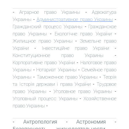
Аграрное право Украины
Адвокатура
-
-
Украины
Административное право Украины
-
-
Гражданский процесс Украины
Гражданское
-
право Украины
Екологічне право України
-
-
Жилищное право Украины
Земельне право
-
України
Інвестиційне право України
-
-
Конституционное право Украины
-
Корпоративне право України
Налоговое право
-
Украины
Нотариат Украины
Семейное право
-
-
Украины
Таможенное право Украины
Теорія
-
-
та Історія держави і права України
Трудовое
-
право Украины
Уголовное право Украины
-
-
Уголовный процесс Украины
Хозяйственное
-
право Украины
-
Антропология
Астрономия
-
-
-
Безопасность жизнедеятельности