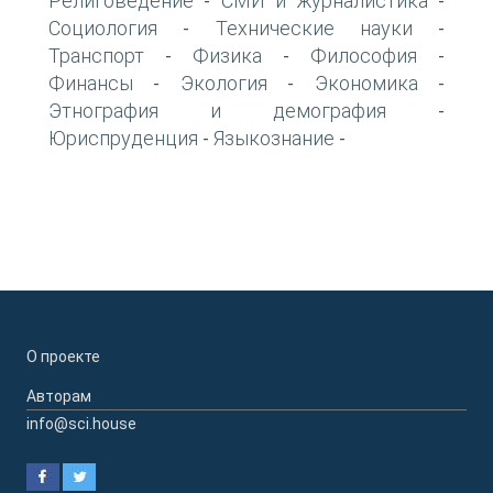
Религоведение
СМИ и журналистика
-
-
Социология
Технические науки
-
-
Транспорт
Физика
Философия
-
-
-
Финансы
Экология
Экономика
-
-
-
Этнография и демография
-
Юриспруденция
Языкознание
-
-
О проекте
Авторам
info@sci.house