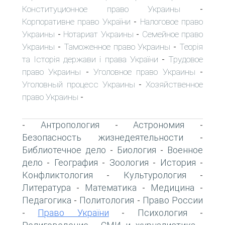
Конституционное право Украины
-
Корпоративне право України
Налоговое право
-
Украины
Нотариат Украины
Семейное право
-
-
Украины
Таможенное право Украины
Теорія
-
-
та Історія держави і права України
Трудовое
-
право Украины
Уголовное право Украины
-
-
Уголовный процесс Украины
Хозяйственное
-
право Украины
-
Антропология
Астрономия
-
-
-
Безопасность жизнедеятельности
-
Библиотечное дело
Биология
Военное
-
-
дело
География
Зоология
История
-
-
-
-
Конфликтология
Культурология
-
-
Литература
Математика
Медицина
-
-
-
Педагогика
Политология
Право России
-
-
Право України
Психология
-
-
-