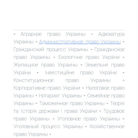
Аграрное право Украины
Адвокатура
-
-
Украины
Административное право Украины
-
-
Гражданский процесс Украины
Гражданское
-
право Украины
Екологічне право України
-
-
Жилищное право Украины
Земельне право
-
України
Інвестиційне право України
-
-
Конституционное право Украины
-
Корпоративне право України
Налоговое право
-
Украины
Нотариат Украины
Семейное право
-
-
Украины
Таможенное право Украины
Теорія
-
-
та Історія держави і права України
Трудовое
-
право Украины
Уголовное право Украины
-
-
Уголовный процесс Украины
Хозяйственное
-
право Украины
-