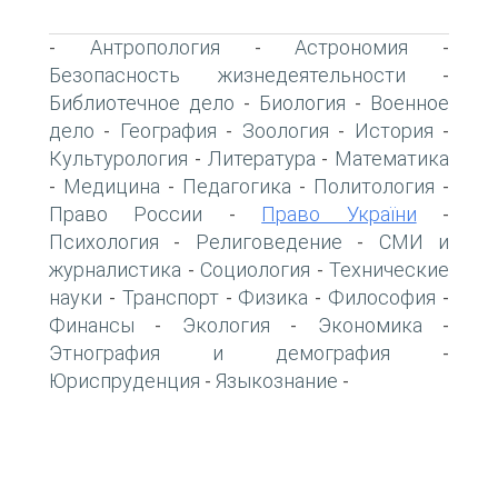
Антропология
Астрономия
-
-
-
Безопасность жизнедеятельности
-
Библиотечное дело
Биология
Военное
-
-
дело
География
Зоология
История
-
-
-
-
Культурология
Литература
Математика
-
-
Медицина
Педагогика
Политология
-
-
-
-
Право России
Право України
-
-
Психология
Религоведение
СМИ и
-
-
журналистика
Социология
Технические
-
-
науки
Транспорт
Физика
Философия
-
-
-
-
Финансы
Экология
Экономика
-
-
-
Этнография и демография
-
Юриспруденция
Языкознание
-
-