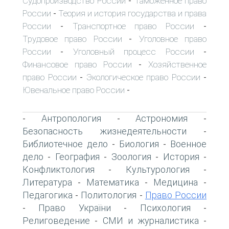
Судопроизводство России
Таможенное право
-
России
Теория и история государства и права
-
России
Транспортное право России
-
-
Трудовое право России
Уголовное право
-
России
Уголовный процесс России
-
-
Финансовое право России
Хозяйственное
-
право России
Экологическое право России
-
-
Ювенальное право России
-
Антропология
Астрономия
-
-
-
Безопасность жизнедеятельности
-
Библиотечное дело
Биология
Военное
-
-
дело
География
Зоология
История
-
-
-
-
Конфликтология
Культурология
-
-
Литература
Математика
Медицина
-
-
-
Педагогика
Политология
Право России
-
-
Право України
Психология
-
-
-
Религоведение
СМИ и журналистика
-
-