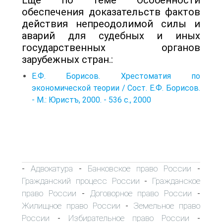
обеспечения доказательств фактов
действия непреодолимой силы и
аварий для судебных и иных
государственных органов
зарубежных стран.:
Е.Ф. Борисов. Хрестоматия по
экономической теории / Сост. Е.Ф. Борисов.
- М.: Юристъ, 2000. - 536 с., 2000
Адвокатура
Банковское право России
-
-
-
Гражданский процесс России
Гражданское
-
право России
Договорное право России
-
-
Жилищное право России
Земельное право
-
России
Избирательное право России
-
-