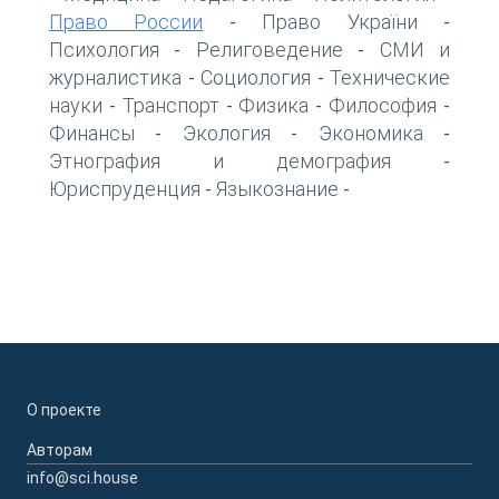
Право России
Право України
-
-
Психология
Религоведение
СМИ и
-
-
журналистика
Социология
Технические
-
-
науки
Транспорт
Физика
Философия
-
-
-
-
Финансы
Экология
Экономика
-
-
-
Этнография и демография
-
Юриспруденция
Языкознание
-
-
О проекте
Авторам
info@sci.house