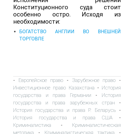
Конституционного суда стоит
особенно остро. Исходя из
необходимости:
БОГАТСТВО АНГЛИИ ВО ВНЕШНЕЙ
ТОРГОВЛЕ
Европейское право
Зарубежное право
-
-
-
Инвестиционное право Казахстана
История
-
государства и права Германии
История
-
государства и права зарубежных стран
-
История государства и права Р. Беларусь
-
История государства и права США
-
Криминалистика
Криминалистическая
-
методика
Криминалистическая тактика
-
-