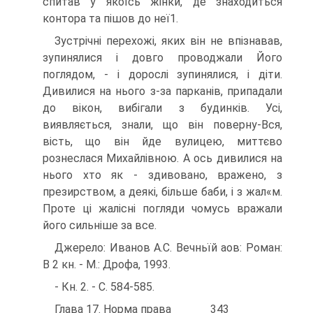
спитав у якоїсь жінки, де знаходиться
контора та пішов до неї1.
Зустрічні перехожі, яких він не впізнавав,
зупинялися і довго проводжали Його
поглядом, - і дорослі зупинялися, і діти.
Дивилися на нього з-за парканів, припадали
до вікон, вибігали з будинків. Усі,
виявляється, знали, що він поверну-Вся,
вість, що він йде вулицею, миттєво
рознеслася Михайлівною. А ось дивилися на
нього хто як - здивовано, вражено, з
презирством, а деякі, більше баби, і з жал«м.
Проте ці жалісні погляди чомусь вражали
його сильніше за все.
Джерело: Иванов А.С. Вечньїй аов: Роман:
В 2 кн. - М.: Дрофа, 1993.
- Кн. 2. - С. 584-585.
Глава 17. Норма права 343