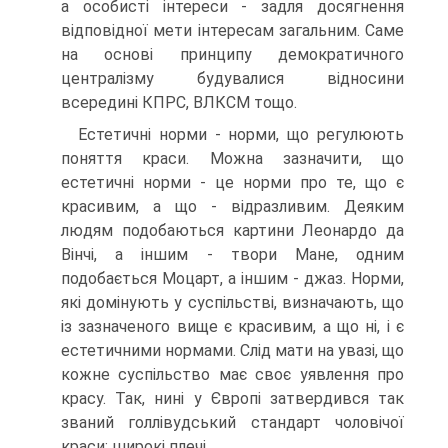
а особисті інтереси - задля досягнення
відповідної мети інтересам загальним. Саме
на основі принципу демократичного
централізму будувалися відносини
всередині КПРС, ВЛКСМ тощо.
Естетичні норми - норми, що регулюють
поняття краси. Можна зазначити, що
естетичні норми - це норми про те, що є
красивим, а що - відразливим. Деяким
людям подобаються картини Леонардо да
Вінчі, а іншим - твори Мане, одним
подобається Моцарт, а іншим - джаз. Норми,
які домінують у суспільстві, визначають, що
із зазначеного вище є красивим, а що ні, і є
естетичними нормами. Слід мати на увазі, що
кожне суспільство має своє уявлення про
красу. Так, нині у Європі затвердився так
званий голлівудський стандарт чоловічої
краси: широкі плечі,