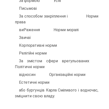
За формою Усні
Письмові
За способом закріплення і Норми
права
виРаження Норми моралі
Звичаї
Корпоративні норми
Релігійні норми
За змістом сфери врегульованих
Політичні норми
відносин Організаційні норми
Естетичні норми
або бургунців Карла Сміливого і водночас,
зміцнити свою владу.