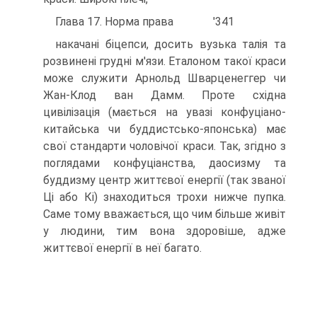
Глава 17. Норма права '341
накачані біцепси, досить вузька талія та
розвинені грудні м'язи. Еталоном такої краси
може служити Арнольд Шварценеггер чи
Жан-Клод ван Дамм. Проте східна
цивілізація (мається на увазі конфуціано-
китайська чи буддистсько-японська) має
свої стандарти чоловічої краси. Так, згідно з
поглядами конфуціанства, даосизму та
буддизму центр життєвої енергії (так званої
Ці або Кі) знаходиться трохи нижче пупка.
Саме тому вважається, що чим більше живіт
у людини, тим вона здоровіше, адже
життєвої енергії в неї багато.