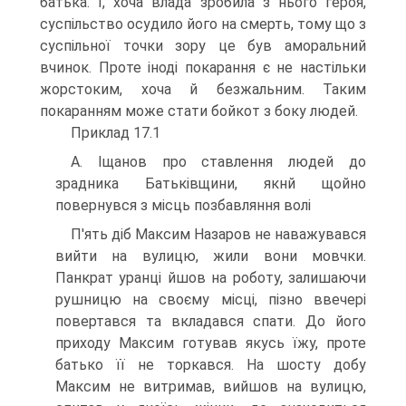
батька. І, хоча влада зробила з нього героя,
суспільство осудило його на смерть, тому що з
суспільної точки зору це був аморальний
вчинок. Проте іноді покарання є не настільки
жорстоким, хоча й безжальним. Таким
покаранням може стати бойкот з боку людей.
Приклад 17.1
А. Іщанов про ставлення людей до
зрадника Батьківщини, якнй щойно
повернувся з місць позбавляння волі
П'ять діб Максим Назаров не наважувався
вийти на вулицю, жили вони мовчки.
Панкрат уранці йшов на роботу, залишаючи
рушницю на своєму місці, пізно ввечері
повертався та вкладався спати. До його
приходу Максим готував якусь їжу, проте
батько її не торкався. На шосту добу
Максим не витримав, вийшов на вулицю,