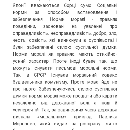
Японії вважаються борці сумо. Соціальні
норми за способом встановлення і
забезпечення. Норми моралі - правила
поведінки, засновані на уявленні про
справедливість, несправедливість, добро, зло,
честь, совість, які виникнули в суспільстві і
були забезпечені силою суспільної думки.
Норми моралі, як правило, мають стихійно-
усний характер. Проте іноді буває так, що
можуть існувати письмові моральні норми.
Так, в СРСР Існував моральний кодекс
будівельника комунізму. Проте мова йде не
про нього. Забезпечуючись силою суспільної
думки, норма моралі може прощати або карати
незалежно від державної волі, а іноді й
усупереч їй. Так, за радянських часів держава
визнала «моральним» приклад Павлика
Морозова, який видав на розправу свого