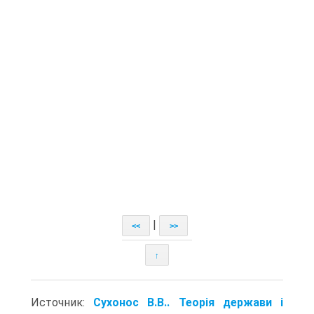
|
<<
>>
↑
Источник:
Сухонос В.В.. Теорія держави і