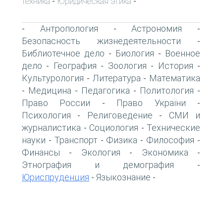
техника
Юридическая этика
-
-
Антропология
Астрономия
-
-
-
Безопасность жизнедеятельности
-
Библиотечное дело
Биология
Военное
-
-
дело
География
Зоология
История
-
-
-
-
Культурология
Литература
Математика
-
-
Медицина
Педагогика
Политология
-
-
-
-
Право России
Право України
-
-
Психология
Религоведение
СМИ и
-
-
журналистика
Социология
Технические
-
-
науки
Транспорт
Физика
Философия
-
-
-
-
Финансы
Экология
Экономика
-
-
-
Этнография и демография
-
Юриспруденция
Языкознание
-
-