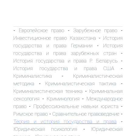
Европейское право
Зарубежное право
-
-
-
Инвестиционное право Казахстана
История
-
государства и права Германии
История
-
государства и права зарубежных стран
-
История государства и права Р. Беларусь
-
История государства и права США
-
Криминалистика
Криминалистическая
-
методика
Криминалистическая тактика
-
-
Криминалистическая техника
Криминальная
-
сексология
Криминология
Международное
-
-
право
Профессиональные навыки юриста
-
-
Римское право
Сравнительное правоведение
-
-
Теория и история государства и права
-
Юридическая психология
Юридическая
-