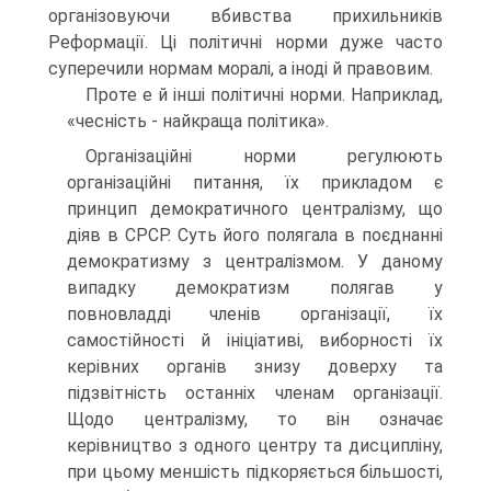
організовуючи вбивства прихильників
Реформації. Ці політичні норми дуже часто
суперечили нормам моралі, а іноді й правовим.
Проте е й інші політичні норми. Наприклад,
«чесність - найкраща політика».
Організаційні норми регулюють
організаційні питання, їх прикладом є
принцип демократичного централізму, що
діяв в СРСР. Суть його полягала в поєднанні
демократизму з централізмом. У даному
випадку демократизм полягав у
повновладді членів організації, їх
самостійності й ініціативі, виборності їх
керівних органів знизу доверху та
підзвітність останніх членам організації.
Щодо централізму, то він означає
керівництво з одного центру та дисципліну,
при цьому меншість підкоряється більшості,