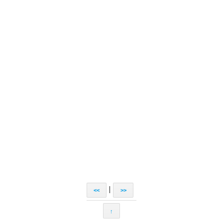
|
<<
>>
↑