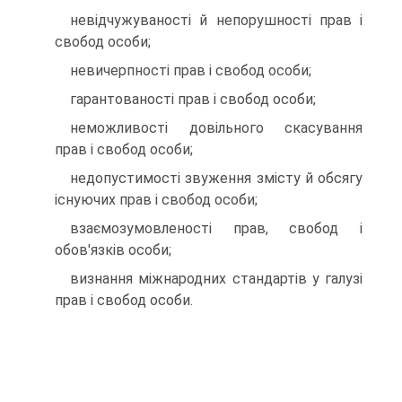
невідчужуваності й непорушності прав і
свобод особи;
невичерпності прав і свобод особи;
гарантованості прав і свобод особи;
неможливості довільного скасування
прав і свобод особи;
недопустимості звуження змісту й обсягу
існуючих прав і свобод особи;
взаємозумовленості прав, свобод і
обов'язків особи;
визнання міжнародних стандартів у галузі
прав і свобод особи.