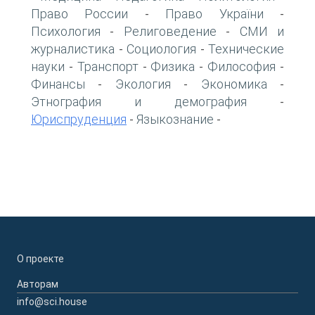
Право России
Право України
-
-
Психология
Религоведение
СМИ и
-
-
журналистика
Социология
Технические
-
-
науки
Транспорт
Физика
Философия
-
-
-
-
Финансы
Экология
Экономика
-
-
-
Этнография и демография
-
Юриспруденция
Языкознание
-
-
О проекте
Авторам
info@sci.house