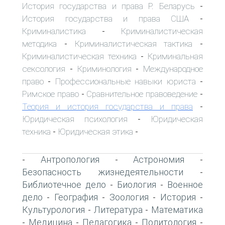
История государства и права Р. Беларусь
-
История государства и права США
-
Криминалистика
Криминалистическая
-
методика
Криминалистическая тактика
-
-
Криминалистическая техника
Криминальная
-
сексология
Криминология
Международное
-
-
право
Профессиональные навыки юриста
-
-
Римское право
Сравнительное правоведение
-
-
Теория и история государства и права
-
Юридическая психология
Юридическая
-
техника
Юридическая этика
-
-
Антропология
Астрономия
-
-
-
Безопасность жизнедеятельности
-
Библиотечное дело
Биология
Военное
-
-
дело
География
Зоология
История
-
-
-
-
Культурология
Литература
Математика
-
-
Медицина
Педагогика
Политология
-
-
-
-