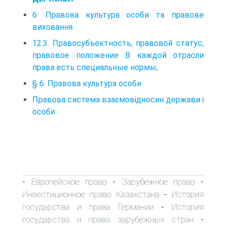
6. Правова культура особи та правове
виховання.
12.3. Правосубъектность, правовой статус,
правовое положение В каждой отрасли
права есть специальные нормы,
§ 6. Правова культура особи
Правова система взаємовідносин держави і
особи
Европейское право
Зарубежное право
-
-
-
Инвестиционное право Казахстана
История
-
государства и права Германии
История
-
государства и права зарубежных стран
-