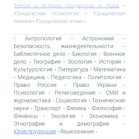
Теория и история государства и права
-
Юридическая психология
Юридическая
-
техника
Юридическая этика
-
-
Антропология
Астрономия
-
-
-
Безопасность жизнедеятельности
-
Библиотечное дело
Биология
Военное
-
-
дело
География
Зоология
История
-
-
-
-
Культурология
Литература
Математика
-
-
Медицина
Педагогика
Политология
-
-
-
-
Право России
Право України
-
-
Психология
Религоведение
СМИ и
-
-
журналистика
Социология
Технические
-
-
науки
Транспорт
Физика
Философия
-
-
-
-
Финансы
Экология
Экономика
-
-
-
Этнография и демография
-
Юриспруденция
Языкознание
-
-