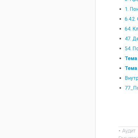
1. По
6.4.2
64. К
47. Д
54. П
Тема
Тема 
Внутр
77_По
Аудит
-