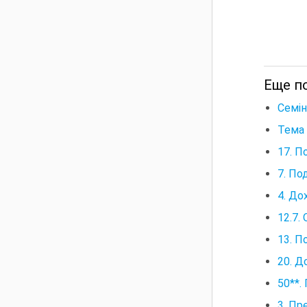
Еще п
Семін
Тема 
17. П
7. По
4. До
12.7.
13. П
20. Д
50**.
3. Пр