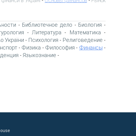
 фінанси в Україні
Основы финансов
Рынок
-
-
ьности
Библиотечное дело
Биология
-
-
-
турология
Литература
Математика
-
-
-
о України
Психология
Религоведение
-
-
-
нспорт
Физика
Философия
Финансы
-
-
-
-
денция
Языкознание
-
-
house