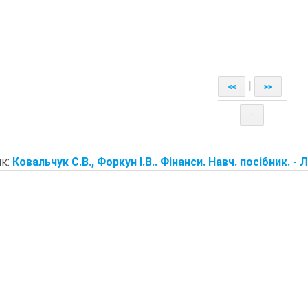
|
<<
>>
↑
к:
Ковальчук С.В., Форкун І.В.. Фінанси. Навч. посібник. - Л