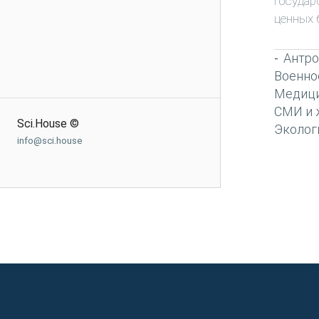
Государ
ценных 
Антро
-
Военно
Медиц
СМИ и 
Sci.House ©
Эколог
info@sci.house