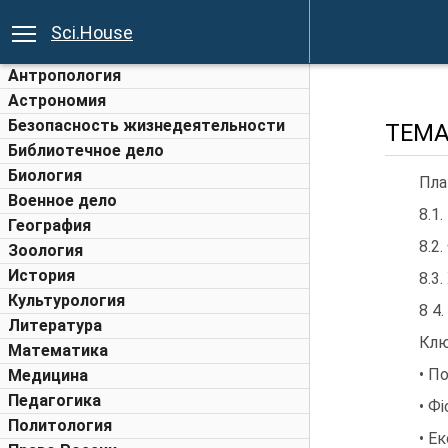
Sci.House
Антропология
Астрономия
Безопасность жизнедеятельности
ТЕМА
Библиотечное дело
Биология
Пла
Военное дело
8.1
География
8.2
Зоология
История
8.3
Культурология
8 4
Литература
Клю
Математика
• П
Медицина
Педагогика
• Ф
Политология
• Е