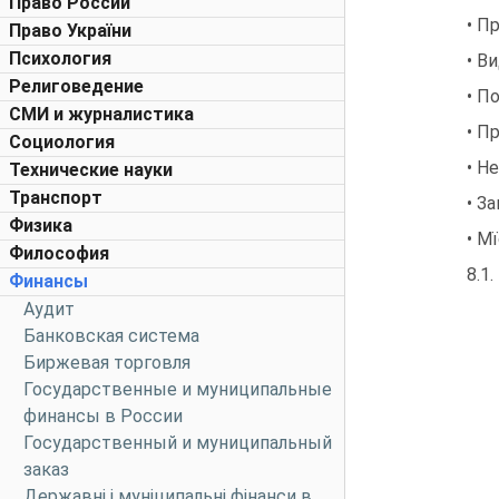
Право России
• П
Право України
Психология
• В
Религоведение
• П
СМИ и журналистика
• П
Социология
• Н
Технические науки
Транспорт
• З
Физика
• М
Философия
8.1.
Финансы
Аудит
Банковская система
Биржевая торговля
Государственные и муниципальные
финансы в России
Государственный и муниципальный
заказ
Державні і муніципальні фінанси в