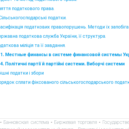
няття податкового права.
. Сільськогосподарські податки.
ласифікація податкових правопорушень. Методи їх запобіг
ержавна податкова служба України, її структура.
одаткова міліція та її завдання.
 1. Местные финансы в системе финансовой системы Ук
4. Політичні партії й партійні системи. Виборчі системи
ішні податки і збори
рядок сплати фіксованого сільськогосподарського податк
Банковская система
Биржевая торговля
Государств
-
-
-