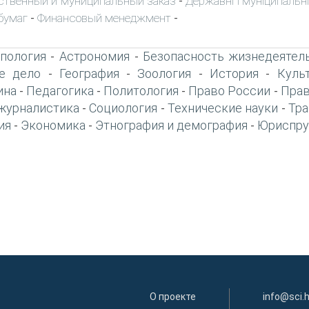
ственный и муниципальный заказ
Державні і муніципальні
-
бумаг
Финансовый менеджмент
-
-
пология
Астрономия
Безопасность жизнедеятел
-
-
е дело
География
Зоология
История
Куль
-
-
-
-
ина
Педагогика
Политология
Право России
Прав
-
-
-
-
журналистика
Социология
Технические науки
Тра
-
-
-
ия
Экономика
Этнография и демография
Юриспру
-
-
-
О проекте
info@sci.