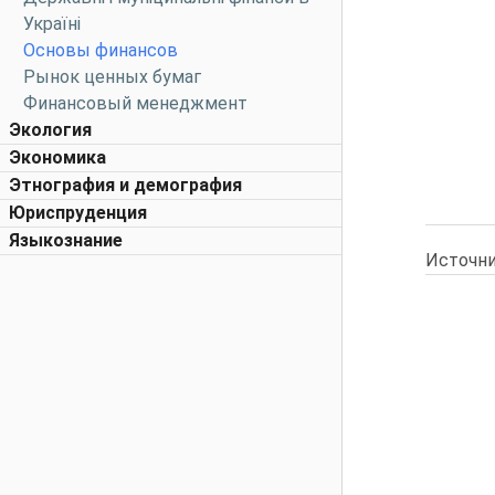
Україні
Основы финансов
Рынок ценных бумаг
Финансовый менеджмент
Экология
Экономика
Этнография и демография
Юриспруденция
Языкознание
Источни