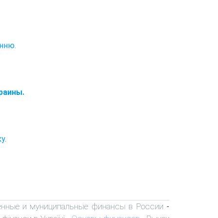
анню.
раины.
у.
енные и муниципальные финансы в России
-