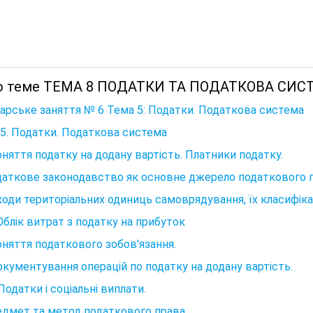
о теме ТЕМА 8 ПОДАТКИ ТА ПОДАТКОВА СИС
арське заняття № 6 Тема 5: Податки. Податкова система
5. Податки. Податкова система
оняття податку на додану вартість. Платники податку.
даткове законодавство як основне джерело податкового пр
ходи територіальних одиниць самоврядування, їх класифіка
 Облік витрат з податку на прибуток
оняття податкового зобов'язання.
окументування операцій по податку на додану вартість.
 Податки і соціальні виплати.
едмет та метод податкового права.