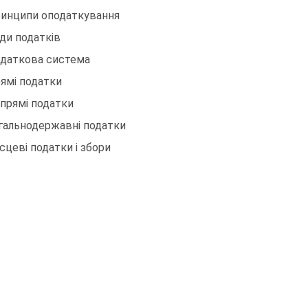
ринципи оподаткування
иди податків
одаткова система
рямі податки
епрямі податки
агальнодержавні податки
їсцеві податки і збори