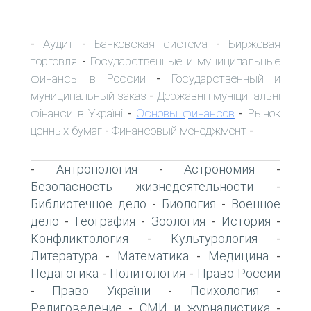
Аудит
Банковская система
Биржевая
-
-
-
торговля
Государственные и муниципальные
-
финансы в России
Государственный и
-
муниципальный заказ
Державні і муніципальні
-
фінанси в Україні
Основы финансов
Рынок
-
-
ценных бумаг
Финансовый менеджмент
-
-
Антропология
Астрономия
-
-
-
Безопасность жизнедеятельности
-
Библиотечное дело
Биология
Военное
-
-
дело
География
Зоология
История
-
-
-
-
Конфликтология
Культурология
-
-
Литература
Математика
Медицина
-
-
-
Педагогика
Политология
Право России
-
-
Право України
Психология
-
-
-
Религоведение
СМИ и журналистика
-
-