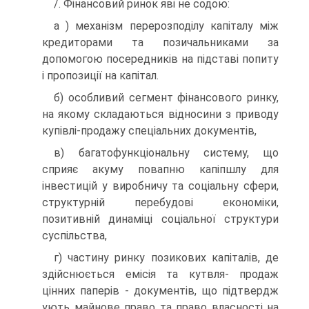
/. Фінансовий ринок яві не содою:
а ) механізм перерозподілу капіталу між
кредиторами та позичальниками за
допомогою посередників на підставі попиту
і пропозиції на капітал.
б) особливий сегмент фінансового ринку,
на якому складаються відносини з приводу
купівлі-продажу спеціальних документів,
в) багатофункціональну систему, що
сприяє акуму повапню капіпшлу для
інвестицій у виробничу та соціальну сфери,
структурній перебудові економіки,
позитивній динаміці соціальної структури
суспільства,
г) частину ринку позикових капіталів, де
здійснюється емісія та кутвля- продаж
цінних паперів - документів, що підтвердж
ують майнове право та право власності на