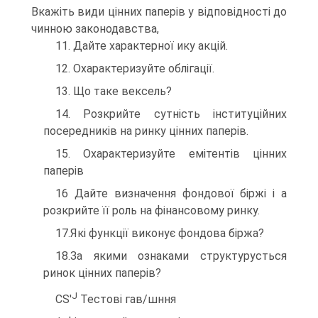
Вкажіть види цінних паперів у відповідності до
чинною законодавства,
11. Дайте характерної ику акцій.
12. Охарактеризуйте облігації.
13. Що таке вексель?
14. Розкрийте сутність інституційних
посередників на ринку цінних паперів.
15. Охарактеризуйте емітентів цінних
паперів
16 Дайте визначення фондової біржі і а
розкрийте її роль на фінансовому ринку.
17.Які функції виконує фондова біржа?
18.За якими ознаками структурусться
ринок цінних паперів?
J
CS'
Тестові гав/шння