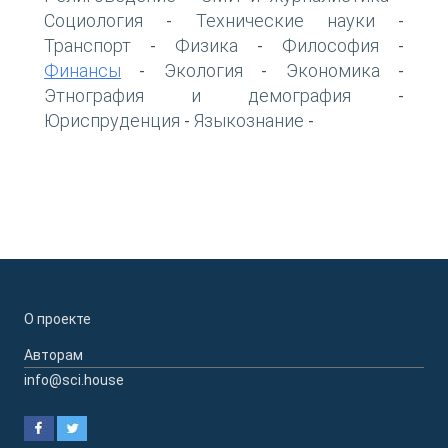
Социология
Технические науки
-
-
Транспорт
Физика
Философия
-
-
-
Финансы
Экология
Экономика
-
-
-
Этнография и демография
-
Юриспруденция
Языкознание
-
-
О проекте
Авторам
info@sci.house