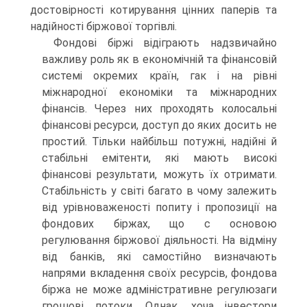
достовірності котирування цінних паперів та
надійності біржової торгівлі.
Фондові біржі відіграють надзвичайно
важливу роль як в економічній та фінансовій
системі окремих країн, гак і на рівні
міжнародної економіки та міжнародних
фінансів. Через них проходять колосальні
фінансові ресурси, доступ до яких досить не
простий. Тільки найбільш потужні, надійні й
стабільні емітенти, які мають високі
фінансові результати, можуть їх отримати.
Стабільність у світі багато в чому залежить
від урівноваженості попиту і пропозиції на
фондових біржах, що с основою
регулювання біржової діяльності. На відміну
від банків, які самостійно визначають
напрями вкладення своїх ресурсів, фондова
біржа не може адміністративне регулюзаги
грошові потоки. Однак, хоча інвестори