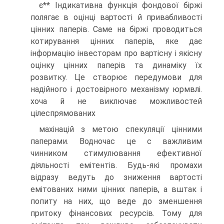
є** Індикативна функція фондової біржі
полягає в оцінці вартості й привабливості
цінних паперів. Саме на біржі проводиться
котирування цінних паперів, яке дає
інформацію інвесторам про вартісну і якісну
оцінку цінних паперів та динаміку їх
розвитку. Це створює передумови для
надійного і достовірного механізму юрмвлі.
хоча й не виключає можливостей
цілеспрямованих
махінацій з метою спекуляції цінними
паперами. Водночас це с важливим
чинником стимулювання ефективної
діяльності емітентів. Будь-які промахи
відразу ведуть до зниження вартості
емітованих ними цінних паперів, а вштак і
попиту на них, що веде до зменшення
притоку фінансових ресурсів. Тому для