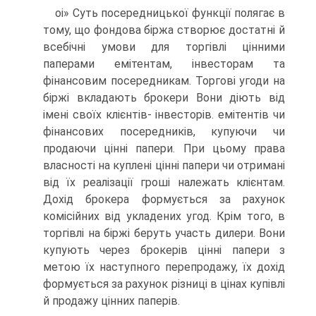
оі» Суть посередницької функції полягає в
тому, що фондова біржа створює достатні й
всебічні умови для торгівлі цінними
паперами емітентам, інвесторам та
фінансовим посередникам. Торгові угоди на
біржі вкладають брокери Вони діють від
імені своїх клієнтів- інвесторів. емітентів чи
фінансових посередників, купуючи чи
продаючи цінні папери. При цьому права
власності на куплені цінні папери чи отримані
від їх реалізації гроші належать клієнтам.
Дохід брокера формується за рахунок
комісійних від укладених угод. Крім того, в
торгівлі на біржі беруть участь дилери. Вони
купують через брокерів цінні папери з
метою їх наступного перепродажу, їх дохід
формується за рахунок різниці в цінах купівлі
й продажу цінних паперів.