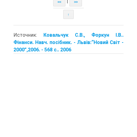
|
<<
>>
↑
Источник:
Ковальчук С.В., Форкун І.В..
Фінанси. Навч. посібник. - Львів:“Новий Світ -
2000”,2006. - 568 с.. 2006