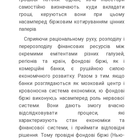
самостійно визначають. куди вкладати
гроші, керуються вони при цьому
насамперед біржовим котируванням цінних
паперів
Сприяючи раціональному руху, розподілу і
перерозподілу фінансових ресурсів між
окремими емітентами різних галузей,
регіонів та країн, фондові біржі, як і
комерційні банки, є рушійною силою
економічного розвитку. Разом з тим. якщо
банки розглядаються як мозковий центр і
кровоносна система економіки, ю фондові
біржі виконую;ь насамперед роль нервової
системи. Вони дають змогу вчасно
відслідковувати процеси, які
характеризують стан економіки та
фінансової системи, і приймати відповідні
рішення. Тому провідні фондові біржі (Нью-