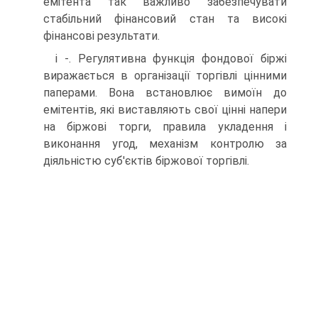
емітента так важливо забезпечувати
стабільний фінансовий стан та високі
фінансові результати.
і -. Регулятивна функція фондової біржі
виражається в організації торгівлі цінними
паперами. Вона встановлює вимоїн до
емітентів, які виставляють свої цінні напери
на біржові торги, правила укладення і
виконання угод, механізм контролю за
діяльністю суб'єктів біржової торгівлі.