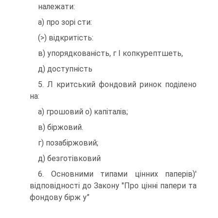
належати:
а) про зорі сти:
(>) відкритість:
в) упорядкованість, г І копкурептшеть,
д) доступність
5. Л критський фондовий ринок поділено
на:
а) грошовий о) капіталів;
в) біржовий.
г) позабіржовий;
д) безготівковий
6. Основними типами цінних паперів)'
відповідності до Закону "Про цінні папери та
фондову бірж у”