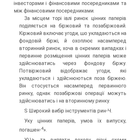
інвесторами і фінансовими посередниками та
між фінансовими посередниками.
За місцем торі івлі ринок цінних паперів
поділяється на біржовий та позабіржовий.
Кіржовий включає угоди, шо укладаються на
фондовій біржі, й охоплює насамперед
вторинний ринок, хоча в окремих випадках і
первинне розміщення цінних паперів може
здійснюватись через фондову біржу.
Потвіржовий відображає угоди, які
укладаються і здійснюються поза біржею.
Він стосується насамперед первинного
ринку, однак позабіржові операції можуть
здійснюватись і на вторинному ринку.
S Широкий вибір інструментів рин-Ч.
Уку цінних паперів, умов їх випуску,
4
погашен-
».
У\\ъ та виплати доходу, різні схеми