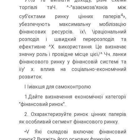
торгівлі таЧ. ^-''взаємозв'язків між
4
суб'єктами ринку цінних паперів
»,
убезпечують максимальну мобілізацію
фінансових ресурсів. їх\ \іраціональний
розподіл і швидкий перерозподіл та
ефективне ^Х. використання. Це визначає
значну роль і провідне місце цієї/^ Чч. ланки
фінансового ринку у фінансовій системі та
іїу' х. вплив на соціально-економічний
розвиток.
І Іиіакшя для самоконтролю
1.Дайте визначення економічної категорії
"фінансовий ринок".
2. Охарактеризуйте ринок цінних паперів
як особливий сегмент фінансового ринку.
•V Які складові включає фінансовий
ринок? Вкажіть його основну функцію.