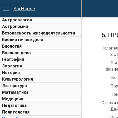
Sci.House
Антропология
Астрономия
Безопасность жизнедеятельности
6. П
Библиотечное дело
Биология
Налог н
Военное дело
2.О
География
Льг
Зоология
физич
История
Нал
Культурология
Литература
Пор
Математика
Пон
Медицина
Ставки 
Педагогика
Дек
Политология
Осн