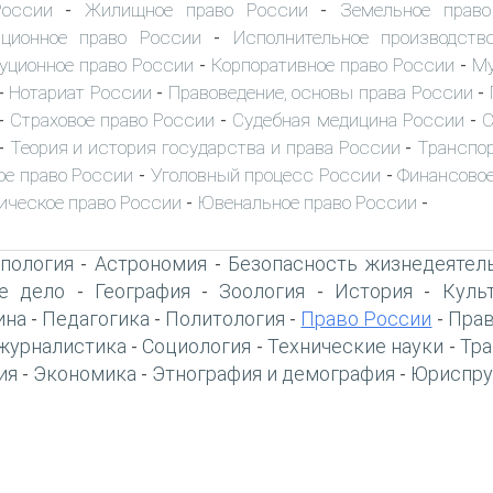
России
Жилищное право России
Земельное прав
-
-
иционное право России
Исполнительное производств
-
уционное право России
Корпоративное право России
Му
-
-
Нотариат России
Правоведение, основы права России
-
-
-
Страховое право России
Судебная медицина России
С
-
-
-
Теория и история государства и права России
Транспор
-
-
ое право России
Уголовный процесс России
Финансовое
-
-
ическое право России
Ювенальное право России
-
-
пология
Астрономия
Безопасность жизнедеятел
-
-
е дело
География
Зоология
История
Куль
-
-
-
-
ина
Педагогика
Политология
Право России
Прав
-
-
-
-
журналистика
Социология
Технические науки
Тра
-
-
-
ия
Экономика
Этнография и демография
Юриспру
-
-
-