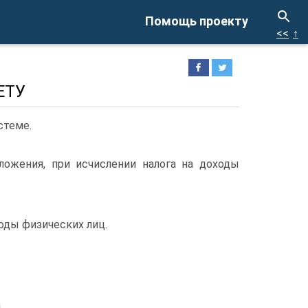
Помощь проекту
<<
↑
ЕТУ
стеме.
ожения, при исчислении налога на доходы
оды физических лиц.
ы