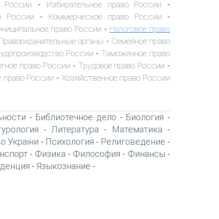
о России
Избирательное право России
-
-
о России
Коммерческое право России
-
-
ниципальное право России
Налоговое право
-
Правоохранительные органы
Семейное право
-
удопроизводство России
Таможенное право
-
тное право России
Трудовое право России
-
-
 право России
Хозяйственное право России
-
ьности
Библиотечное дело
Биология
-
-
-
турология
Литература
Математика
-
-
-
о України
Психология
Религоведение
-
-
-
нспорт
Физика
Философия
Финансы
-
-
-
-
денция
Языкознание
-
-