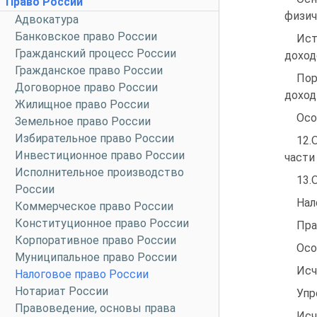
Право России
физич
Адвокатура
Банковское право России
Ист
Гражданский процесс России
доход
Гражданское право России
Пор
Договорное право России
доход
Жилищное право России
Осо
Земельное право России
Избирательное право России
12.
Инвестиционное право России
части
Исполнительное производство
13.
России
Нал
Коммерческое право России
Конституционное право России
Пра
Корпоративное право России
Осо
Муниципальное право России
Исч
Налоговое право России
Нотариат России
Упр
Правоведение, основы права
Исч