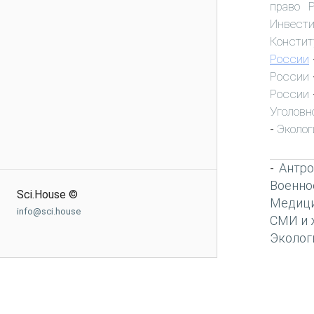
право 
Инвест
Констит
России
России
России
Уголовн
Эколог
-
Антро
-
Военно
Sci.House ©
Медиц
info@sci.house
СМИ и 
Эколог