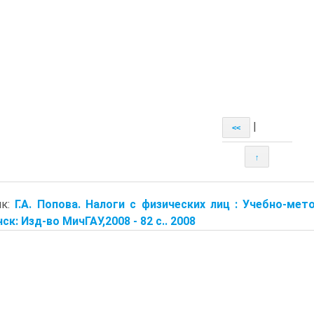
|
<<
↑
ик:
Г.А. Попова. Налоги с физических лиц : Учебно-мето
ск: Изд-во МичГАУ,2008 - 82 с.. 2008