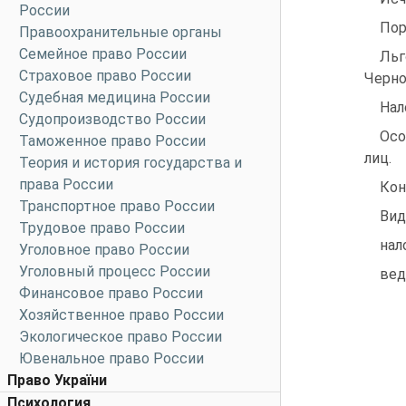
России
Пор
Правоохранительные органы
Семейное право России
Льг
Страховое право России
Черно
Судебная медицина России
Нал
Судопроизводство России
Осо
Таможенное право России
лиц.
Теория и история государства и
права России
Кон
Транспортное право России
Вид
Трудовое право России
нал
Уголовное право России
Уголовный процесс России
вед
Финансовое право России
Хозяйственное право России
Экологическое право России
Ювенальное право России
Право України
Психология