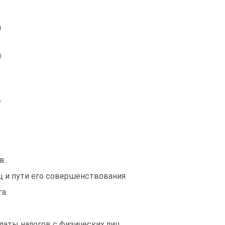
я
й
в
в.
ц и пути его совершенствования
а.
аты налогов с физических лиц.