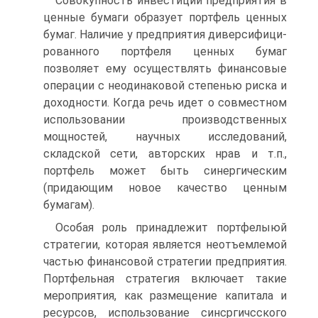
Совокупность инвестиций предприятия в
ценные бумаги обра­зует портфель ценных
бумаг. Наличие у предприятия диверсифици­
рованного портфеля ценных бумаг
позволяет ему осуществлять фи­нансовые
операции с неодинаковой степенью риска и
доходности. Когда речь идет о совместном
использовании производственных
мощностей, научных исследований,
складской сети, авторских нрав и т.п.,
портфель может быть синергическим
(придающим новое каче­ство ценным
бумагам).
Особая роль принадлежит портфелыюй
стратегии, которая яв­ляется неотъемлемой
частью финансовой стратегии предприятия.
Портфельная стратегия включает такие
мероприятия, как размеще­ние капитала и
ресурсов, использование синсргичсского