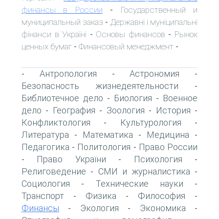
финансы в России
Государственный и
-
муниципальный заказ
Державні і муніципальні
-
фінанси в Україні
Основы финансов
Рынок
-
-
ценных бумаг
Финансовый менеджмент
-
-
Антропология
Астрономия
-
-
-
Безопасность жизнедеятельности
-
Библиотечное дело
Биология
Военное
-
-
дело
География
Зоология
История
-
-
-
-
Конфликтология
Культурология
-
-
Литература
Математика
Медицина
-
-
-
Педагогика
Политология
Право России
-
-
Право України
Психология
-
-
-
Религоведение
СМИ и журналистика
-
-
Социология
Технические науки
-
-
Транспорт
Физика
Философия
-
-
-
Финансы
Экология
Экономика
-
-
-