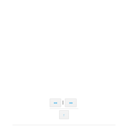
|
<<
>>
↑