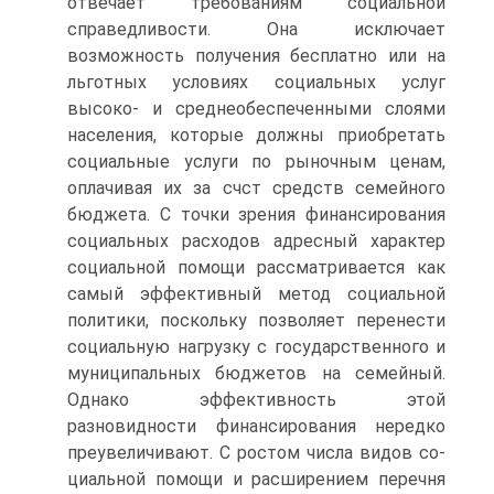
отвечает требованиям социальной
справедливости. Она исключает
возможность получения бесплатно или на
льготных ус­ловиях социальных услуг
высоко- и среднеобеспеченными слоями
населения, которые должны приобретать
социальные услуги по ры­ночным ценам,
оплачивая их за счст средств семейного
бюджета. С точки зрения финансирования
социальных расходов адресный ха­рактер
социальной помощи рассматривается как
самый эффектив­ный метод социальной
политики, поскольку позволяет перенести
социальную нагрузку с государственного и
муниципальных бюдже­тов на семейный.
Однако эффективность этой
разновидности фи­нансирования нередко
преувеличивают. С ростом числа видов со­
циальной помощи и расширением перечня