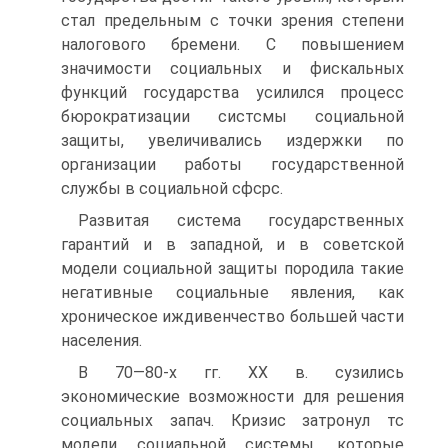
стал предельным с точки зрения степени
налогового бре­мени. С повышением
значимости социальных и фискальных
функ­ций государства усилился процесс
бюрократизации систсмы соци­альной
защиты, увеличивались издержки по
организации работы государственной
службы в социальной сфсрс.
Развитая система государственных
гарантий и в западной, и в советской
модели социальной защиты породила такие
негативные социальные явления, как
хроническое иждивенчество большей части
населения.
В 70—80-х гг. XX в. сузились
экономические возможности для решения
социальных запач. Кризис затронул тс
модели социальной системы, которые