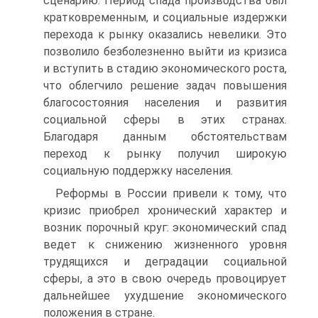
сценарию. Период спада производства был
кратковременным, и социальные издержки
перехода к рынку оказались невелики. Это
позволило безболезненно выйти из кризиса
и вступить в стадию экономического роста,
что облегчило решение задач повышения
благосостояния населения и развития
социальной сферы в этих странах.
Благодаря данным об­стоятельствам
переход к рынку получил широкую
социальную под­держку населения.
Реформы в России привели к тому, что
кризис приобрел хрони­ческий характер и
возник порочный круг: экономический спад
ве­дет к снижению жизненного уровня
трудящихся и деградации соци­альной
сферы, а это в свою очередь провоцирует
дальнейшее ухуд­шение экономического
положения в стране.