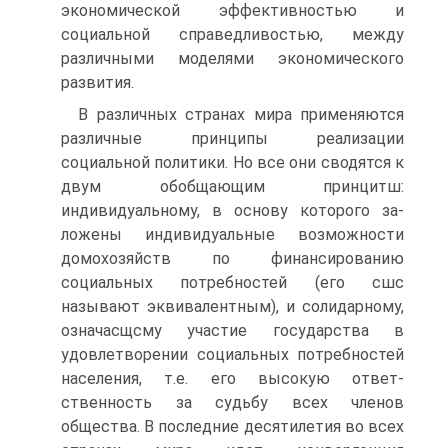
экономической эффектив­ностью и
социальной справедливостью, между
различными моде­лями экономического
развития.
В различных странах мира применяются
различные принципы реализации
социальной политики. Но все они сводятся к
двум обобщающим принцитш:
индивидуальному, в основу которого за­
ложены индивидуальные возможности
домохозяйств по финанси­рованию
социальных потребностей (его сшс
называют эквивалент­ным), и солидарному,
означасщсму участие государства в
удовлетво­рении социальных потребностей
населения, т.е. его высокую ответ­
ственность за судьбу всех членов
общества. В последние десятиле­тия во всех