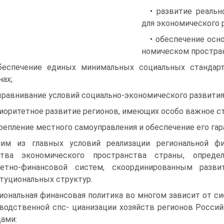
• развитие реальн
для экономического 
• обеспечение осн
номическом простра
беспечение единых минимальных социальных стандар
нах;
ыравнивание условий социально-экономического развития
риоритетное развитие регионов, имеющих особо важное ст
крепление местного самоуправления и обеспечение его га­р
им из главных условий реализации региональной фин
ства экономического про­странства страны, опреде
етно-финансовой систем, скоординированным развит
туциональных структур.
иональная финансовая политика во многом зависит от си
водственной спс- цианизации хозяйств регионов Росси
ами: