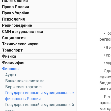
Политология
Право России
Право України
Психология
Религоведение
СМИ и журналистика
• о
Социология
регио
Технические науки
• в
Транспорт
• п
Физика
Философия
• у
Финансы
Одн
Аудит
един
Банковская система
бюдж
Биржевая торговля
инсти
Государственные и муниципальные
Рег
финансы в России
произ
Государственный и муниципальный
метод
заказ