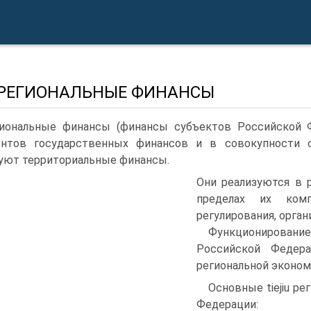
. РЕГИОНАЛЬНЫЕ ФИНАНСЫ
иональные финансы (финансы субъектов Российской Ф
ентов государственных фи­нансов и в совокупности
уют территориальные финансы.
Они реализуются в 
пределах их комп
регулирования, орга
Функционирова
Российской Федер
региональной эконо­
Основные tiejiu р
Федерации: