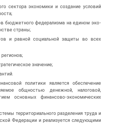
ого сектора экономики и создание условий
роста;
ов бюджетного федерализма на едином эко­
нстве страны;
тов и равной социальной защиты во всех
 регионов;
ратегическое значение;
антий.
ансо­вой политики является обеспечение
ляемое общностью денежной, налоговой,
ием ос­новных финансово-экономических
с­темы территориального разделения труда и
йской Федерации и реализует­ся следующими