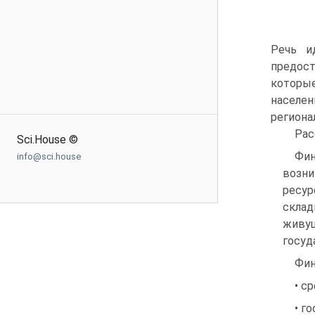
Речь и
предост
которы
населе
региона
Рас
Sci.House ©
Фин
info@sci.house
возни
ресур
склад
живу
госуд
Фин
• с
• г