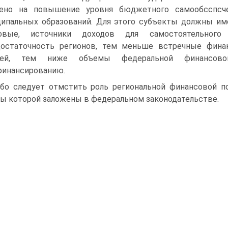
лено на повышение уровня бюджетного самообсспсче
ипальных образований. Для этого субъекты должны им
говые, источники доходов для самостоятельног
достаточность регионов, тем меньше встречные фин
ней, тем ниже объемы федеральной финансово
инансированию.
бо следует отмстить роль региональной финансовой по
ы которой заложе­ны в федеральном законодательстве.