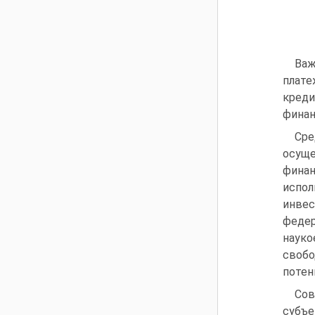
Важ
плате
креди
финан
Сре
осущ
финан
испол
инвес
федер
науко
своб
потен
Со
субъе