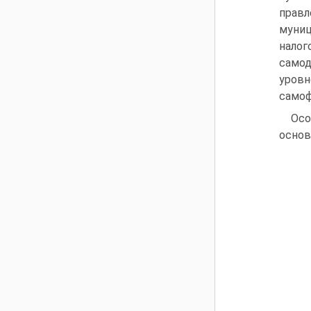
прав
муниц
нало
само
уров
самоф
Осо
основ