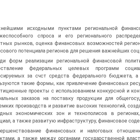
нейшими исходными пунктами региональной финансо
жеспособного спроса и его регионального распредел
тных рынков, оценка финансовых возможностей регио­н
сового потен­циала регионов для решения важнейших соц
ди форм реализации региональной финансовой полит
ествление федеральных целевых программ социаль
сируемых за счст средств федерального бюджета, а
ьзуются такие формы, как привлечение финансовых рес
тиционные проекты с использованием конкурсной и кон
альных зака­зов на поставку продукции для общегосу
емких производств и развитие высоких тех­нологий, соз
од­ных экономических зон и технополисов в региона
циал, а также развитую инфра­структуру, финансовое сод
вершенствование финансовых и налоговых отноше
ктами, а также между органами государственной власт