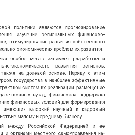
вой политики являются прогнозирование
ения, изучение региональных финан­сово-
ов, стимулирование развития собственного
иально-экономических проблем их развития.
ики особое место занимает разработка и
но-экономического развития регионов,
 также на долевой основе. Наряду с этим
урсов государства в наиболее эффек­тивные
трактной систем их реализации, размещение
дарственных нужд, финан­совая поддержка
дание финансовых условий для формирования
х, имеющих вы­сокий научный и кадровый
ействие малому и среднему бизнесу.
ний между Российской Федерацией и ее
и и органами местного самоуправления на­