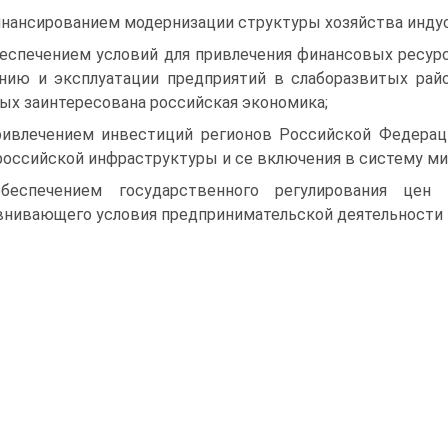
инансированием модернизации структуры хозяйства инду­
беспечением условий для привлечения финансовых ресур
нию и эксплуатации предприятий в слаборазвитых райо
ых заинтересована российская экономика;
ривлечением инвестиций регионов Российской Федерац
оссийской инфраструк­туры и се включения в систему м
беспечением государственного регулирования цен 
нивающего условия пред­принимательской деятельности в