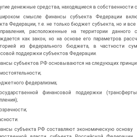
ругие денежные средства, находящиеся в собственности 
широком смысле финансы субъекта Федерации вкл
кта Федерации, т.е. не только бюджет субъекта, но и в
управления, расположенные на территории данного 
ждается как закон, но на основе его параметров расс
иторией из федерального бюджета, в частности су
совой поддержки субъектов Федерации.
ансы субъектов РФ основываются на следующих принци
амостоятельности;
юджетного федерализма;
государственной финансовой поддержки (трансферт
пления);
розрачности;
ласности.
ансы субъекта РФ составляют экономическую основу
ар­ственной власти субъекта Российской Федерации