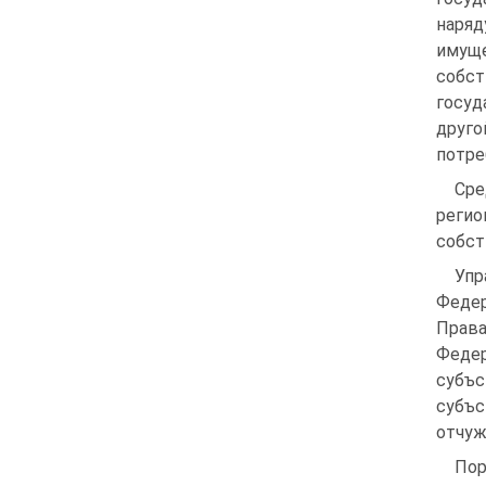
наряд
имущ
собс
госуд
друг
потре
Ср
реги
собст
Уп
Федер
Права
Федер
субъс
субъс
отчуж
Пор