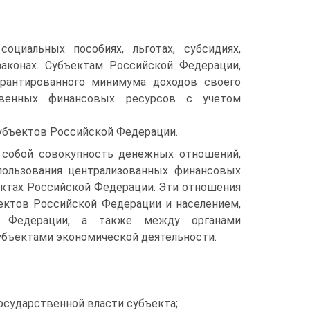
циальных пособиях, льготах, субсиди­ях,
­конах. Субъектам Российской Федерации,
рантированного минимума дохо­дов своего
ственных финансовых ресурсов с учетом
бъ­ектов Российской Федерации.
собой совокупность денежных отношений,
пользования централизованных фи­нансовых
ектах Российской Федерации. Эти отношения
ктов Российской Фе­дерации и населением,
й Федерации, а также между органами
бъектами экономиче­ской деятельности.
­сударственной власти субъекта;