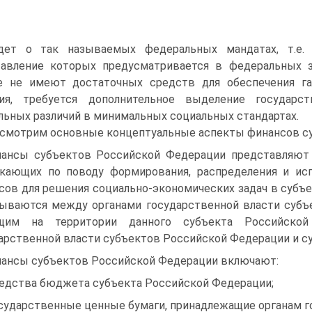
дет о так называемых федеральных мандатах, т.е. со
авление которых предусматривается в федеральных за
е не имеют доста­точных средств для обеспечения га
ния, требуется дополнительное выделение госу­дар
льных различий в минимальных социальных стандартах.
смотрим основные концептуальные аспекты финансов су
ансы субъектов Российской Федерации представляют 
кающих по поводу фор­мирования, распределения и ис
сов для решения социально-экономических задач в субъ
ываются между органами государственной власти субъе
щим на территории данного субъекта Российско
арственной власти субъектов Российской Федерации и су
ансы субъектов Российской Федерации включают:
редства бюджета субъекта Российской Федерации;
осударственные ценные бумаги, принадлежащие органам го