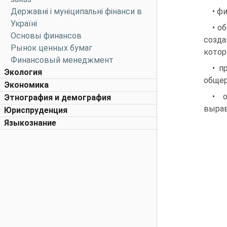
Державні і муніципальні фінанси в
• ф
Україні
• о
Основы финансов
созда
Рынок ценных бумаг
котор
Финансовый менеджмент
• п
Экология
общер
Экономика
• о
Этнография и демография
вырав
Юриспруденция
Языкознание