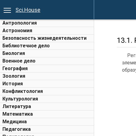
Sci.House
Антропология
Астрономия
Безопасность жизнедеятельности
13.1
Библиотечное дело
Биология
Рег
Военное дело
элем
География
образ
Зоология
История
Конфликтология
Культурология
Литература
Математика
Медицина
Педагогика