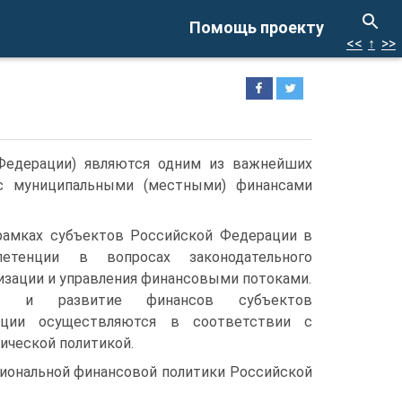
Помощь проекту
<<
↑
>>
едера­ции) являются одним из важнейших
 с муниципальными (местными) финансами
рамках субъектов Российской Федерации в
етенции в во­просах законодательного
низации и управления финансовыми потоками.
ние и развитие финансов субъектов
ации осуществляются в соответствии с
мической политикой.
егиональной финансовой политики Российской