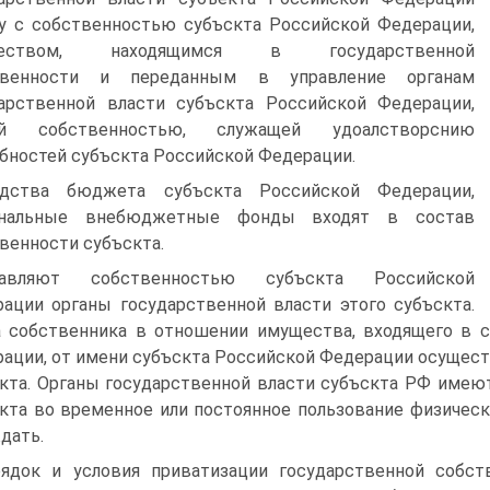
у с собствен­ностью субъскта Российской Федерации,
еством, находящим­ся в государственной
твенности и переданным в управление органам
арственной власти субъскта Российской Федерации,
ой собственностью, служащей удоалстворснию
бностей субъскта Российской Федерации.
едства бюджета субъскта Российской Федерации,
ональ­ные внебюджетные фонды входят в состав
венности субъскта.
равляют собственностью субъскта Российской
ации ор­ганы государственной власти этого субъскта.
 собственника в отношении имущества, входящего в с
ации, от имени субъскта Российской Федерации осущест
кта. Орга­ны государственной власти субъскта РФ име
кта во временное или постоянное пользование физическ
дать.
ядок и условия приватизации государственной собст