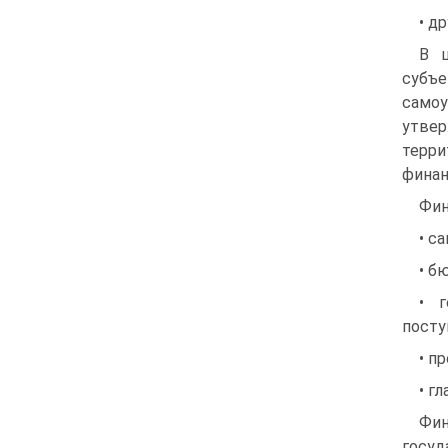
• д
В 
субъе
само
утвер
терр
финан
Фин
• с
• б
• 
посту
• п
• г
Фин
госуд