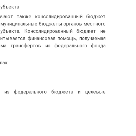
субъекта
ючают также консолидированный бюджет
се муниципальные бюджеты органов местного
субъекта. Консолидированный бюджет не
читывается финансовая помощь, получаемая
мма трансфертов из федерального фонда
пах:
ы из фе­дерального бюджета и целевые