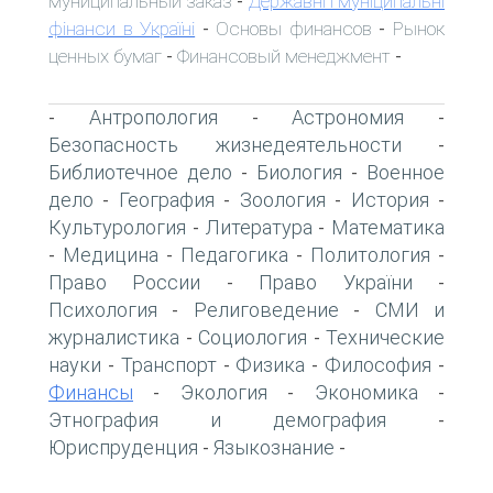
муниципальный заказ
Державні і муніципальні
-
фінанси в Україні
Основы финансов
Рынок
-
-
ценных бумаг
Финансовый менеджмент
-
-
Антропология
Астрономия
-
-
-
Безопасность жизнедеятельности
-
Библиотечное дело
Биология
Военное
-
-
дело
География
Зоология
История
-
-
-
-
Культурология
Литература
Математика
-
-
Медицина
Педагогика
Политология
-
-
-
-
Право России
Право України
-
-
Психология
Религоведение
СМИ и
-
-
журналистика
Социология
Технические
-
-
науки
Транспорт
Физика
Философия
-
-
-
-
Финансы
Экология
Экономика
-
-
-
Этнография и демография
-
Юриспруденция
Языкознание
-
-