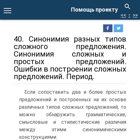
Помощь проекту
<<
↑
>>
40. Синонимия разных типов
сложного предложения.
Синонимия сложных и
простых предложений.
Ошибки в построении сложных
предложений. Период.
Если сопоставить два и более простых
предложений и построенных на их основе
различных типов сложных предложений, то
можно обнаружить грамматические,
смысловые и стилистические различия
между этими синонимическими
конструкциями.