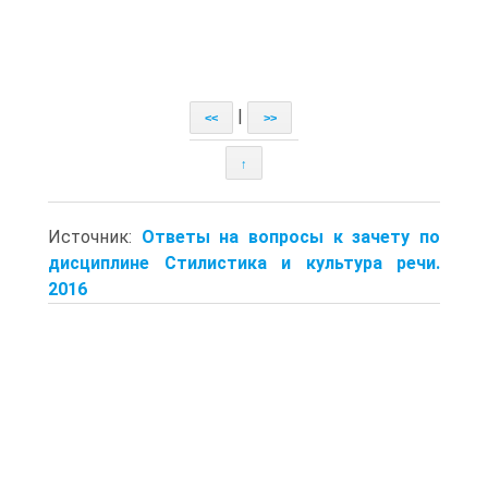
|
<<
>>
↑
Источник:
Ответы на вопросы к зачету по
дисциплине Стилистика и культура речи.
2016