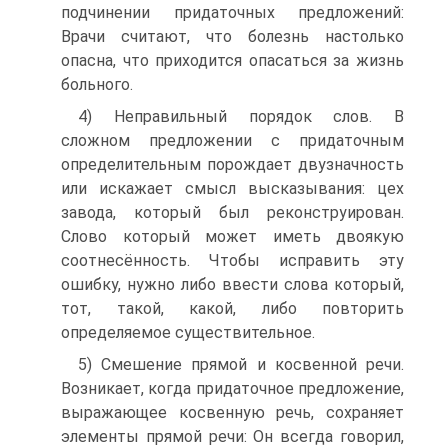
подчинении придаточных предложений:
Врачи считают, что болезнь настолько
опасна, что приходится опасаться за жизнь
больного.
4) Неправильный порядок слов. В
сложном предложении с придаточным
определительным порождает двузначность
или искажает смысл высказывания: цех
завода, который был реконструирован.
Слово который может иметь двоякую
соотнесённость. Чтобы исправить эту
ошибку, нужно либо ввести слова который,
тот, такой, какой, либо повторить
определяемое существительное.
5) Смешение прямой и косвенной речи.
Возникает, когда придаточное предложение,
выражающее косвенную речь, сохраняет
элементы прямой речи: Он всегда говорил,