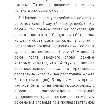
цитаты. Такие предложения возможны
только в разговорной речи.
3) Неправильное употребление союзов и
союзных слов. 1 случай – когда выбранные
союзы или созные слова не подходят для
данного контекста: Создалась обстановка,
когда… - обстановка, которая… 2 случай –
постановка рядом однозначных союзов:
однако тем не менее. 3 случай – лишний
союз после вводного слова: данные,
которые, кажется, что… 4 случай – лишнее
соотносительное слово: то кратчайшее
расстояние (кратчайшее расстояние может
быть только одно). 5 случай – повторение
частицы бы в придаточных предложениях. 6
случай – загромождение сложного
предложения одинаковыми союзами или
союзными словами при последовательном