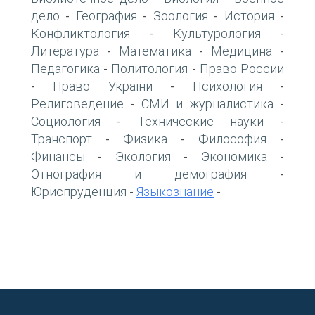
дело
География
Зоология
История
-
-
-
-
Конфликтология
Культурология
-
-
Литература
Математика
Медицина
-
-
-
Педагогика
Политология
Право России
-
-
Право України
Психология
-
-
-
Религоведение
СМИ и журналистика
-
-
Социология
Технические науки
-
-
Транспорт
Физика
Философия
-
-
-
Финансы
Экология
Экономика
-
-
-
Этнография и демография
-
Юриспруденция
Языкознание
-
-