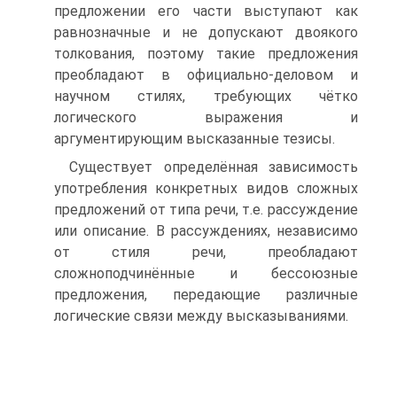
предложении его части выступают как
равнозначные и не допускают двоякого
толкования, поэтому такие предложения
преобладают в официально-деловом и
научном стилях, требующих чётко
логического выражения и
аргументирующим высказанные тезисы.
Существует определённая зависимость
употребления конкретных видов сложных
предложений от типа речи, т.е. рассуждение
или описание. В рассуждениях, независимо
от стиля речи, преобладают
сложноподчинённые и бессоюзные
предложения, передающие различные
логические связи между высказываниями.