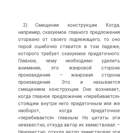
2) Смещение конструкции. Когда,
например, сказуемое главного предложения
оторвано от своего подлежащего, то оно
порой ошибочно ставится в том падеже,
которого требует сказуемое придаточного:
Главное, чему необходимо уделить
внимание, это жанровой стороне
произведения. – жанровая сторона
произведения. Это и называется
смещением конструкции. Оно возникает,
когда главное предложение «перебивается»
стоящим внутри него придаточным или же
наоборот, когда придаточное
«перебивается» главным: Но цитаты эти
неизвестно, откуда автор их заимствовал. –
Неизвестно, откуда автор заимствовал эти