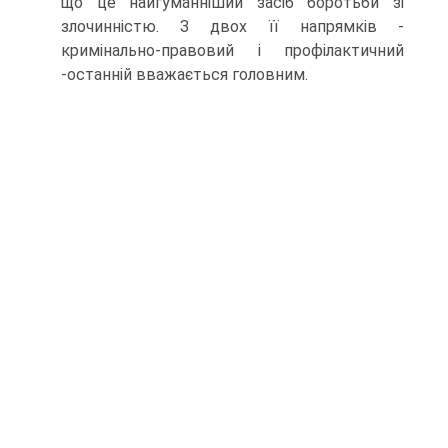
що це найгуманніший засіб боротьби зі
злочинністю. З двох її напрямків -
кримінально-правовий і профілактичний
-останній вважається головним.