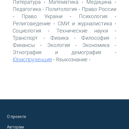
Литература
Математика
Медицина
-
-
-
Педагогика
Политология
Право России
-
-
Право України
Психология
-
-
-
Религоведение
СМИ и журналистика
-
-
Социология
Технические науки
-
-
Транспорт
Физика
Философия
-
-
-
Финансы
Экология
Экономика
-
-
-
Этнография и демография
-
Юриспруденция
Языкознание
-
-
О проекте
Авторам