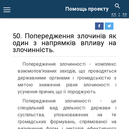
Помощь проекту
<<
↑
>>
50. Попередження злочинів як
один з напрямків впливу на
злочинність.
Попередження злочинності - комплекс
взаємопов'язаних заходів, що проводяться
державними органами і громадськістю з
метою зниження рівня злочинності і
усунення причин, що її породжують.
Попередження злочинності - це
спеціальний вид діяльності держави і
суспільства, уповноважених на те
громадських формувань, спрямованої на
визначення форм і методів ефективного