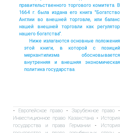
правительственного торгового комитета. В
1664 г. была издана его книга "Богатство
Англии во внешней торговле, или баланс
нашей внешней торговли как регулятор
нашего богатства".
Ниже излагаются основные положения
этой книги, в которой с позиций
меркантилизма обосновывается
внутренняя и внешняя экономическая
политика государства.
Европейское право
Зарубежное право
-
-
-
Инвестиционное право Казахстана
История
-
государства и права Германии
История
-
государства и права зарубежных стран
-