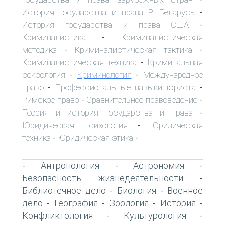
История государства и права Р. Беларусь
-
История государства и права США
-
Криминалистика
Криминалистическая
-
методика
Криминалистическая тактика
-
-
Криминалистическая техника
Криминальная
-
сексология
Криминология
Международное
-
-
право
Профессиональные навыки юриста
-
-
Римское право
Сравнительное правоведение
-
-
Теория и история государства и права
-
Юридическая психология
Юридическая
-
техника
Юридическая этика
-
-
Антропология
Астрономия
-
-
-
Безопасность жизнедеятельности
-
Библиотечное дело
Биология
Военное
-
-
дело
География
Зоология
История
-
-
-
-
Конфликтология
Культурология
-
-