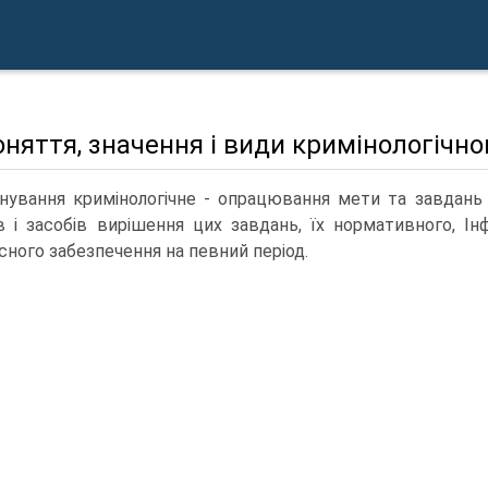
оняття, значення і види кримінологічно
нування кримінологічне - опрацювання мети та завдань у
в і засобів вирішення цих завдань, їх нормативного, Інф
сного забезпечення на певний період.