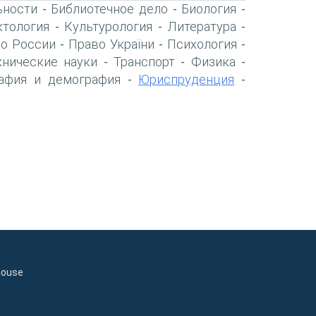
ьности
Библиотечное дело
Биология
-
-
-
тология
Культурология
Литература
-
-
-
о России
Право України
Психология
-
-
-
хнические науки
Транспорт
Физика
-
-
-
афия и демография
Юриспруденция
-
-
house