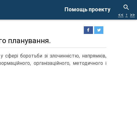
Помощь проекту
<<
↑
>>
го планування.
 сфері боротьби зі злочинністю, напрямків,
ормаційного, організаційного, методичного і