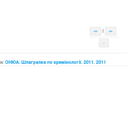
|
<<
>>
↑
к:
ОНЮА. Шпагралка по кримінології. 2011. 2011