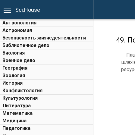
Sci.House
Антропология
Астрономия
Безопасность жизнедеятельности
49. П
Библиотечное дело
Биология
Пла
Военное дело
шляхі
География
ресур
Зоология
История
Конфликтология
Культурология
Литература
Математика
Медицина
Педагогика