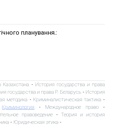
ічного планування.:
о Казахстана
История государства и права
-
ия государства и права Р. Беларусь
История
-
ая методика
Криминалистическая тактика
-
-
Криминология
Международное право
-
-
-
ительное правоведение
Теория и история
-
ника
Юридическая этика
-
-