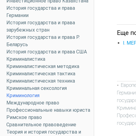
Инвестиционное право Казахстана
История государства и права
Германии
История государства и права
зарубежных стран
Еще по
История государства и права Р.
I. М
Беларусь
История государства и права США
Криминалистика
Криминалистическая методика
Криминалистическая тактика
Криминалистическая техника
Европ
-
Криминальная сексология
Германи
Криминология
государ
Международное право
Кримин
Профессиональные навыки юриста
Профес
Римское право
государ
Сравнительное правоведение
Теория и история государства и