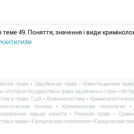
 теме 49. Поняття, значення і види кримінолог
ЕРКАНТИЛИЗМ
ейское право
Зарубежное право
Инвестиционное прав
-
-
и
История государства и права зарубежных стран
Истор
-
-
ства и права США
Криминалистика
Криминалистическ
-
-
алистическая техника
Криминальная сексология
-
сиональные навыки юриста
Римское право
Сравн
-
-
ства и права
Юридическая психология
Юридическая тех
-
-