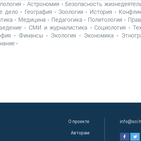
пология
Астрономия
Безопасность жизнедеятел
-
-
е дело
География
Зоология
История
Конфлик
-
-
-
-
тика
Медицина
Педагогика
Политология
Прав
-
-
-
-
ведение
СМИ и журналистика
Социология
Те
-
-
-
офия
Финансы
Экология
Экономика
Этногр
-
-
-
-
нание
-
О проекте
info@sci.
Авторам