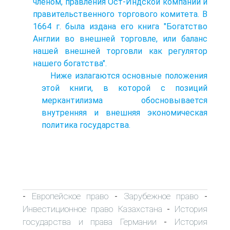
членом, правления Ост-Индской компании и
правительственного торгового комитета. В
1664 г. была издана его книга "Богатство
Англии во внешней торговле, или баланс
нашей внешней торговли как регулятор
нашего богатства".
Ниже излагаются основные положения
этой книги, в которой с позиций
меркантилизма обосновывается
внутренняя и внешняя экономическая
политика государства.
Европейское право
Зарубежное право
-
-
-
Инвестиционное право Казахстана
История
-
государства и права Германии
История
-