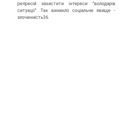
репресій захистити інтереси "володарів
ситуації". Так виникло соціальне явище -
злочинність36.