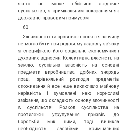
якого не може обійтись людське
суспільство, з кримінальним покаранням як
державно-правовим примусом.
60
Злочинності та правового поняття злочину
не могло бути при родовому ладові у зв'язку
зі специфікою його соціально-економічних і
духовних відносин. Колективна власність на
землю, суспільна власність на основні
предмети виробництва, дрібних знарядь
праці, зрівняльний розподіл предметів
споживання й все інше виключало майнову
нерівність і зумовлені нею корисливі
зазіхання, що складають основу злочинності
в суспільстві. Розкол суспільства на
протилежні угрупування призвів до
боротьби між ними, тоді виникла
необхідність засобами кримінальних