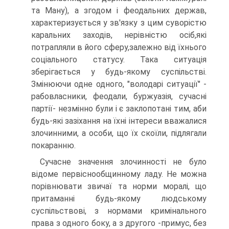
та Ману), а згодом і феодальних держав,
характеризується у зв'язку з цим суворістю
каральних заходів, нерівністю осіб,які
потрапляли в його сферу,залежно від їхнього
соціального статусу. Така ситуація
зберігається у будь-якому суспільстві.
Змінюючи одне одного, "володарі ситуації" -
рабовласники, феодали, буржуазія, сучасні
партії- незмінно були і є заклопотані тим, аби
будь-які зазіхання на їхні інтереси вважалися
злочинними, а особи, що їх скоїли, підлягали
покаранню.
Сучасне значення злочинності не було
відоме первіснообщинному ладу. Не можна
порівнювати звичаї та норми моралі, що
притаманні будь-якому людському
суспільствові, з нормами кримінального
права з одного боку, а з другого -примус, без