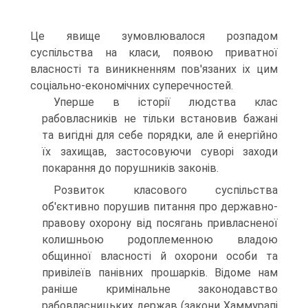
Це явище зумовлювалося розпадом
суспільства на класи, появою приватної
власності та виникненням пов'язаних іх цим
соціально-економічних суперечностей.
Уперше в історії людства клас
рабовласників не тільки встановив бажані
та вигідні для себе порядки, але й енергійно
їх захищав, застосовуючи суворі заходи
покарання до порушників законів.
Розвиток класового суспільства
об'єктивно порушив питання про державно-
правову охорону від посягань привласненої
колишньою родоплеменною владою
общинної власності й охорони особи та
привілеїв панівних прошарків. Відоме нам
раніше кримінальне законодавство
рабовласницьких держав (закони Хаммурапі