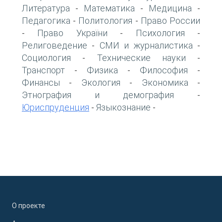
Литература
Математика
Медицина
-
-
-
Педагогика
Политология
Право России
-
-
Право України
Психология
-
-
-
Религоведение
СМИ и журналистика
-
-
Социология
Технические науки
-
-
Транспорт
Физика
Философия
-
-
-
Финансы
Экология
Экономика
-
-
-
Этнография и демография
-
Юриспруденция
Языкознание
-
-
О проекте