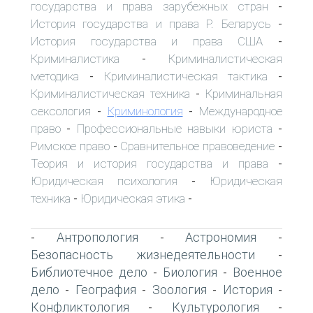
государства и права зарубежных стран
-
История государства и права Р. Беларусь
-
История государства и права США
-
Криминалистика
Криминалистическая
-
методика
Криминалистическая тактика
-
-
Криминалистическая техника
Криминальная
-
сексология
Криминология
Международное
-
-
право
Профессиональные навыки юриста
-
-
Римское право
Сравнительное правоведение
-
-
Теория и история государства и права
-
Юридическая психология
Юридическая
-
техника
Юридическая этика
-
-
Антропология
Астрономия
-
-
-
Безопасность жизнедеятельности
-
Библиотечное дело
Биология
Военное
-
-
дело
География
Зоология
История
-
-
-
-
Конфликтология
Культурология
-
-