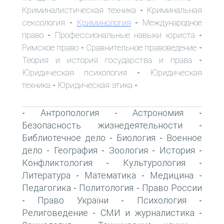
Криминалистическая техника
Криминальная
-
сексология
Криминология
Международное
-
-
право
Профессиональные навыки юриста
-
-
Римское право
Сравнительное правоведение
-
-
Теория и история государства и права
-
Юридическая психология
Юридическая
-
техника
Юридическая этика
-
-
Антропология
Астрономия
-
-
-
Безопасность жизнедеятельности
-
Библиотечное дело
Биология
Военное
-
-
дело
География
Зоология
История
-
-
-
-
Конфликтология
Культурология
-
-
Литература
Математика
Медицина
-
-
-
Педагогика
Политология
Право России
-
-
Право України
Психология
-
-
-
Религоведение
СМИ и журналистика
-
-