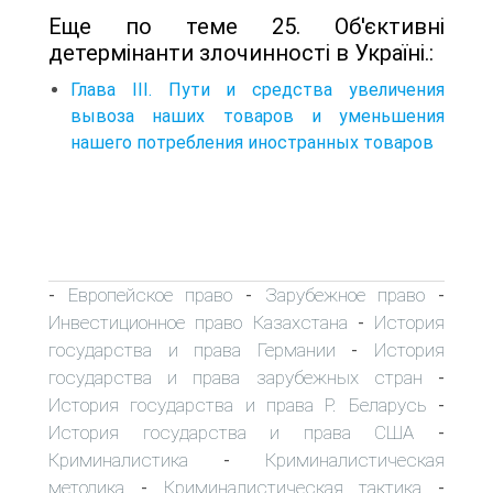
Еще по теме 25. Об'єктивні
детермінанти злочинності в Україні.:
Глава III. Пути и средства увеличения
вывоза наших товаров и уменьшения
нашего потребления иностранных товаров
Европейское право
Зарубежное право
-
-
-
Инвестиционное право Казахстана
История
-
государства и права Германии
История
-
государства и права зарубежных стран
-
История государства и права Р. Беларусь
-
История государства и права США
-
Криминалистика
Криминалистическая
-
методика
Криминалистическая тактика
-
-