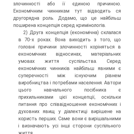
злочинності або її єдиною причиною.
Економічним чинникам тут відводить ся
другорядна роль. Додамо, що це найбільш
поширена концепція серед кримінологів.
2) Друга концепція (економічна) склалася
в 70-х роках. Вона виходить з того, що
головні причини злочинності коріняться в
економічних відносинах, матеріальних
умовах життя суспільства. Серед
економічних чинників найбільш явними є
суперечності між існуючим рівнем
виробництва і потребами населення. Автори
цього навчального посібника є
прихильниками цієї концепції, оскільки
питання про співвідношення економічних і
духовних явищ у діалектиці вирішене на
користь перших. Саме вони є вирішальними
і визначають усі інші сторони суспільного
життя.