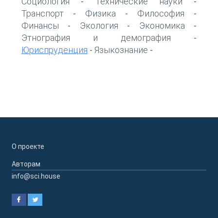
Социология
Технические науки
-
-
Транспорт
Физика
Философия
-
-
-
Финансы
Экология
Экономика
-
-
-
Этнография и демография
-
Юриспруденция
Языкознание
-
-
О проекте
Авторам
info@sci.house