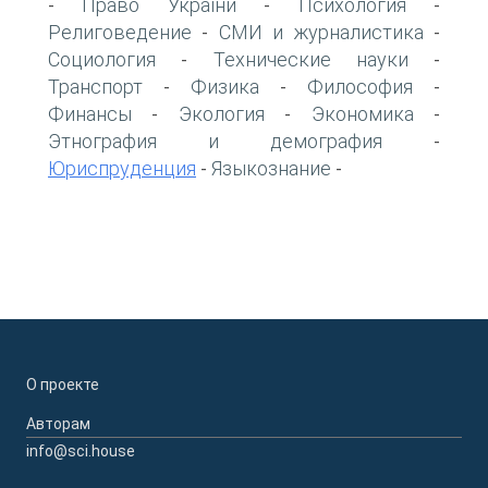
Право України
Психология
-
-
-
Религоведение
СМИ и журналистика
-
-
Социология
Технические науки
-
-
Транспорт
Физика
Философия
-
-
-
Финансы
Экология
Экономика
-
-
-
Этнография и демография
-
Юриспруденция
Языкознание
-
-
О проекте
Авторам
info@sci.house