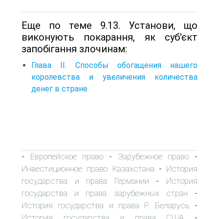
Еще по теме 9.13. Установи, що
виконують покарання, як суб'єкт
запобігання злочинам:
Глава II. Способы обогащения нашего
королевства и увеличения количества
денег в стране
Европейское право
Зарубежное право
-
-
-
Инвестиционное право Казахстана
История
-
государства и права Германии
История
-
государства и права зарубежных стран
-
История государства и права Р. Беларусь
-
История государства и права США
-