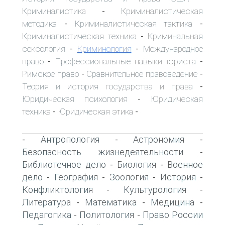
Криминалистика
Криминалистическая
-
методика
Криминалистическая тактика
-
-
Криминалистическая техника
Криминальная
-
сексология
Криминология
Международное
-
-
право
Профессиональные навыки юриста
-
-
Римское право
Сравнительное правоведение
-
-
Теория и история государства и права
-
Юридическая психология
Юридическая
-
техника
Юридическая этика
-
-
Антропология
Астрономия
-
-
-
Безопасность жизнедеятельности
-
Библиотечное дело
Биология
Военное
-
-
дело
География
Зоология
История
-
-
-
-
Конфликтология
Культурология
-
-
Литература
Математика
Медицина
-
-
-
Педагогика
Политология
Право России
-
-