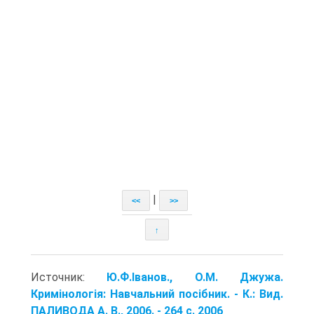
|
<<
>>
↑
Источник:
Ю.Ф.Іванов., О.М. Джужа.
Кримінологія: Навчальний посібник. - К.: Вид.
ПАЛИВОДА А. В., 2006. - 264 с. 2006