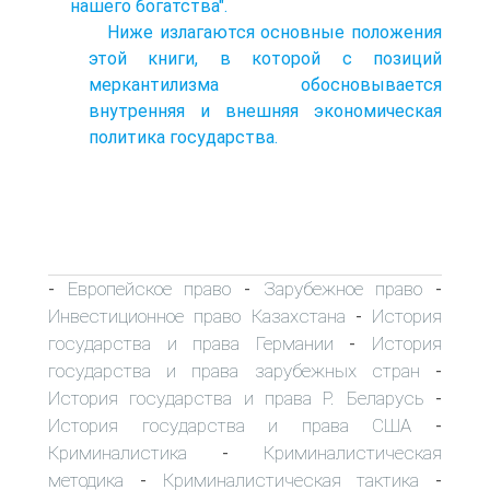
нашего богатства".
Ниже излагаются основные положения
этой книги, в которой с позиций
меркантилизма обосновывается
внутренняя и внешняя экономическая
политика государства.
Европейское право
Зарубежное право
-
-
-
Инвестиционное право Казахстана
История
-
государства и права Германии
История
-
государства и права зарубежных стран
-
История государства и права Р. Беларусь
-
История государства и права США
-
Криминалистика
Криминалистическая
-
методика
Криминалистическая тактика
-
-