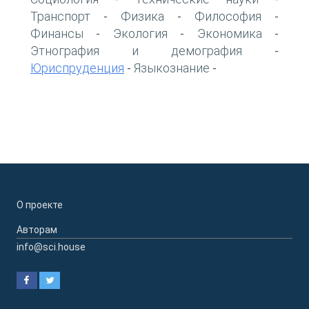
Транспорт
Физика
Философия
-
-
-
Финансы
Экология
Экономика
-
-
-
Этнография и демография
-
Юриспруденция
Языкознание
-
-
О проекте
Авторам
info@sci.house