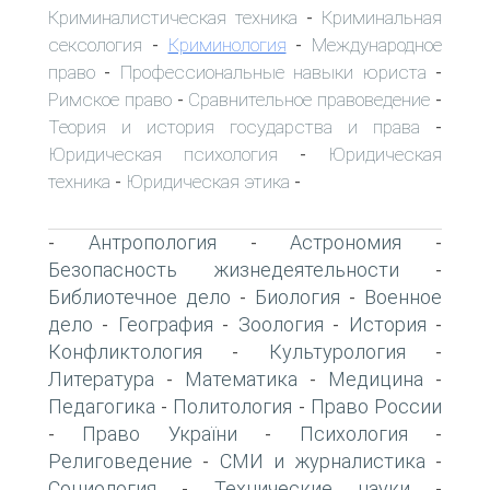
Криминалистическая техника
Криминальная
-
сексология
Криминология
Международное
-
-
право
Профессиональные навыки юриста
-
-
Римское право
Сравнительное правоведение
-
-
Теория и история государства и права
-
Юридическая психология
Юридическая
-
техника
Юридическая этика
-
-
Антропология
Астрономия
-
-
-
Безопасность жизнедеятельности
-
Библиотечное дело
Биология
Военное
-
-
дело
География
Зоология
История
-
-
-
-
Конфликтология
Культурология
-
-
Литература
Математика
Медицина
-
-
-
Педагогика
Политология
Право России
-
-
Право України
Психология
-
-
-
Религоведение
СМИ и журналистика
-
-
Социология
Технические науки
-
-