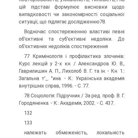
цій підставі формулює висновки щодо
випадковості чи закономірності соціальної
ситуації, що підлягає дослідженню78.
Водночас спостереженню властиві певні
об'єктивні та суб'єктивні недоліки. До
об'єктивних недоліків спостереження
77 Кримінологія і профілактика злочинів:
Курс лекцій у 2-х кн. / Александров Ю. В.,
Гаврилишин А. П., Лихолоб В. Г. та ін. - Кн. 1.:
Загальна т'_. "ина. - К.: Українська академія
внутрішніх справ, 1996. - С. 77.
78 Соціологія: Підручник / За ред. проф. В. Г.
Городяненка. - К.: Академія, 2002. - С. 437.
132
133
належать обмеженість, локальність