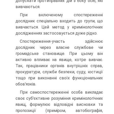
допускати протиправних дій з боку осіб, які
вивчаються.
При включеному спостереженні
дослідник спеціально входить до групи, що
вивчається. Цей метод у кримінологічних
дослідженнях застосовується дуже рідко.
Спостереження-участь здійснює
дослідник через власне службове чи
громадське становище. При цьому він
активно впливає на явище, котре вивчає.
Так, працівники органів внутрішніх справ,
прокуратури, служби безпеки, суду, юстиції
тощо при виконанні своїх функціональних
обов'язків.
При самоспостереженні особа викладає
своє суб'єктивне розуміння кримінологічних
явищ, формулює відповідні висновки та
пропозиції (приміром, автобіографія,