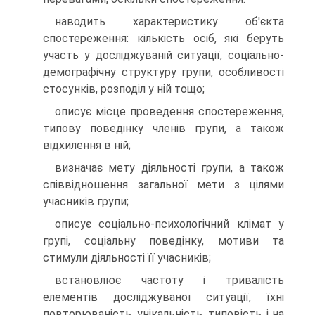
наводить характеристику об'єкта
спостереження: кількість осіб, які беруть
участь у досліджуваній ситуації, соціально-
демографічну структуру групи, особливості
стосунків, розподіл у ній тощо;
описує місце проведення спостереження,
типову поведінку членів групи, а також
відхилення в ній;
визначає мету діяльності групи, а також
співвідношення загальної мети з цілями
учасників групи;
описує соціально-психологічний клімат у
групі, соціальну поведінку, мотиви та
стимули діяльності її учасників;
встановлює частоту і тривалість
елементів досліджуваної ситуації, їхні
повторюваність, унікальність, типовість, і на