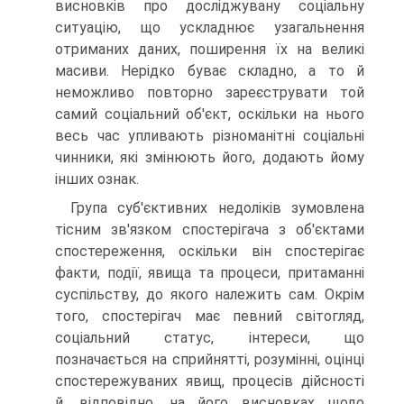
висновків про досліджувану соціальну
ситуацію, що ускладнює узагальнення
отриманих даних, поширення їх на великі
масиви. Нерідко буває складно, а то й
неможливо повторно зареєструвати той
самий соціальний об'єкт, оскільки на нього
весь час упливають різноманітні соціальні
чинники, які змінюють його, додають йому
інших ознак.
Група суб'єктивних недоліків зумовлена
тісним зв'язком спостерігача з об'єктами
спостереження, оскільки він спостерігає
факти, події, явища та процеси, притаманні
суспільству, до якого належить сам. Окрім
того, спостерігач має певний світогляд,
соціальний статус, інтереси, що
позначається на сприйнятті, розумінні, оцінці
спостережуваних явищ, процесів дійсності
й, відповідно, на його висновках щодо