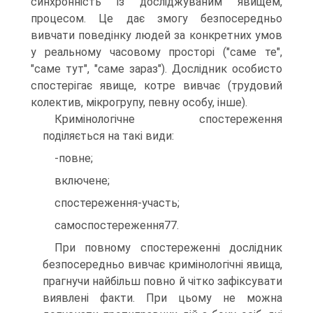
синхронність із досліджуваним явищем,
процесом. Це дає змогу безпосередньо
вивчати поведінку людей за конкретних умов
у реальному часовому просторі ("саме те",
"саме тут", "саме зараз"). Дослідник особисто
спостерігає явище, котре вивчає (трудовий
колектив, мікрогрупу, певну особу, інше).
Кримінологічне спостереження
поділяється на такі види:
-повне;
включене;
спостереження-участь;
самоспостереження77.
При повному спостереженні дослідник
безпосередньо вивчає кримінологічні явища,
прагнучи найбільш повно й чітко зафіксувати
виявлені факти. При цьому не можна