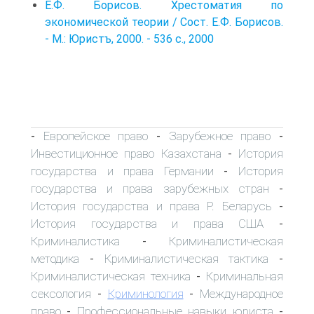
Е.Ф. Борисов. Хрестоматия по
экономической теории / Сост. Е.Ф. Борисов.
- М.: Юристъ, 2000. - 536 с., 2000
Европейское право
Зарубежное право
-
-
-
Инвестиционное право Казахстана
История
-
государства и права Германии
История
-
государства и права зарубежных стран
-
История государства и права Р. Беларусь
-
История государства и права США
-
Криминалистика
Криминалистическая
-
методика
Криминалистическая тактика
-
-
Криминалистическая техника
Криминальная
-
сексология
Криминология
Международное
-
-
право
Профессиональные навыки юриста
-
-