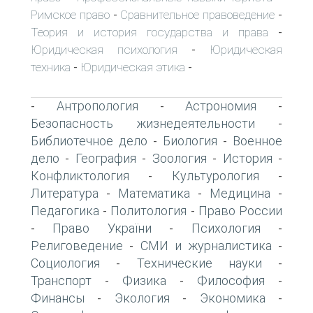
Римское право
Сравнительное правоведение
-
-
Теория и история государства и права
-
Юридическая психология
Юридическая
-
техника
Юридическая этика
-
-
Антропология
Астрономия
-
-
-
Безопасность жизнедеятельности
-
Библиотечное дело
Биология
Военное
-
-
дело
География
Зоология
История
-
-
-
-
Конфликтология
Культурология
-
-
Литература
Математика
Медицина
-
-
-
Педагогика
Политология
Право России
-
-
Право України
Психология
-
-
-
Религоведение
СМИ и журналистика
-
-
Социология
Технические науки
-
-
Транспорт
Физика
Философия
-
-
-
Финансы
Экология
Экономика
-
-
-