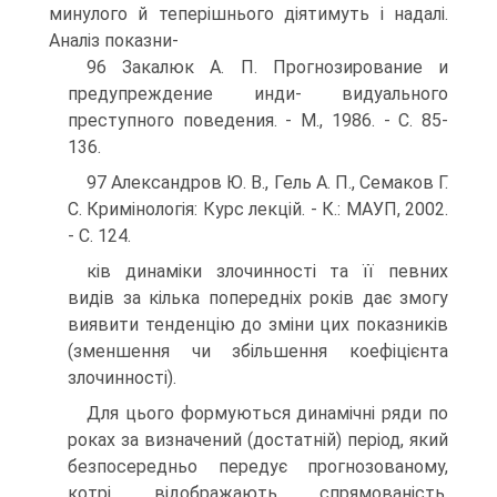
минулого й теперішнього діятимуть і надалі.
Аналіз показни-
96 Закалюк А. П. Прогнозирование и
предупреждение инди- видуального
преступного поведения. - М., 1986. - С. 85-
136.
97 Александров Ю. В., Гель А. П., Семаков Г.
С. Кримінологія: Курс лекцій. - К.: МАУП, 2002.
- С. 124.
ків динаміки злочинності та її певних
видів за кілька попередніх років дає змогу
виявити тенденцію до зміни цих показників
(зменшення чи збільшення коефіцієнта
злочинності).
Для цього формуються динамічні ряди по
роках за визначений (достатній) період, який
безпосередньо передує прогнозованому,
котрі відображають спрямованість,