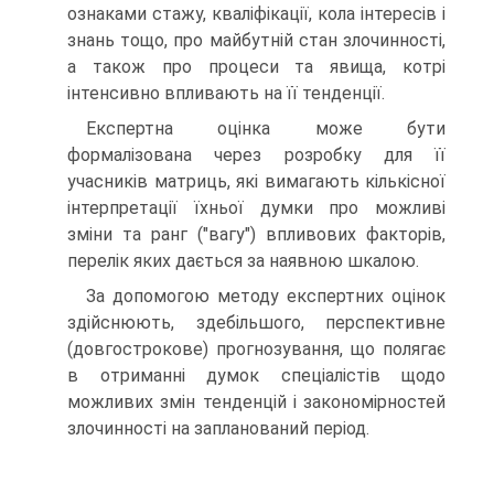
ознаками стажу, кваліфікації, кола інтересів і
знань тощо, про майбутній стан злочинності,
а також про процеси та явища, котрі
інтенсивно впливають на її тенденції.
Експертна оцінка може бути
формалізована через розробку для її
учасників матриць, які вимагають кількісної
інтерпретації їхньої думки про можливі
зміни та ранг ("вагу") впливових факторів,
перелік яких дається за наявною шкалою.
За допомогою методу експертних оцінок
здійснюють, здебільшого, перспективне
(довгострокове) прогнозування, що полягає
в отриманні думок спеціалістів щодо
можливих змін тенденцій і закономірностей
злочинності на запланований період.